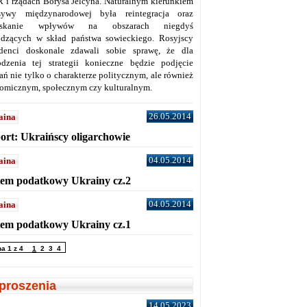
 i rządach Borysa Jelcyna. Naturalnym kierunkiem
sywy międzynarodowej była reintegracja oraz
yskanie wpływów na obszarach niegdyś
dzących w skład państwa sowieckiego. Rosyjscy
denci doskonale zdawali sobie sprawę, że dla
dzenia tej strategii konieczne będzie podjęcie
ań nie tylko o charakterze politycznym, ale również
omicznym, społecznym czy kulturalnym.
26.05.2014
aina
ort: Ukraińscy oligarchowie
04.05.2014
aina
tem podatkowy Ukrainy cz.2
04.05.2014
aina
tem podatkowy Ukrainy cz.1
na 1 z 4
1
2
3
4
proszenia
14.05.2023