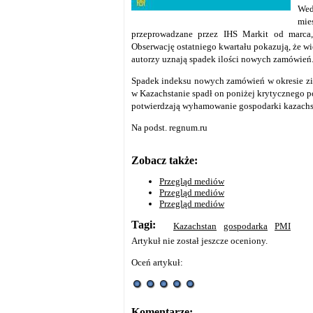
Wed
mie
przeprowadzane przez IHS Markit od marca,
Obserwację ostatniego kwartału pokazują, że wi
autorzy uznają spadek ilości nowych zamówień
Spadek indeksu nowych zamówień w okresie z
w Kazachstanie spadł on poniżej krytycznego po
potwierdzają wyhamowanie gospodarki kazachsk
Na podst. regnum.ru
Zobacz także:
Przegląd mediów
Przegląd mediów
Przegląd mediów
Tagi:
Kazachstan
gospodarka
PMI
Artykuł nie został jeszcze oceniony.
Oceń artykuł:
Komentarze: