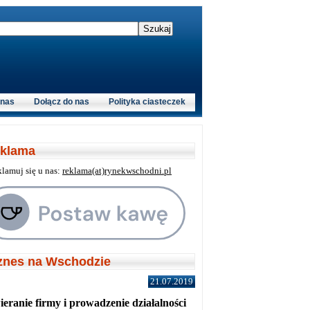
 nas
Dołącz do nas
Polityka ciasteczek
klama
klamuj się u nas:
reklama(at)rynekwschodni.pl
znes na Wschodzie
21.07.2019
eranie firmy i prowadzenie działalności