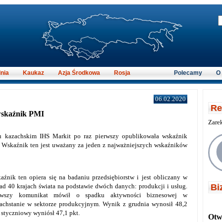
nia
Kaukaz
Azja Środkowa
Rosja
Polecamy
O
06.02.2020
Re
wskaźnik PMI
Zare
ku kazachskim IHS Markit po raz pierwszy opublikowała wskaźnik
 Wskaźnik ten jest uważany za jeden z najważniejszych wskaźników
aźnik ten opiera się na badaniu przedsiębiorstw i jest obliczany w
ad 40 krajach świata na podstawie dwóch danych: produkcji i usług.
Bi
rwszy komunikat mówił o spadku aktywności biznesowej w
achstanie w sektorze produkcyjnym. Wynik z grudnia wynosił 48,2
, styczniowy wyniósł 47,1 pkt.
Otwi