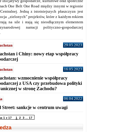
ne inicjatywy gospodarcze, kulturowe oraz społeczne
mach One Belt One Road między innymi w regionie
 Centralnej. Jedną z istotniejszych płaszczyzn jest
ocja „zielonych” projektów, które z każdym rokiem
erają na sile i stają się nieodłącznym elementem
zynarodowej narracji polityczno-gospodarczej
.
29.05.2023
achstan
achstan i Chiny: nowy etap współpracy
podarczej
16.05.2023
achstan
achstan: wzmocnienie współpracy
podarczej z USA czy przebudowa polityki
ranicznej w stronę Zachodu?
06.04.2022
ja
l Street: sankcje w centrum uwagi
na 1 z 17
1
2
3
...
17
edza