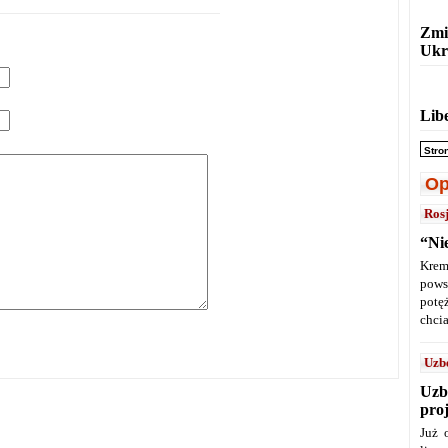
Zmi
Ukr
Lib
Stro
Op
Ros
“Ni
Krem
pows
potę
chcia
Uzb
Uzb
pro
Już 