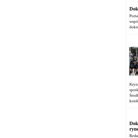
Doł
Port
wspó
dokt
Kryn
spot
Środ
konfe
Doł
ryn
Reda