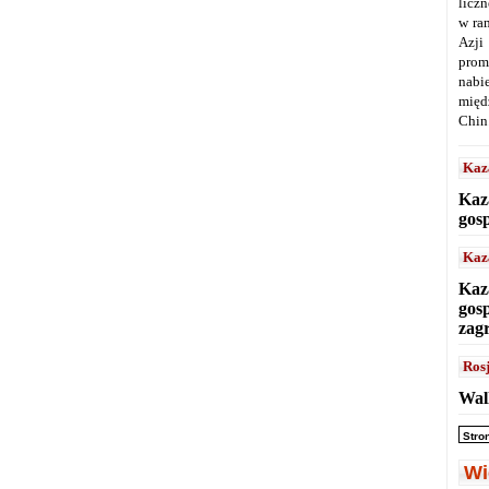
licz
w ra
Azji
prom
nabi
międ
Chin
Kaz
Kaz
gos
Kaz
Kaz
gos
zag
Ros
Wal
Stro
Wi