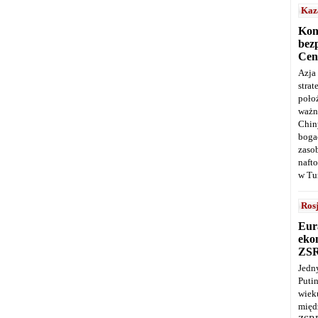
Kaz
Kon
bez
Cen
Azja
stra
poło
ważn
Chin
boga
zaso
naft
w Tu
Ros
Eur
ekon
ZS
Jedn
Puti
wie
międ