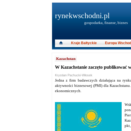
rynekwschodni.pl
gospodarka, finanse, biznes
Kraje Bałtyckie
Europa Wschod
Kazachstan
W Kazachstanie zaczęto publikować 
Krystian Pachucki-Włosek
Jedna z firm badawczych działająca na ryn
aktywności biznesowej (PMI) dla Kazachstanu.
ekonomicznych.
Wsk
pon
Pie
Kaz
pkt