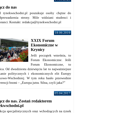
ącz do nas
al rynekwschodni.pl poszukuje osoby chętne do
łprowadzenia strony. Mile widziani studenci i
oranci. Kontakt: redakcja@rynekwschodni.pl
18.06.2019
XXIX Forum
Ekonomiczne w
Krynicy
Jeśli początek września, to
Forum Ekonomiczne. Jeśli
Forum Ekonomiczne, to
ica. Od dwudziestu dziewięciu lat to najważniejsze
kanie politycznych i ekonomicznych elit Europy
kowo-Wschodniej. W tym roku hasło przewodnie
rencji brzmi – „Europa jutra. Silna, czyli jaka?”
05.04.2017
ącz do nas. Zostań redaktorem
ekwschodni.pl
kcja specjalistycznych oraz wchodzących na rynek