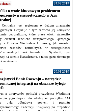
24.02.2019
achstan
flikt o wodę kluczowym problemem
pieczeństwa energetycznego w Azji
tralnej
 Centralna jest regionem o dużym znaczeniu
tegicznym. Decyduje o tym zarówno jej korzystne
żenie geograficzne, które przez wieki stanowiło
y element łańcucha transportowego łączącego
y z Bliskim Wschodem i Europą, jak również
ctwo zasobów naturalnych, w szczególności
bów wodnych rzek Amu-darii i Syr-darii, ropy
owej na terenie Kazachstanu, a także gazu ziemnego
rkmenistanie.
29.01.2019
ja
azjatycki Bank Rozwoju – narzędzie
omicznej integracji na obszarze byłego
RR
ym z priorytetów polityki prezydenta Władimira
na po jego dojściu do władzy na początku XXI
ku była odbudowa pozycji i prestiżu
zynarodowego Federacji Rosyjskiej po rozpadzie