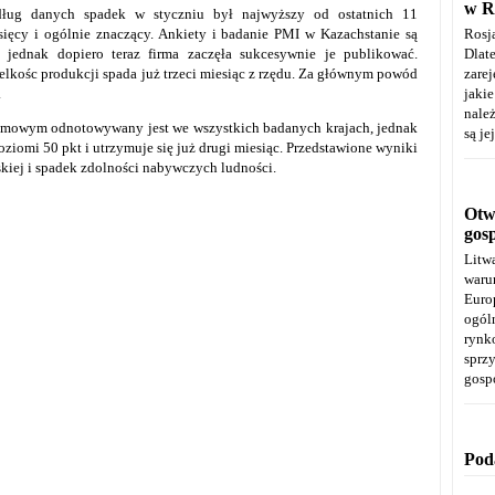
w R
ług danych spadek w styczniu był najwyższy od ostatnich 11
sięcy i ogólnie znaczący. Ankiety i badanie PMI w Kazachstanie są
Rosj
 jednak dopiero teraz firma zaczęła sukcesywnie je publikować.
Dla
elkośc produkcji spada już trzeci miesiąc z rzędu. Za głównym powód
zare
.
jaki
należ
imowym odnotowywany jest we wszystkich badanych krajach, jednak
są je
ziomi 50 pkt i utrzymuje się już drugi miesiąc. Przedstawione wyniki
iej i spadek zdolności nabywczych ludności.
Otwa
gos
Litw
warun
Euro
ogól
rynk
spr
gosp
Pod