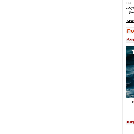
medi
doty
ogłas
Stro
Po
Aze
Kirg