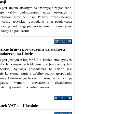
osji
a jest krajem otwartym na inwestycje zagraniczne.
tego każdy cudzoziemiec może otworzyć i
jestrować firmę w Rosji. Poniżej przedstawiamy,
e cechy rosyjskiej gospodarki i ustawodawstwa
y wziąć pod uwagę przy otwieraniu firmy, oraz jakie
j zalety i ograniczenia.
28.05.2019
rcie firmy i prowadzenie działalności
podarczej na Litwie
a jest jednym z krajów UE o bardzo atrakcyjnych
kach na rozpoczęcie biznesu. Kraj jest częścią Unii
pejskiej. Sytuacja gospodarcza na Litwie jest
nie korzystna, istnieje stabilny rozwój gospodarki
owej, Litwini mogą tu znaleźć swoją niszę, istnieją
zyjające warunki prowadzenia działalności
odarczej również dla cudzoziemców.
01.05.2018
atek VAT na Ukrainie