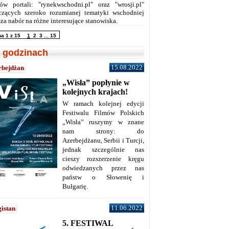
ów portali: "rynekwschodni.pl" oraz "wrosji.pl"
czących szeroko rozumianej tematyki wschodniej
za nabór na różne interesujące stanowiska.
na 1 z 15
1
2
3
...
15
 godzinach
15.08.2022
rbejdżan
„Wisła” popłynie w
kolejnych krajach!
W ramach kolejnej edycji
Festiwalu Filmów Polskich
„Wisła” ruszymy w znane
nam strony: do
Azerbejdżanu, Serbii i Turcji,
jednak szczególnie nas
cieszy rozszerzenie kręgu
odwiedzanych przez nas
państw o Słowenię i
Bułgarię.
11.06.2022
istan
5. FESTIWAL