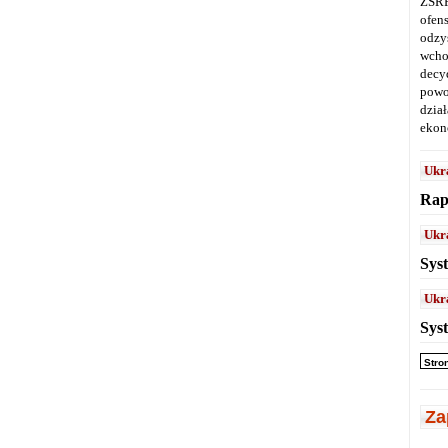
ZSRR
ofen
odz
wcho
decy
powo
dział
ekon
Ukr
Rap
Ukr
Sys
Ukr
Sys
Stro
Za