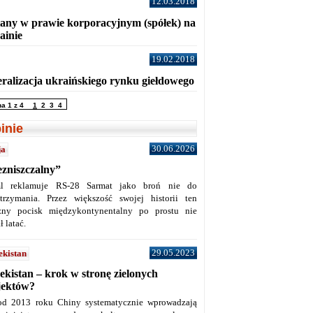
12.03.2018
any w prawie korporacyjnym (spółek) na
ainie
19.02.2018
eralizacja ukraińskiego rynku giełdowego
na 1 z 4
1
2
3
4
inie
30.06.2026
ja
ezniszczalny”
l reklamuje RS-28 Sarmat jako broń nie do
trzymania. Przez większość swojej historii ten
żny pocisk międzykontynentalny po prostu nie
ł latać.
29.05.2023
ekistan
ekistan – krok w stronę zielonych
jektów?
od 2013 roku Chiny systematycznie wprowadzają