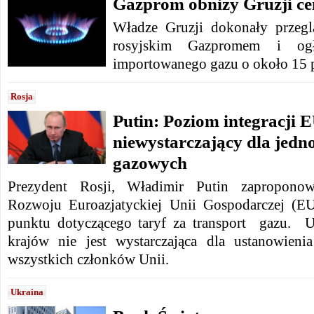
Gazprom obniży Gruzji cen
Władze Gruzji dokonały przeg
rosyjskim Gazpromem i ogł
importowanego gazu o około 15 p
Rosja
Putin: Poziom integracji E
niewystarczający dla jedno
gazowych
Prezydent Rosji, Władimir Putin zaproponowa
Rozwoju Euroazjatyckiej Unii Gospodarczej (
punktu dotyczącego taryf za transport gazu. Uwa
krajów nie jest wystarczająca dla ustanowienia
wszystkich członków Unii.
Ukraina