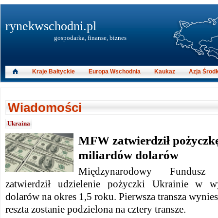
rynekwschodni.pl
gospodarka, finanse, biznes
Kraje Bałtyckie
Europa Wschodnia
Kaukaz
Azja Środ
Wiadomości
Ukraina
MFW zatwierdził pożyczkę
miliardów dolarów
Międzynarodowy Fundus
zatwierdził udzielenie pożyczki Ukrainie w 
dolarów na okres 1,5 roku.
Pierwsza transza wynies
reszta zostanie podzielona na cztery transze.