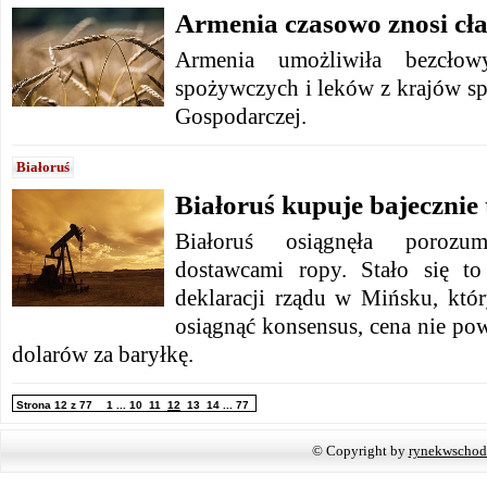
Armenia czasowo znosi cła
Armenia umożliwiła bezcło
spożywczych i leków z krajów sp
Gospodarczej.
Białoruś
Białoruś kupuje bajecznie 
Białoruś osiągnęła porozu
dostawcami ropy. Stało się t
deklaracji rządu w Mińsku, któr
osiągnąć konsensus, cena nie po
dolarów za baryłkę.
Strona 12 z 77
1
...
10
11
12
13
14
...
77
© Copyright by
rynekwschod