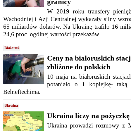
granicy
W 2019 roku transfery pienię
Wschodniej i Azji Centralnej wykazały silny wzros
65 miliardów dolarów. Na Ukrainę trafiło 16 mil
24,6 proc. ogólnej wartości przekazów.
Białoruś
Ceny na białoruskich sta
zbliżone do polskich
10 maja na białoruskich stacj
potaniało o 1 kopiejkę- taką 
Belneftechima.
Ukraina
Ukraina liczy na pożyczk
Ukraina prowadzi rozmowy z