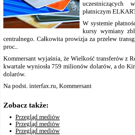
uczestniczących 
płatniczym ELKART
W systemie płatnoś
kursy wymiany zbl
centralnego. Całkowita prowizja za przelew trans
proc..
Kommersant wyjaśnia, że ​​Wielkość transferów z R
kwartale wyniosła 759 milionów dolarów, a do Ki
dolarów.
Na podst. interfax.ru, Kommersant
Zobacz także:
Przegląd mediów
Przegląd mediów
Przegląd mediów