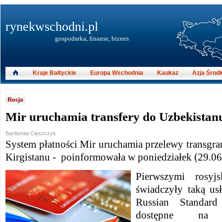
rynekwschodni.pl
gospodarka, finanse, biznes
Kraje Bałtyckie
Europa Wschodnia
Kaukaz
Azja Środ
Rosja
Mir uruchamia transfery do Uzbekistanu
Bartłomiej Cięszczyk
System płatności Mir uruchamia przelewy transgra
Kirgistanu - poinformowała w poniedziałek (29.06
Pierwszymi rosyj
świadczyły taką us
Russian Standar
dostępne na 