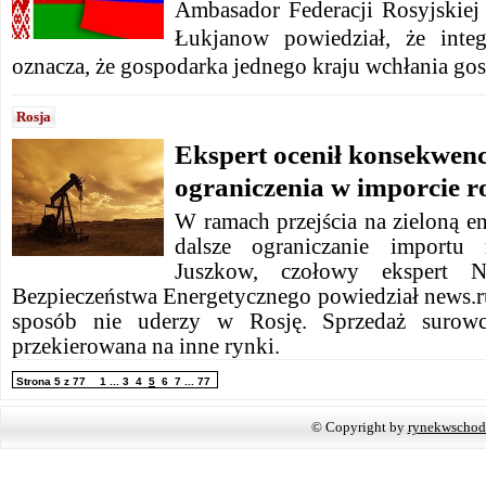
Ambasador Federacji Rosyjskiej 
Łukjanow powiedział, że inte
oznacza, że ​​gospodarka jednego kraju wchłania go
Rosja
Ekspert ocenił konsekwenc
ograniczenia w imporcie r
W ramach przejścia na zieloną en
dalsze ograniczanie importu 
Juszkow, czołowy ekspert 
Bezpieczeństwa Energetycznego powiedział news.ru
sposób nie uderzy w Rosję. Sprzedaż surowc
przekierowana na inne rynki.
Strona 5 z 77
1
...
3
4
5
6
7
...
77
© Copyright by
rynekwschod