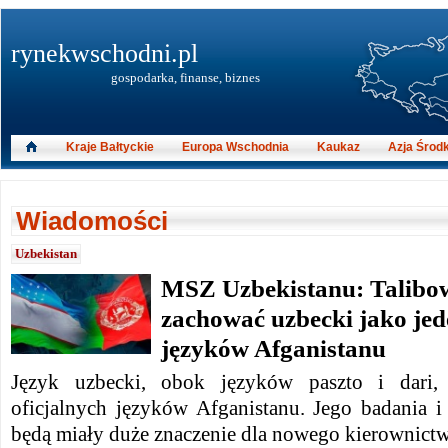
rynekwschodni.pl
gospodarka, finanse, biznes
Kraje Bałtyckie
Europa Wschodnia
Kaukaz
Azja Środ
Wiadomości
Uzbekistan
MSZ Uzbekistanu: Talibow
zachować uzbecki jako jede
języków Afganistanu
Język uzbecki, obok języków paszto i dari,
oficjalnych języków Afganistanu.
Jego badania i
będą miały duże znaczenie dla nowego kierownictw