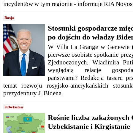
incydentów w tym regionie - informuje RIA Novost
Rosja
Stosunki gospodarcze mię
po dojściu do władzy Bide
W Villa La Grange w Genewie (
pierwsze osobiste spotkanie pre
Zjednoczonych, Władimira Put
wyglądają relacje gospo
państwami? Redakcja tass.ru pr
temat rozwoju rosyjsko-amerykańskich stosun
prezydentury J. Bidena.
Uzbekistan
Rośnie liczba zakażonyc
Uzbekistanie i Kirgistanie