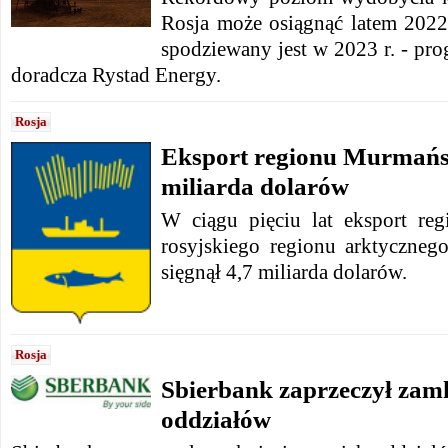
Rosja może osiągnąć latem 2022 
spodziewany jest w 2023 r. - pr
doradcza Rystad Energy.
Rosja
Eksport regionu Murmańsk
miliarda dolarów
W ciągu pięciu lat eksport re
rosyjskiego regionu arktycznego
sięgnął 4,7 miliarda dolarów.
Rosja
Sbierbank zaprzeczył zam
oddziałów