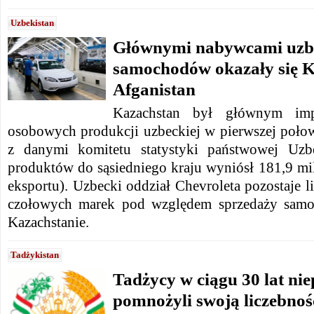
Uzbekistan
Głównymi nabywcami uzb
samochodów okazały się K
Afganistan
Kazachstan był głównym im
osobowych produkcji uzbeckiej w pierwszej poło
z danymi k
omitetu statystyki państwowej Uzbe
produktów do sąsiedniego kraju wyniósł 181,9 mi
eksportu). Uzbecki oddział
Chevroleta pozostaje l
czołowych marek pod względem sprzedaży sa
Kazachstanie.
Tadżykistan
Tadżycy w ciągu 30 lat nie
pomnożyli swoją liczebnoś