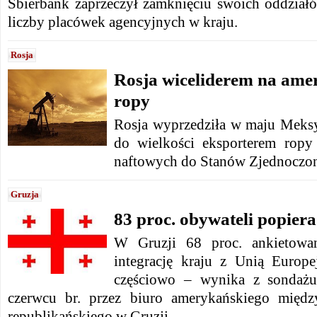
Sbierbank zaprzeczył zamknięciu swoich oddział
liczby placówek agencyjnych w kraju.
Rosja
Rosja wiceliderem na am
ropy
Rosja wyprzedziła w maju Meksyk
do wielkości eksporterem ropy
naftowych do Stanów Zjednoczo
Gruzja
83 proc. obywateli popiera
W Gruzji 68 proc. ankietowa
integrację kraju z Unią Europe
częściowo – wynika z sondaż
czerwcu br. przez biuro amerykańskiego międz
republikańskiego w Gruzji.