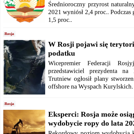
Średnioroczny przyrost naturaln
2021 wyniósł 2,4 proc.. Podczas 
1,5 proc..
Rosja
W Rosji pojawi się teryto
podatku
Wicepremier Federacji Rosjyj
przedstawiciel prezydenta na
Trutniew ogłosił plany stworze
offshore na Wyspach Kurylskich.
Rosja
Eksperci: Rosja może osi
wydobycie ropy do lata 20
Rekordowy poziom wydobycia k