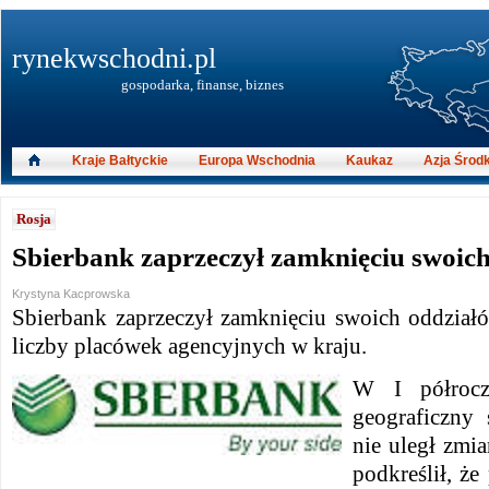
rynekwschodni.pl
gospodarka, finanse, biznes
Kraje Bałtyckie
Europa Wschodnia
Kaukaz
Azja Środ
Rosja
Sbierbank zaprzeczył zamknięciu swoic
Krystyna Kacprowska
Sbierbank zaprzeczył zamknięciu swoich oddział
liczby placówek agencyjnych w kraju.
W I półrocz
geograficzny 
nie uległ zmi
podkreślił, że