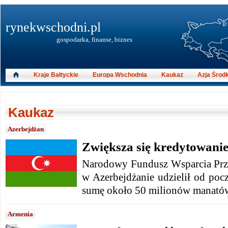
rynekwschodni.pl
gospodarka, finanse, biznes
Kraje Bałtyckie
Europa Wschodnia
Kaukaz
Azja Środ
Kaukaz
Azerbejdżan
Zwiększa się kredytowanie
Narodowy Fundusz Wsparcia Prz
w Azerbejdżanie udzielił od poc
sumę około 50 milionów manató
Armenia