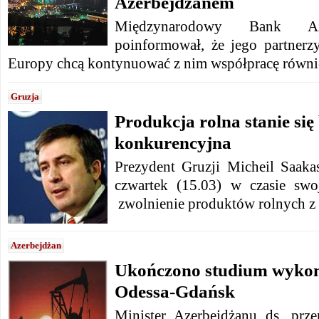
Azerbejdżanem
Międzynarodowy Bank Az
poinformował, że jego partner
Europy chcą kontynuować z nim współpracę równi
Gruzja
Produkcja rolna stanie się
konkurencyjna
Prezydent Gruzji Micheil Saak
czwartek (15.03) w czasie swo
zwolnienie produktów rolnych z
Azerbejdżan
Ukończono studium wykon
Odessa-Gdańsk
Minister Azerbejdżanu ds. prze