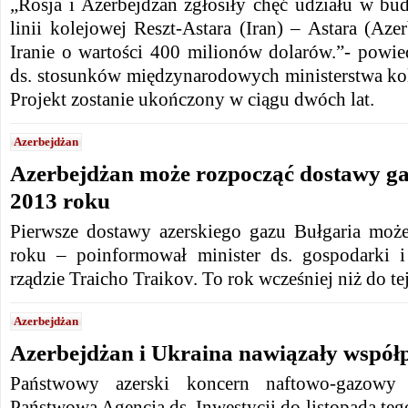
„Rosja i Azerbejdżan zgłosiły chęć udziału w bu
linii kolejowej Reszt-Astara (Iran) – Astara (A
Iranie o wartości 400 milionów dolarów.”- powie
ds. stosunków międzynarodowych ministerstwa kol
Projekt zostanie ukończony w ciągu dwóch lat.
Azerbejdżan
Azerbejdżan może rozpocząć dostawy ga
2013 roku
Pierwsze dostawy azerskiego gazu Bułgaria moż
roku – poinformował minister ds. gospodarki i
rządzie Traicho Traikov. To rok wcześniej niż do te
Azerbejdżan
Azerbejdżan i Ukraina nawiązały współ
Państwowy azerski koncern naftowo-gazow
Państwowa Agencja ds. Inwestycji do listopada te