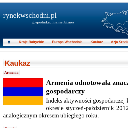
rynekwschodni.pl
gospodarka, finanse, biznes
Kraje Bałtyckie
Europa Wschodnia
Kaukaz
Azja Środ
Kaukaz
Armenia
Armenia odnotowała znac
gospodarczy
Indeks aktywności gospodarczej 
okresie styczeń-październik 20
analogicznym okresem ubiegłego roku.