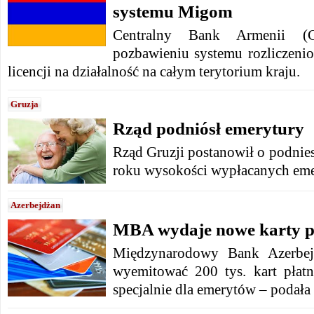
systemu Migom
Centralny Bank Armenii (
pozbawieniu systemu rozliczen
licencji na działalność na całym terytorium kraju.
Gruzja
Rząd podniósł emerytury
Rząd Gruzji postanowił o podnie
roku wysokości wypłacanych eme
Azerbejdżan
MBA wydaje nowe karty pł
Międzynarodowy Bank Azerbej
wyemitować 200 tys. kart płat
specjalnie dla emerytów – podała