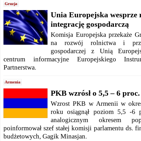
Gruzja
Unia Europejska wesprze r
integrację gospodarczą
Komisja Europejska przekaże G
na rozwój rolnictwa i przys
gospodarczej z Unią Europej
centrum informacyjne Europejskiego Instr
Partnerstwa.
Armenia
PKB wzrósł o 5,5 – 6 proc.
Wzrost PKB w Armenii w okresi
roku osiągnął poziom 5,5 -6 
analogicznym okresem po
poinformował szef stałej komisji parlamentu ds. 
budżetowych, Gagik Minasjan.