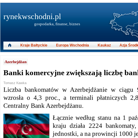
rynekwschodni.pl
gospodarka, finanse, biznes
Kraje Bałtyckie
Europa Wschodnia
Kaukaz
Azja Środ
Azerbejdżan
Banki komercyjne zwiększają liczbę b
Tomasz Kawka
Liczba bankomatów w Azerbejdżanie w ciągu 
wzrosła o 4,3 proc., a terminali płatniczych 2
Centralny Bank Azerbejdżanu.
Łącznie według stanu na 1 pa
kraju działa 2224 bankomaty
jednostki, a na prowincji 1000 j