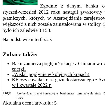
Zgodnie z danymi banku cen
styczeń-wrzesień 2012 roku nastąpił gwałtowny w
płatniczych, których w Azerbejdżanie zarejest
większość z nich została zainstalowana w stolicy (
było ich zaledwie 3 153.
Na podstawie interfax.az
Zobacz także:
Baku zamierza pogłębić relacje z Chinami w dz
energii
„Wisła” popłynie w kolejnych krajach!
KE oszacowała koszt gazu dostarczanego z Az
w I kwartale 2022 r.
Tagi:
Azerbejdżan
banki komercyjne
bankomaty
terminale płatnicze
CBA
Aktualna ocena artykułu: 5