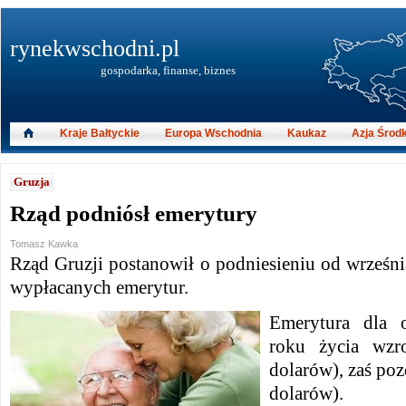
rynekwschodni.pl
gospodarka, finanse, biznes
Kraje Bałtyckie
Europa Wschodnia
Kaukaz
Azja Środ
Gruzja
Rząd podniósł emerytury
Tomasz Kawka
Rząd Gruzji postanowił o podniesieniu od wrześn
wypłacanych emerytur.
Emerytura dla 
roku życia wzr
dolarów), zaś poz
dolarów).