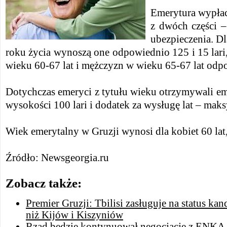
Emerytura wypłac
z dwóch części –
ubezpieczenia. D
roku życia wynoszą one odpowiednio 125 i 15 lari,
wieku 60-67 lat i mężczyzn w wieku 65-67 lat odpo
Dotychczas emeryci z tytułu wieku otrzymywali e
wysokości 100 lari i dodatek za wysługę lat – maks
Wiek emerytalny w Gruzji wynosi dla kobiet 60 lat,
Źródło: Newsgeorgia.ru
Zobacz także:
Premier Gruzji: Tbilisi zasługuje na status ka
niż Kijów i Kiszyniów
Rząd będzie kontynuował negocjacje z ENKA