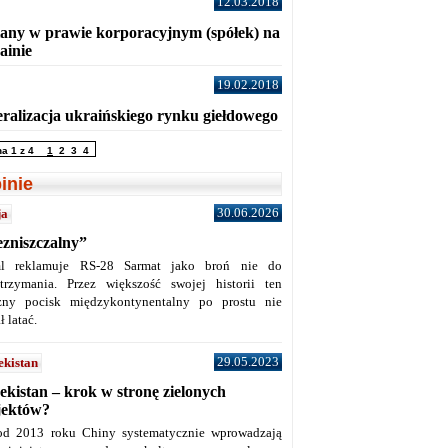
12.03.2018
any w prawie korporacyjnym (spółek) na
ainie
19.02.2018
eralizacja ukraińskiego rynku giełdowego
na 1 z 4
1
2
3
4
inie
30.06.2026
ja
ezniszczalny”
l reklamuje RS-28 Sarmat jako broń nie do
trzymania. Przez większość swojej historii ten
żny pocisk międzykontynentalny po prostu nie
ł latać.
29.05.2023
ekistan
ekistan – krok w stronę zielonych
jektów?
od 2013 roku Chiny systematycznie wprowadzają