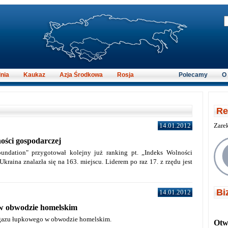
nia
Kaukaz
Azja Środkowa
Rosja
Polecamy
O
Re
14.01.2012
Zare
ości gospodarczej
undation" przygotował kolejny już ranking pt. „Indeks Wolności
aina znalazła się na 163. miejscu. Liderem po raz 17. z rzędu jest
Bi
14.01.2012
w obwodzie homelskim
 gazu łupkowego w obwodzie homelskim.
Otwi