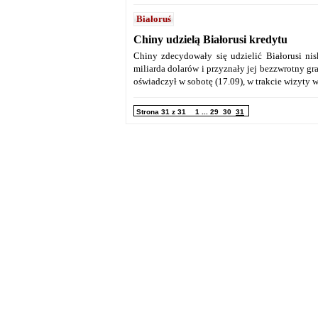
Białoruś
Chiny udzielą Białorusi kredytu
Chiny zdecydowały się udzielić Białorusi n
miliarda dolarów i przyznały jej bezzwrotny 
oświadczył w sobotę (17.09), w trakcie wizyt
Strona 31 z 31
1
...
29
30
31