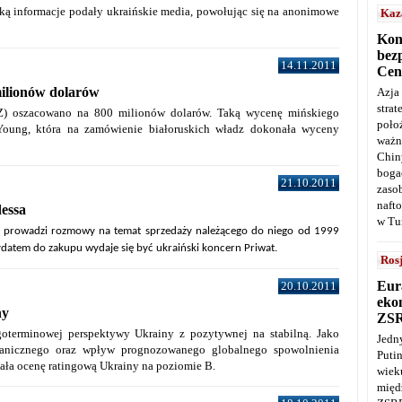
Taką informacje podały ukraińskie media, powołując się na anonimowe
Kaz
Kon
bez
14.11.2011
Cen
ilionów dolarów
Azja
stra
) oszacowano na 800 milionów dolarów. Taką wycenę mińskiego
poło
Young, która na zamówienie białoruskich władz dokonała wyceny
ważn
Chin
boga
21.10.2011
zaso
naft
dessa
w Tu
il prowadzi rozmowy na temat sprzedaży należącego do niego od 1999
datem do zakupu wydaje się być ukraiński koncern Priwat.
Ros
Eur
20.10.2011
ekon
ny
ZS
goterminowej perspektywy Ukrainy z pozytywnej na stabilną. Jako
Jedn
ranicznego oraz wpływ prognozowanego globalnego spowolnienia
Puti
ała ocenę ratingową Ukrainy na poziomie B.
wie
międ