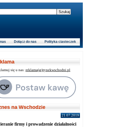
 nas
Dołącz do nas
Polityka ciasteczek
klama
klamuj się u nas:
reklama(at)rynekwschodni.pl
znes na Wschodzie
21.07.2019
eranie firmy i prowadzenie działalności