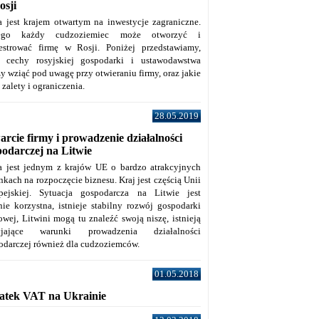
osji
a jest krajem otwartym na inwestycje zagraniczne.
tego każdy cudzoziemiec może otworzyć i
jestrować firmę w Rosji. Poniżej przedstawiamy,
e cechy rosyjskiej gospodarki i ustawodawstwa
y wziąć pod uwagę przy otwieraniu firmy, oraz jakie
j zalety i ograniczenia.
28.05.2019
rcie firmy i prowadzenie działalności
podarczej na Litwie
a jest jednym z krajów UE o bardzo atrakcyjnych
kach na rozpoczęcie biznesu. Kraj jest częścią Unii
pejskiej. Sytuacja gospodarcza na Litwie jest
nie korzystna, istnieje stabilny rozwój gospodarki
owej, Litwini mogą tu znaleźć swoją niszę, istnieją
zyjające warunki prowadzenia działalności
odarczej również dla cudzoziemców.
01.05.2018
atek VAT na Ukrainie