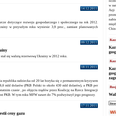
licz
w ra
14.12.2011
Azji
prom
nabi
rcze dotyczące rozwoju gospodarczego i społecznego na rok 2012.
międ
ainy w przyszłym roku wyniesie 3,9 proc., zamiast planowanych
Chin
Kaz
09.12.2011
Kaz
ainy
gos
stał się walutą rezerwową Ukrainy w 2012 roku.
Kaz
18.11.2011
Kaz
gos
zag
ła republika radziecka od 20 lat boryka się z permanentnym kryzysem
6,6 mld dolarów (PKB Polski to około 430 mld dolarów), a PKB per
Ros
tatnim czasie , po objęciu rządów przez Koalicję na Rzecz Integracji
Wal
rost PKB. W tym roku MFW nawet do 7% podwyższył jego prognozy.
Stro
17.11.2011
Wi
stii ceny gazu