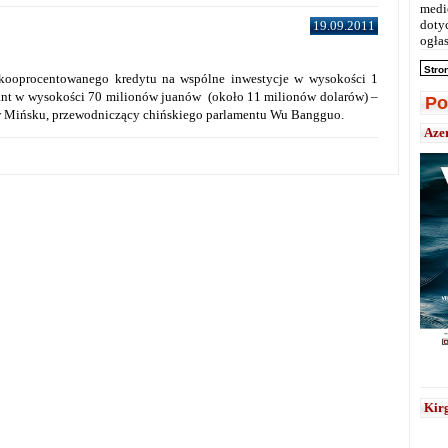
medi
doty
19.09.2011
ogłas
Stro
iskooprocentowanego kredytu na wspólne inwestycje w wysokości 1
grant w wysokości 70 milionów juanów (około 11 milionów dolarów) –
Po
y w Mińsku, przewodniczący chińskiego parlamentu Wu Bangguo.
Aze
Kirg