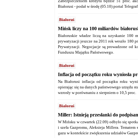
Zabezpieczeniem kredytu będzie 51 proc. akc
Białorusi - podał w środę (05.10) portal Telegraf
Białoruś
Mińsk liczy na 100 miliardów białorus
Białoruskie władze liczą na uzyskanie 100 m
prywatyzacji jeszcze na 2011 rok weszło 180 pr
Prywatyzacji. Negocjacje są prowadzone od ko
Funduszu Majątku Państwowego.
Białoruś
Inflacja od początku roku wyniosła pr
Na Białorusi inflacja od początku roku wynio
opierając się na danych państwowego urzędu sta
wzrosły w porównaniu z sierpniem o 10,5 proc.
Białoruś
Miller: Istnieją przesłanki do podpis
W Mińsku w czwartek (22.09) odbyło się spotk
i szefa Gazpromu, Aleksieja Millera. Tematem
gazu w kontekście zwiększenia udziałów Gazpr