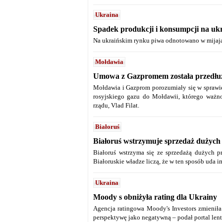
Ukraina
Spadek produkcji i konsumpcji na uk
Na ukraińskim rynku piwa odnotowano w mijają
Mołdawia
Umowa z Gazpromem została przedłuż
Mołdawia i Gazprom porozumiały się w sprawie
rosyjskiego gazu do Mołdawii, którego waż
rządu, Vlad Filat.
Białoruś
Białoruś wstrzymuje sprzedaż dużych 
Białoruś wstrzyma się ze sprzedażą dużych pr
Białoruskie władze liczą, że w ten sposób uda i
Ukraina
Moody s obniżyła rating dla Ukrainy
Agencja ratingowa Moody's Investors zmieniła
perspektywę jako negatywną – podał portal lent