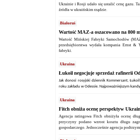
Ukrainie i Rosji udało się ustalić cenę gazu. 
źródła w ukraińskim rządzie.
Białoruś
Wartość MAZ-a oszacowano na 800 m
Wartość Mińskiej Fabryki Samochodów (MAZ
przedsiębiorstwa wydała kompania Ernst & 
fabryki.
Ukraina
Łukoil negocjuje sprzedaż rafinerii O
Jak donosi rosyjski dziennik Kommersant, Łuko
roku zakładu w Odessie. Najpoważniejszym kandy
Ukraina
Fitch obniża ocenę perspektyw Ukrai
Agencja ratingowa Fitch obniżyła ocenę dłu
przyczyny podano wzrost kosztu długu zag
gospodarczego. Jednocześnie agencja podtrzym