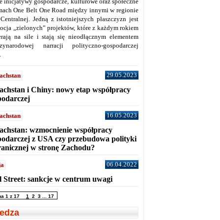
ne inicjatywy gospodarcze, kulturowe oraz społeczne
mach One Belt One Road między innymi w regionie
 Centralnej. Jedną z istotniejszych płaszczyzn jest
ocja „zielonych” projektów, które z każdym rokiem
erają na sile i stają się nieodłącznym elementem
zynarodowej narracji polityczno-gospodarczej
.
29.05.2023
achstan
achstan i Chiny: nowy etap współpracy
podarczej
16.05.2023
achstan
achstan: wzmocnienie współpracy
podarczej z USA czy przebudowa polityki
ranicznej w stronę Zachodu?
06.04.2022
ja
l Street: sankcje w centrum uwagi
na 1 z 17
1
2
3
...
17
edza