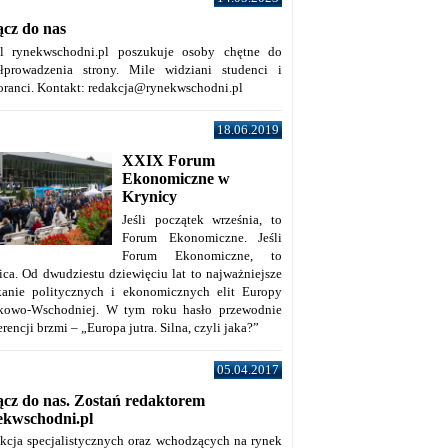
ącz do nas
al rynekwschodni.pl poszukuje osoby chętne do
łprowadzenia strony. Mile widziani studenci i
oranci. Kontakt: redakcja@rynekwschodni.pl
18.06.2019
XXIX Forum
Ekonomiczne w
Krynicy
Jeśli początek września, to
Forum Ekonomiczne. Jeśli
Forum Ekonomiczne, to
ica. Od dwudziestu dziewięciu lat to najważniejsze
kanie politycznych i ekonomicznych elit Europy
kowo-Wschodniej. W tym roku hasło przewodnie
rencji brzmi – „Europa jutra. Silna, czyli jaka?”
05.04.2017
ącz do nas. Zostań redaktorem
ekwschodni.pl
kcja specjalistycznych oraz wchodzących na rynek