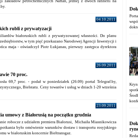
ji zakładów petrochemicznych Naftan, jednej z dwóch rafinerii na
.by.
Doł
Port
04.10.2011
wspó
dokt
kich rubli z prywatyzacji
iliardów białoruskich rubli z prywatyzowanej własności. Do planu
zedsiębiorstw, w tym pięć przekazano Narodowej Agencji Inwestycji i
ńca maja - oświadczył Piotr Łukjanau, pierwszy zastępca dyrektora
26.09.2011
awie 70 proc.
sła 69,7 proc. - podał w poniedziałek (26.09) portal Telegraf.by,
Kryn
tystycznego, Biełstatu. Ceny towarów i usług w dniach 1-20 września
spot
Środ
konfe
23.09.2011
ania umowy z Białorusią na początku grudnia
anie robocze z udziałem premiera Białorusi, Michaiła Miasnikowicza
Doł
 spotkania było omówienie warunków dostaw i transportu rosyjskiego
ryn
omu w białoruskim koncernie Biełtransgaz.
Reda