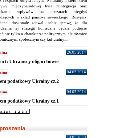
 i rządach Borysa Jelcyna. Naturalnym kierunkiem
sywy międzynarodowej była reintegracja oraz
yskanie wpływów na obszarach niegdyś
dzących w skład państwa sowieckiego. Rosyjscy
denci doskonale zdawali sobie sprawę, że dla
dzenia tej strategii konieczne będzie podjęcie
ań nie tylko o charakterze politycznym, ale również
omicznym, społecznym czy kulturalnym.
26.05.2014
aina
ort: Ukraińscy oligarchowie
04.05.2014
aina
tem podatkowy Ukrainy cz.2
04.05.2014
aina
tem podatkowy Ukrainy cz.1
na 1 z 4
1
2
3
4
proszenia
14.05.2023