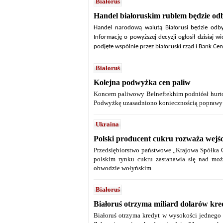
Białoruś
Handel białoruskim rublem będzie odby
Handel narodową walutą Białorusi będzie odby
Informację o powyższej decyzji ogłosił dzisiaj 
podjęte wspólnie przez białoruski rząd i Bank Ce
Białoruś
Kolejna podwyżka cen paliw
Koncern paliwowy Belneftekhim podniósł hurtow
Podwyżkę uzasadniono koniecznością poprawy 
Ukraina
Polski producent cukru rozważa wejśc
Przedsiębiorstwo państwowe „Krajowa Spółka C
polskim rynku cukru zastanawia się nad moż
obwodzie wołyńskim.
Białoruś
Białoruś otrzyma miliard dolarów kr
Białoruś otrzyma kredyt w wysokości jednego 