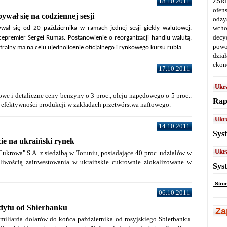
18.10.2011
ZSRR
ofen
wał się na codziennej sesji
odz
wcho
wał się od 20 października w ramach jednej sesji giełdy walutowej.
decy
wicepremier Sergei Rumas. Postanowienie o reorganizacji handlu walutą,
powo
ntralny ma na celu ujednolicenie oficjalnego i rynkowego kursu rubla.
dział
ekon
17.10.2011
Ukr
e i detaliczne ceny benzyny o 3 proc., oleju napędowego o 5 proc..
Rap
efektywności produkcji w zakładach przetwórstwa naftowego.
Ukr
14.10.2011
Sys
ie na ukraiński rynek
Ukr
ukrowa" S.A. z siedzibą w Toruniu, posiadające 40 proc. udziałów w
liwością zainwestowania w ukraińskie cukrownie zlokalizowane w
Sys
Stro
06.10.2011
edytu od Sbierbanku
Za
miliarda dolarów do końca października od rosyjskiego Sbierbanku.