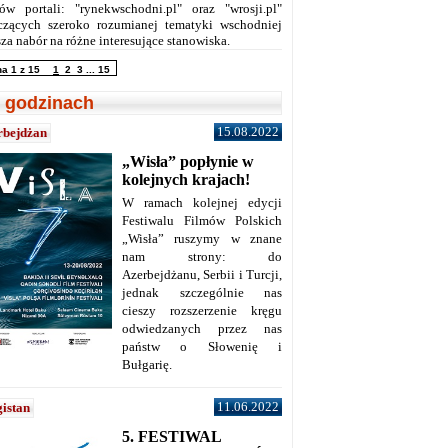
ów portali: "rynekwschodni.pl" oraz "wrosji.pl"
czących szeroko rozumianej tematyki wschodniej
za nabór na różne interesujące stanowiska.
na 1 z 15
1
2
3
...
15
 godzinach
15.08.2022
rbejdżan
„Wisła” popłynie w
kolejnych krajach!
W ramach kolejnej edycji
Festiwalu Filmów Polskich
„Wisła” ruszymy w znane
nam strony: do
Azerbejdżanu, Serbii i Turcji,
jednak szczególnie nas
cieszy rozszerzenie kręgu
odwiedzanych przez nas
państw o Słowenię i
Bułgarię.
11.06.2022
istan
5. FESTIWAL