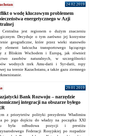
24.02.2019
achstan
flikt o wodę kluczowym problemem
pieczeństwa energetycznego w Azji
tralnej
 Centralna jest regionem o dużym znaczeniu
tegicznym. Decyduje o tym zarówno jej korzystne
żenie geograficzne, które przez wieki stanowiło
y element łańcucha transportowego łączącego
y z Bliskim Wschodem i Europą, jak również
ctwo zasobów naturalnych, w szczególności
bów wodnych rzek Amu-darii i Syr-darii, ropy
owej na terenie Kazachstanu, a także gazu ziemnego
rkmenistanie.
29.01.2019
ja
azjatycki Bank Rozwoju – narzędzie
omicznej integracji na obszarze byłego
RR
ym z priorytetów polityki prezydenta Władimira
na po jego dojściu do władzy na początku XXI
ku była odbudowa pozycji i prestiżu
zynarodowego Federacji Rosyjskiej po rozpadzie