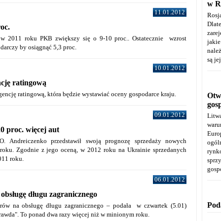
w R
11.01.2012
Rosj
Dla
oc.
zare
e w 2011 roku PKB zwiększy się o 9-10 proc.. Ostatecznie wzrost
jaki
darczy by osiągnąć 5,3 proc.
należ
są je
10.01.2012
cję ratingową
gencję ratingową, która będzie wystawiać oceny gospodarce kraju.
Otwa
gos
09.01.2012
Litw
warun
0 proc. więcej aut
Euro
" O. Andreiczenko przedstawił swoją prognozę sprzedaży nowych
ogól
oku. Zgodnie z jego oceną, w 2012 roku na Ukrainie sprzedanych
rynk
011 roku.
spr
gosp
06.01.2012
 obsługę długu zagranicznego
Pod
rów na obsługę długu zagranicznego – podała w czwartek (5.01)
rawda". To ponad dwa razy więcej niż w minionym roku.