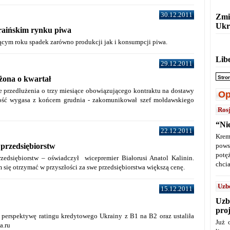
30.12.2011
Zmi
Ukr
raińskim rynku piwa
cym roku spadek zarówno produkcji jak i konsumpcji piwa.
Lib
29.12.2011
ona o kwartał
Stro
 przedłużenia o trzy miesiące obowiązującego kontraktu na dostawy
Op
ność wygasa z końcem grudnia - zakomunikował szef mołdawskiego
Ros
“Ni
22.12.2011
Krem
przedsiębiorstw
pows
potę
zedsiębiorstw – oświadczył wicepremier Białorusi Anatol Kalinin.
chcia
m się otrzymać w przyszłości za swe przedsiębiorstwa większą cenę.
Uzb
15.12.2011
Uzb
pro
 perspektywę ratingu kredytowego Ukrainy z B1 na B2 oraz ustaliła
Już 
a.ru