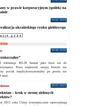
12.03.2018
any w prawie korporacyjnym (spółek) na
ainie
19.02.2018
eralizacja ukraińskiego rynku giełdowego
na 1 z 4
1
2
3
4
inie
30.06.2026
ja
ezniszczalny”
l reklamuje RS-28 Sarmat jako broń nie do
trzymania. Przez większość swojej historii ten
żny pocisk międzykontynentalny po prostu nie
ł latać.
29.05.2023
ekistan
ekistan – krok w stronę zielonych
jektów?
od 2013 roku Chiny systematycznie wprowadzają