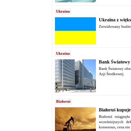
Ukraina
Ukraina z więk
Zrewidowany budżet 
Ukraina
Bank Światowy 
Bank Światowy obni
Azji Środkowej.
Białoruś
Białoruś kupuje
Białoruś osiągnęł
wcześniejszych de
konsensus, cena nie