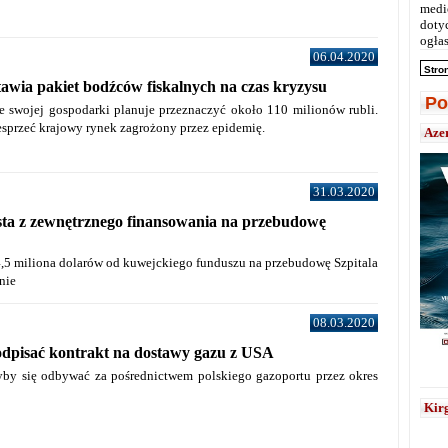
medi
doty
ogłas
06.04.2020
Stro
tawia pakiet bodźców fiskalnych na czas kryzysu
Po
ie swojej gospodarki planuje przeznaczyć około 110 milionów rubli.
sprzeć krajowy rynek zagrożony przez epidemię.
Aze
31.03.2020
sta z zewnętrznego finansowania na przebudowę
4,5 miliona dolarów od kuwejckiego funduszu na przebudowę Szpitala
nie
08.03.2020
odpisać kontrakt na dostawy gazu z USA
by się odbywać za pośrednictwem polskiego gazoportu przez okres
Kirg