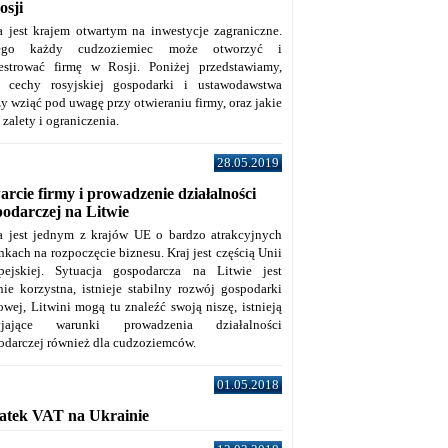
osji
a jest krajem otwartym na inwestycje zagraniczne.
tego każdy cudzoziemiec może otworzyć i
jestrować firmę w Rosji. Poniżej przedstawiamy,
e cechy rosyjskiej gospodarki i ustawodawstwa
y wziąć pod uwagę przy otwieraniu firmy, oraz jakie
j zalety i ograniczenia.
28.05.2019
rcie firmy i prowadzenie działalności
podarczej na Litwie
a jest jednym z krajów UE o bardzo atrakcyjnych
kach na rozpoczęcie biznesu. Kraj jest częścią Unii
pejskiej. Sytuacja gospodarcza na Litwie jest
nie korzystna, istnieje stabilny rozwój gospodarki
owej, Litwini mogą tu znaleźć swoją niszę, istnieją
zyjające warunki prowadzenia działalności
odarczej również dla cudzoziemców.
01.05.2018
atek VAT na Ukrainie