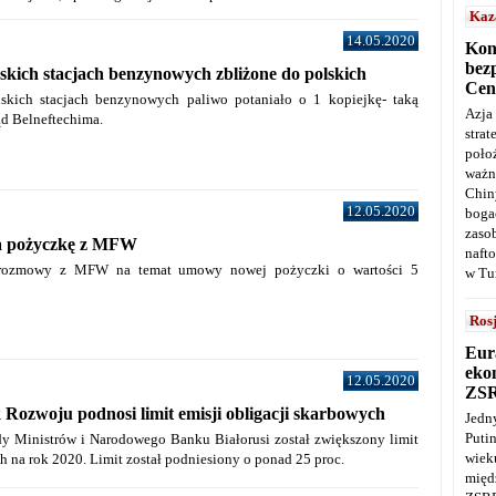
Kaz
14.05.2020
Kon
bez
skich stacjach benzynowych zbliżone do polskich
Cen
skich stacjach benzynowych paliwo potaniało o 1 kopiejkę- taką
Azja
ąd Belneftechima.
stra
poło
ważn
Chin
12.05.2020
boga
zaso
na pożyczkę z MFW
naft
 rozmowy z MFW na temat umowy nowej pożyczki o wartości 5
w Tu
Ros
Eur
ekon
12.05.2020
ZS
 Rozwoju podnosi limit emisji obligacji skarbowych
Jedn
Puti
y Ministrów i Narodowego Banku Białorusi został zwiększony limit
wie
h na rok 2020. Limit został podniesiony o ponad 25 proc.
międ