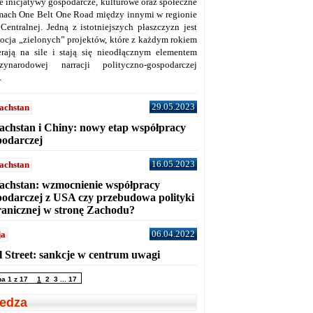
ne inicjatywy gospodarcze, kulturowe oraz społeczne
mach One Belt One Road między innymi w regionie
 Centralnej. Jedną z istotniejszych płaszczyzn jest
ocja „zielonych” projektów, które z każdym rokiem
erają na sile i stają się nieodłącznym elementem
zynarodowej narracji polityczno-gospodarczej
.
29.05.2023
achstan
achstan i Chiny: nowy etap współpracy
podarczej
16.05.2023
achstan
achstan: wzmocnienie współpracy
podarczej z USA czy przebudowa polityki
ranicznej w stronę Zachodu?
06.04.2022
ja
l Street: sankcje w centrum uwagi
na 1 z 17
1
2
3
...
17
edza