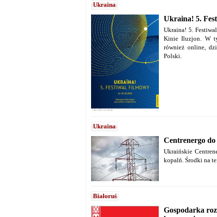
Ukraina
Ukraina! 5. Fes
Ukraina! 5. Festiw
Kinie Iluzjon. W t
również online, dz
Polski.
Ukraina
Centrenergo do 
Ukraińskie Centre
kopalń. Środki na te
Białoruś
Gospodarka roz