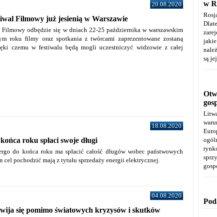
w R
20.08.2020
Rosj
tiwal Filmowy już jesienią w Warszawie
Dla
al Filmowy odbędzie się w dniach 22-25 października w warszawskim
zare
ym roku filmy oraz spotkania z twórcami zaprezentowane zostaną
jaki
ięki czemu w festiwalu będą mogli uczestniczyć widzowie z całej
należ
są je
Otwa
gos
Litw
warun
18.08.2020
Euro
ogól
końca roku spłaci swoje długi
rynk
nergo do końca roku ma spłacić całość długów wobec państwowych
spr
n cel pochodzić mają z tytułu sprzedaży energii elektrycznej.
gosp
04.08.2020
Pod
wija się pomimo światowych kryzysów i skutków