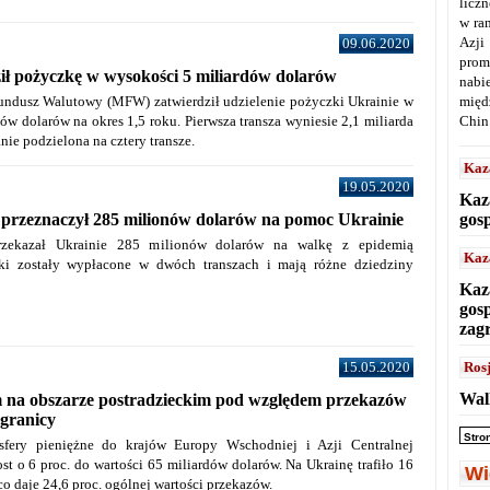
licz
w ra
Azji
09.06.2020
prom
ł pożyczkę w wysokości 5 miliardów dolarów
nabi
międ
dusz Walutowy (MFW) zatwierdził udzielenie pożyczki Ukrainie w
Chin
dów dolarów na okres 1,5 roku.
Pierwsza transza wyniesie 2,1 miliarda
anie podzielona na cztery transze.
Kaz
19.05.2020
Kaz
gos
przeznaczył 285 milionów dolarów na pomoc Ukrainie
zekazał Ukrainie 285 milionów dolarów na walkę z epidemią
Kaz
dki zostały wypłacone w dwóch transzach i mają różne dziedziny
Kaz
gos
zag
15.05.2020
Ros
Wal
m na obszarze postradzieckim pod względem przekazów
 granicy
Stro
fery pieniężne do krajów Europy Wschodniej i Azji Centralnej
st o 6 proc. do wartości 65 miliardów dolarów. Na Ukrainę trafiło 16
Wi
co daje 24,6 proc. ogólnej wartości przekazów.