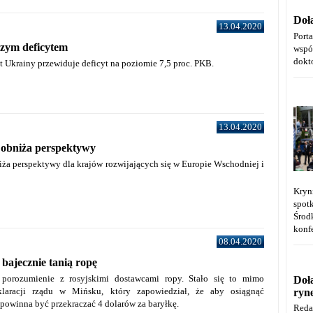
Doł
13.04.2020
Port
szym deficytem
wspó
dokt
Ukrainy przewiduje deficyt na poziomie 7,5 proc. PKB.
13.04.2020
obniża perspektywy
ża perspektywy dla krajów rozwijających się w Europie Wschodniej i
Kryn
spot
Środ
konfe
08.04.2020
 bajecznie tanią ropę
a porozumienie z rosyjskimi dostawcami ropy. Stało się to mimo
Doł
klaracji rządu w Mińsku, który zapowiedział, że aby osiągnąć
ryn
 powinna być przekraczać 4 dolarów za baryłkę.
Reda