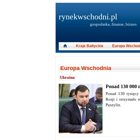
rynekwschodni.pl
gospodarka, finanse, biznes
Kraje Bałtyckie
Europa Wschod
Europa Wschodnia
Ukraina
Ponad 130 000 
Ponad 130 tysięcy
Rosji i otrzymało r
Puszylin.