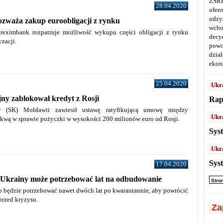
ZSRR
28.04.2020
ofen
odz
zważa zakup euroobligacji z rynku
wcho
reximbank rozpatruje możliwość wykupu części obligacji z rynku
decy
yzacji.
powo
dział
ekon
25.04.2020
Ukr
ny zablokował kredyt z Rosji
Rap
y (SK) Mołdawii zawiesił ustawę ratyfikującą umowę między
Ukr
wą w sprawie pożyczki w wysokości 200 milionów euro od Rosji.
Sys
Ukr
Sys
17.04.2020
a Ukrainy może potrzebować lat na odbudowanie
Stro
o będzie potrzebować nawet dwóch lat po kwarantannie, aby powrócić
przed kryzysu.
Za