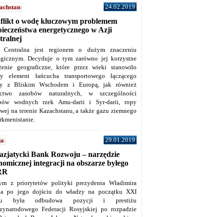
24.02.2019
achstan
flikt o wodę kluczowym problemem
pieczeństwa energetycznego w Azji
tralnej
 Centralna jest regionem o dużym znaczeniu
tegicznym. Decyduje o tym zarówno jej korzystne
żenie geograficzne, które przez wieki stanowiło
y element łańcucha transportowego łączącego
y z Bliskim Wschodem i Europą, jak również
ctwo zasobów naturalnych, w szczególności
bów wodnych rzek Amu-darii i Syr-darii, ropy
owej na terenie Kazachstanu, a także gazu ziemnego
rkmenistanie.
29.01.2019
ja
azjatycki Bank Rozwoju – narzędzie
omicznej integracji na obszarze byłego
RR
ym z priorytetów polityki prezydenta Władimira
na po jego dojściu do władzy na początku XXI
ku była odbudowa pozycji i prestiżu
zynarodowego Federacji Rosyjskiej po rozpadzie