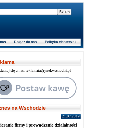
 nas
Dołącz do nas
Polityka ciasteczek
klama
klamuj się u nas:
reklama(at)rynekwschodni.pl
znes na Wschodzie
21.07.2019
eranie firmy i prowadzenie działalności