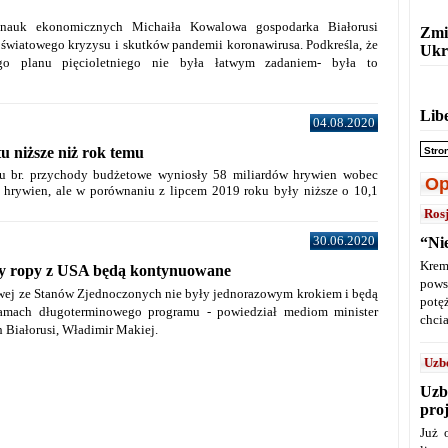
 nauk ekonomicznych Michaiła Kowalowa gospodarka Białorusi
Zmi
 światowego kryzysu i skutków pandemii koronawirusa. Podkreśla, że
Ukr
iego planu pięcioletniego nie była łatwym zadaniem- była to
Lib
04.08.2020
 niższe niż rok temu
Stro
cu br. przychody budżetowe wyniosły 58 miliardów hrywien wobec
Op
 hrywien, ale w porównaniu z lipcem 2019 roku były niższe o 10,1
Ros
30.06.2020
“Ni
Krem
y ropy z USA będą kontynuowane
pows
wej ze Stanów Zjednoczonych nie były jednorazowym krokiem i będą
potę
mach długoterminowego programu - powiedział mediom minister
chcia
 Białorusi, Władimir Makiej.
Uzb
Uzb
pro
Już 