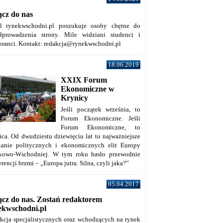
ącz do nas
al rynekwschodni.pl poszukuje osoby chętne do
łprowadzenia strony. Mile widziani studenci i
oranci. Kontakt: redakcja@rynekwschodni.pl
18.06.2019
XXIX Forum
Ekonomiczne w
Krynicy
Jeśli początek września, to
Forum Ekonomiczne. Jeśli
Forum Ekonomiczne, to
ica. Od dwudziestu dziewięciu lat to najważniejsze
kanie politycznych i ekonomicznych elit Europy
kowo-Wschodniej. W tym roku hasło przewodnie
rencji brzmi – „Europa jutra. Silna, czyli jaka?”
05.04.2017
ącz do nas. Zostań redaktorem
ekwschodni.pl
kcja specjalistycznych oraz wchodzących na rynek