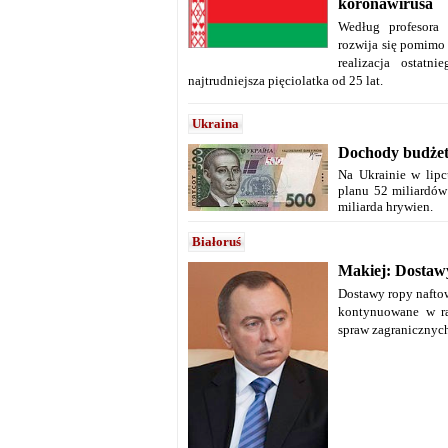
koronawirusa
Według profesora
rozwija się pomimo
realizacja ostatn
najtrudniejsza pięciolatka od 25 lat.
Ukraina
Dochody budżetu
Na Ukrainie w lip
planu 52 miliardów
miliarda hrywien.
Białoruś
Makiej: Dostaw
Dostawy ropy nafto
kontynuowane w ra
spraw zagranicznych