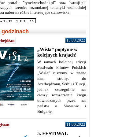
ów portali: "rynekwschodni.pl" oraz "wrosji.pl"
czących szeroko rozumianej tematyki wschodniej
za nabór na różne interesujące stanowiska.
na 1 z 15
1
2
3
...
15
 godzinach
15.08.2022
rbejdżan
„Wisła” popłynie w
kolejnych krajach!
W ramach kolejnej edycji
Festiwalu Filmów Polskich
„Wisła” ruszymy w znane
nam strony: do
Azerbejdżanu, Serbii i Turcji,
jednak szczególnie nas
cieszy rozszerzenie kręgu
odwiedzanych przez nas
państw o Słowenię i
Bułgarię.
11.06.2022
istan
5. FESTIWAL