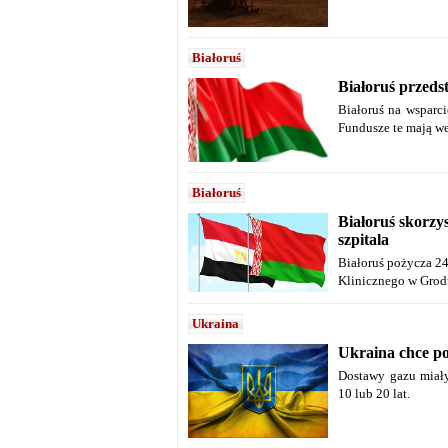
Białoruś
Białoruś przeds
Białoruś na wsparc
Fundusze te mają we
Białoruś
Białoruś skorzy
szpitala
Białoruś pożycza 2
Klinicznego w Grod
Ukraina
Ukraina chce p
Dostawy gazu miały
10 lub 20 lat.