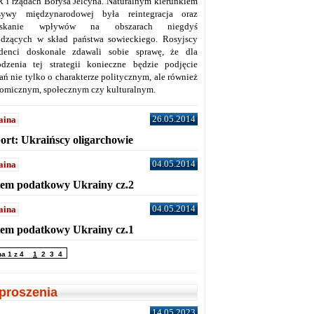
 i rządach Borysa Jelcyna. Naturalnym kierunkiem
sywy międzynarodowej była reintegracja oraz
yskanie wpływów na obszarach niegdyś
dzących w skład państwa sowieckiego. Rosyjscy
denci doskonale zdawali sobie sprawę, że dla
dzenia tej strategii konieczne będzie podjęcie
ań nie tylko o charakterze politycznym, ale również
omicznym, społecznym czy kulturalnym.
26.05.2014
aina
ort: Ukraińscy oligarchowie
04.05.2014
aina
tem podatkowy Ukrainy cz.2
04.05.2014
aina
tem podatkowy Ukrainy cz.1
na 1 z 4
1
2
3
4
proszenia
14.05.2023