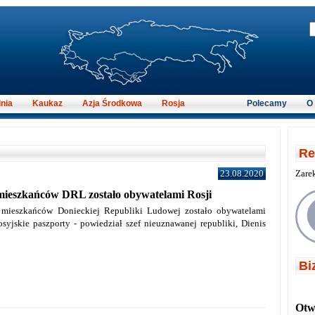
nia
Kaukaz
Azja Środkowa
Rosja
Polecamy
O
Re
23.08.2020
Zare
mieszkańców DRL zostało obywatelami Rosji
 mieszkańców Donieckiej Republiki Ludowej zostało obywatelami
osyjskie paszporty - powiedział szef nieuznawanej republiki, Dienis
Bi
Otwi