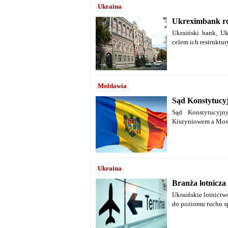
Ukraina
Ukreximbank ro
Ukraiński bank, Uk
celem ich restruktur
Mołdawia
Sąd Konstytucyj
Sąd Konstytucyjn
Kiszyniowem a Mosk
Ukraina
Branża lotnicz
Ukraińskie lotnictw
do poziomu ruchu s