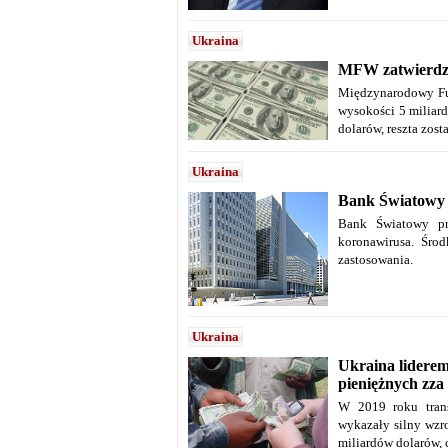
Ukraina
MFW zatwierdzi
Międzynarodowy Fun
wysokości 5 miliar
dolarów, reszta zost
Ukraina
Bank Światowy 
Bank Światowy pr
koronawirusa. Śro
zastosowania.
Ukraina
Ukraina lidere
pieniężnych zza
W 2019 roku trans
wykazały silny wzro
miliardów dolarów, 