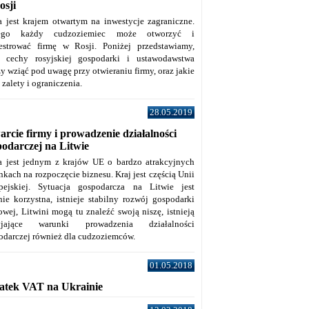
osji
a jest krajem otwartym na inwestycje zagraniczne.
tego każdy cudzoziemiec może otworzyć i
jestrować firmę w Rosji. Poniżej przedstawiamy,
e cechy rosyjskiej gospodarki i ustawodawstwa
y wziąć pod uwagę przy otwieraniu firmy, oraz jakie
j zalety i ograniczenia.
28.05.2019
rcie firmy i prowadzenie działalności
podarczej na Litwie
a jest jednym z krajów UE o bardzo atrakcyjnych
kach na rozpoczęcie biznesu. Kraj jest częścią Unii
pejskiej. Sytuacja gospodarcza na Litwie jest
nie korzystna, istnieje stabilny rozwój gospodarki
owej, Litwini mogą tu znaleźć swoją niszę, istnieją
zyjające warunki prowadzenia działalności
odarczej również dla cudzoziemców.
01.05.2018
atek VAT na Ukrainie