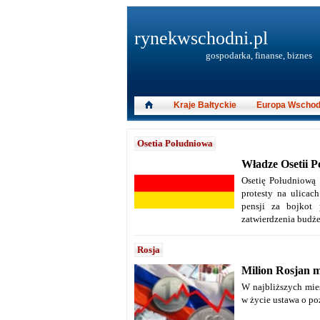
rynekwschodni.pl
gospodarka, finanse, biznes
Kraje Bałtyckie
Europa Wschod
Osetia Południowa
Władze Osetii P
Osetię Południową 
protesty na ulicac
pensji za bojkot
zatwierdzenia budżet
Rosja
Milion Rosjan m
W najbliższych mie
w życie ustawa o p