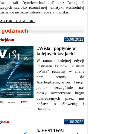
ów portali: "rynekwschodni.pl" oraz "wrosji.pl"
czących szeroko rozumianej tematyki wschodniej
za nabór na różne interesujące stanowiska.
na 1 z 15
1
2
3
...
15
 godzinach
15.08.2022
rbejdżan
„Wisła” popłynie w
kolejnych krajach!
W ramach kolejnej edycji
Festiwalu Filmów Polskich
„Wisła” ruszymy w znane
nam strony: do
Azerbejdżanu, Serbii i Turcji,
jednak szczególnie nas
cieszy rozszerzenie kręgu
odwiedzanych przez nas
państw o Słowenię i
Bułgarię.
11.06.2022
istan
5. FESTIWAL