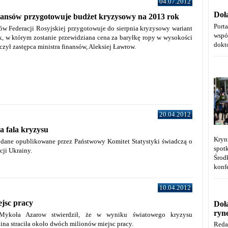
04.07.2012
Doł
nansów przygotowuje budżet kryzysowy na 2013 rok
Port
ów Federacji Rosyjskiej przygotowuje do sierpnia kryzysowy wariant
wspó
k, w którym zostanie przewidziana cena za baryłkę ropy w wysokości
dokt
czył zastępca ministra finansów, Aleksiej Ławrow.
20.04.2012
 fala kryzysu
Kryn
dane opublikowane przez Państwowy Komitet Statystyki świadczą o
spot
cji Ukrainy.
Środ
konfe
10.04.2012
ejsc pracy
Doł
ryn
 Mykoła Azarow stwierdził, że w wyniku światowego kryzysu
na straciła około dwóch milionów miejsc pracy.
Reda