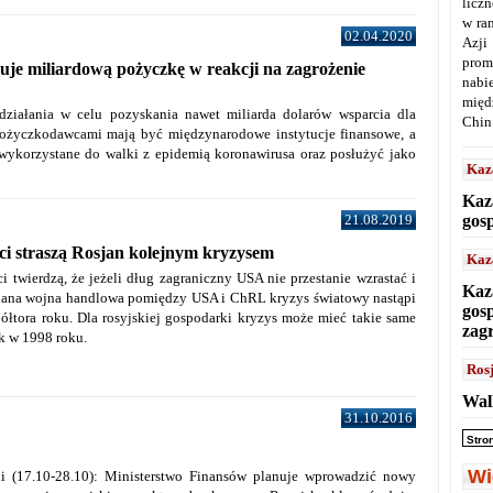
licz
w ra
02.04.2020
Azji
prom
uje miliardową pożyczkę w reakcji na zagrożenie
nabi
międ
działania w celu pozyskania nawet miliarda dolarów wsparcia dla
Chin
ożyczkodawcami mają być międzynarodowe instytucje finansowe, a
 wykorzystane do walki z epidemią koronawirusa oraz posłużyć jako
Kaz
Kaz
21.08.2019
gos
ci straszą Rosjan kolejnym kryzysem
Kaz
 twierdzą, że jeżeli dług zagraniczny USA nie przestanie wzrastać i
Kaz
chana wojna handlowa pomiędzy USA i ChRL kryzys światowy nastąpi
gos
półtora roku. Dla rosyjskiej gospodarki kryzys może mieć takie same
zag
ak w 1998 roku.
Ros
Wal
31.10.2016
Stro
Wi
ii (17.10-28.10): Ministerstwo Finansów planuje wprowadzić nowy