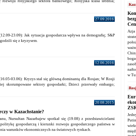
 rozwoju rosyjskiego sektora bankowego; Rosyjska klasa średnia;
Kaz
Kon
bez
27.09.2016
Cen
Azja
 (12.09-23.09): Jak sytuacja gospodarcza wpływa na demografię; S&P
stra
godzili się z kryzysem.
poło
ważn
Chin
boga
12.06.2016
zaso
naft
w Tu
(16.05-03.06): Kryzys stał się główną dominantą dla Rosjan; W Rosji
ziej skorumpowane sektory gospodarki; Dzieci przerwały embargo;
Ros
Eur
ekon
20.08.2015
ZS
rczy w Kazachstanie?
Jedn
anu, Nursułtan Nazarbajew spotkał się (19.08) z przedstawicielami
Puti
politykę gospodarczą i kierunki rozwoju gospodarczego państwa w
wie
enia warunków ekonomicznych na światowych rynkach.
międ