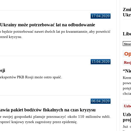
Zmi
Ukr
17.04.2020
a Ukrainy może potrzebować lat na odbudowanie
o będzie potrzebować nawet dwóch lat po kwarantannie, aby powrócić
Lib
przed kryzysu.
Stro
Op
15.04.2020
Ros
sji
“Ni
ekspertów PKB Rosji może ostro spaść.
Krem
pows
potę
chcia
06.04.2020
Uzb
tawia pakiet bodźców fiskalnych na czas kryzysu
Uzb
ie swojej gospodarki planuje przeznaczyć około 110 milionów rubli.
pro
sprzeć krajowy rynek zagrożony przez epidemię.
Już 