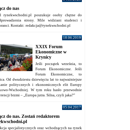
ącz do nas
al rynekwschodni.pl poszukuje osoby chętne do
łprowadzenia strony. Mile widziani studenci i
oranci. Kontakt: redakcja@rynekwschodni.pl
18.06.2019
XXIX Forum
Ekonomiczne w
Krynicy
Jeśli początek września, to
Forum Ekonomiczne. Jeśli
Forum Ekonomiczne, to
ica. Od dwudziestu dziewięciu lat to najważniejsze
kanie politycznych i ekonomicznych elit Europy
kowo-Wschodniej. W tym roku hasło przewodnie
rencji brzmi – „Europa jutra. Silna, czyli jaka?”
05.04.2017
ącz do nas. Zostań redaktorem
ekwschodni.pl
kcja specjalistycznych oraz wchodzących na rynek