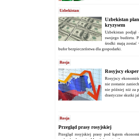
Uzbekistan
Uzbekistan plan
kryzysem
Uzbekistan podjął 
swojego budżetu. P
środki mają zostać
bufor bezpieczeństwa dla gospodarki.
Rosja
Rosyjscy eksper
Rosyjscy ekonomiści
nie zostanie zanie
nie później niż za 
drastyczne skutki j
Rosja
Przegląd prasy rosyjskiej
Przegląd rosyjskiej prasy pod kątem ekonom