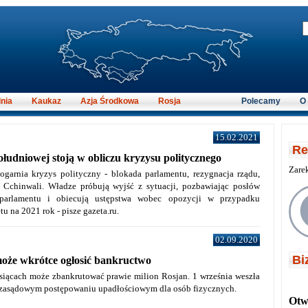
nia
Kaukaz
Azja Środkowa
Rosja
Polecamy
O
15.02.2021
Re
ołudniowej stoją w obliczu kryzysu politycznego
Zare
ogarnia kryzys polityczny - blokada parlamentu, rezygnacja rządu,
h Cchinwali. Władze próbują wyjść z sytuacji, pozbawiając posłów
 parlamentu i obiecują ustępstwa wobec opozycji w przypadku
u na 2021 rok - pisze gazeta.ru.
02.09.2020
Bi
oże wkrótce ogłosić bankructwo
siącach może zbankrutować prawie milion Rosjan. 1 września weszła
ozasądowym postępowaniu upadłościowym dla osób fizycznych.
Otwi