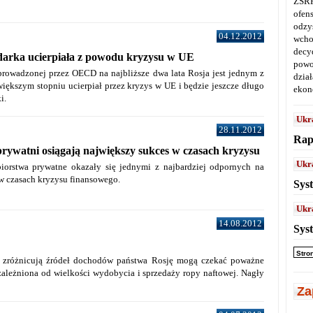
ZSRR
ofen
odz
04.12.2012
wcho
decy
darka ucierpiała z powodu kryzysu w UE
powo
rowadzonej przez OECD na najbliższe dwa lata Rosja jest jednym z
dział
większym stopniu ucierpiał przez kryzys w UE i będzie jeszcze długo
ekon
ki.
Ukr
28.11.2012
Rap
prywatni osiągają największy sukces w czasach kryzysu
Ukr
biorstwa prywatne okazały się jednymi z najbardziej odpornych na
 w czasach kryzysu finansowego.
Sys
Ukr
14.08.2012
Sys
Stro
nie zróżnicują źródeł dochodów państwa Rosję mogą czekać poważne
zależniona od wielkości wydobycia i sprzedaży ropy naftowej. Nagły
Za