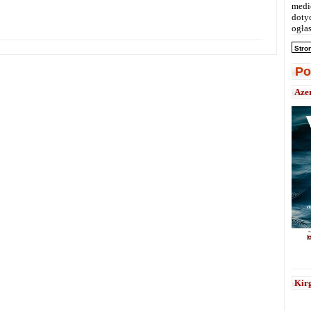
medi
doty
ogłas
Stro
Po
Aze
Kirg