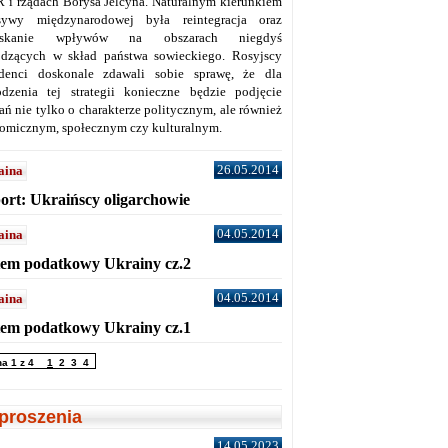
 i rządach Borysa Jelcyna. Naturalnym kierunkiem
sywy międzynarodowej była reintegracja oraz
yskanie wpływów na obszarach niegdyś
dzących w skład państwa sowieckiego. Rosyjscy
denci doskonale zdawali sobie sprawę, że dla
dzenia tej strategii konieczne będzie podjęcie
ań nie tylko o charakterze politycznym, ale również
omicznym, społecznym czy kulturalnym.
26.05.2014
aina
ort: Ukraińscy oligarchowie
04.05.2014
aina
tem podatkowy Ukrainy cz.2
04.05.2014
aina
tem podatkowy Ukrainy cz.1
na 1 z 4
1
2
3
4
proszenia
14.05.2023