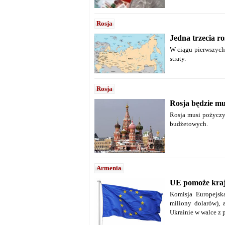
Rosja
Jedna trzecia ro
W ciągu pierwszych 
straty.
Rosja
Rosja będzie mu
Rosja musi pożyczy
budżetowych.
Armenia
UE pomoże kra
Komisja Europejsk
miliony dolarów), 
Ukrainie w walce z