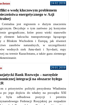
24.02.2019
achstan
flikt o wodę kluczowym problemem
pieczeństwa energetycznego w Azji
tralnej
 Centralna jest regionem o dużym znaczeniu
tegicznym. Decyduje o tym zarówno jej korzystne
żenie geograficzne, które przez wieki stanowiło
y element łańcucha transportowego łączącego
y z Bliskim Wschodem i Europą, jak również
ctwo zasobów naturalnych, w szczególności
bów wodnych rzek Amu-darii i Syr-darii, ropy
owej na terenie Kazachstanu, a także gazu ziemnego
rkmenistanie.
29.01.2019
ja
azjatycki Bank Rozwoju – narzędzie
omicznej integracji na obszarze byłego
RR
ym z priorytetów polityki prezydenta Władimira
na po jego dojściu do władzy na początku XXI
ku była odbudowa pozycji i prestiżu
zynarodowego Federacji Rosyjskiej po rozpadzie