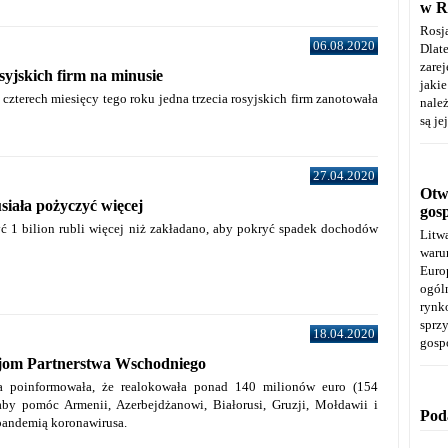
w R
Rosj
06.08.2020
Dla
zare
syjskich firm na minusie
jaki
czterech miesięcy tego roku jedna trzecia rosyjskich firm zanotowała
należ
są je
27.04.2020
Otwa
siała pożyczyć więcej
gos
ć 1 bilion rubli więcej niż zakładano, aby pokryć spadek dochodów
Litw
warun
Euro
ogól
rynk
spr
18.04.2020
gosp
jom Partnerstwa Wschodniego
a poinformowała, że realokowała ponad 140 milionów euro (154
aby pomóc Armenii, Azerbejdżanowi, Białorusi, Gruzji, Mołdawii i
Pod
 pandemią koronawirusa.