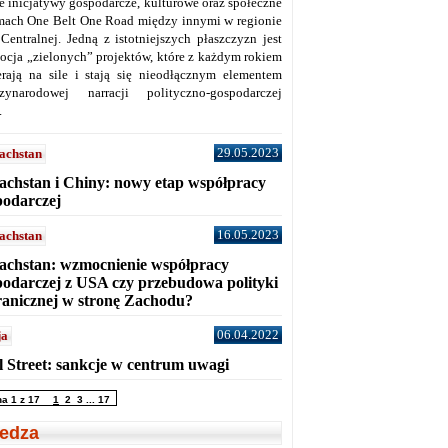
ne inicjatywy gospodarcze, kulturowe oraz społeczne
mach One Belt One Road między innymi w regionie
 Centralnej. Jedną z istotniejszych płaszczyzn jest
ocja „zielonych” projektów, które z każdym rokiem
erają na sile i stają się nieodłącznym elementem
zynarodowej narracji polityczno-gospodarczej
.
29.05.2023
achstan
achstan i Chiny: nowy etap współpracy
podarczej
16.05.2023
achstan
achstan: wzmocnienie współpracy
podarczej z USA czy przebudowa polityki
ranicznej w stronę Zachodu?
06.04.2022
ja
l Street: sankcje w centrum uwagi
na 1 z 17
1
2
3
...
17
edza