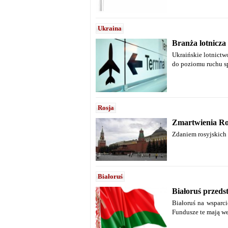
Ukraina
Branża lotnicz
Ukraińskie lotnictw
do poziomu ruchu s
Rosja
Zmartwienia Ro
Zdaniem rosyjskich 
Białoruś
Białoruś przeds
Białoruś na wsparc
Fundusze te mają we