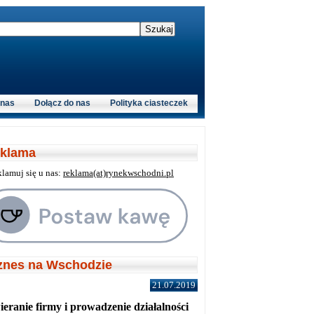
 nas
Dołącz do nas
Polityka ciasteczek
klama
klamuj się u nas:
reklama(at)rynekwschodni.pl
znes na Wschodzie
21.07.2019
eranie firmy i prowadzenie działalności