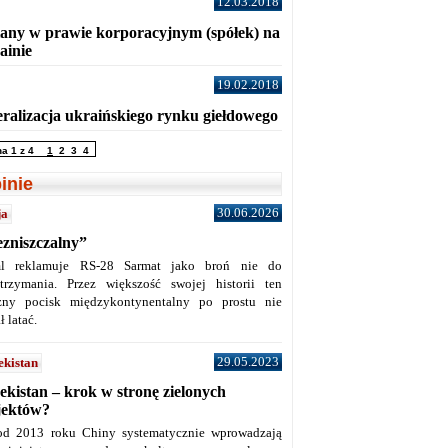
12.03.2018
any w prawie korporacyjnym (spółek) na
ainie
19.02.2018
eralizacja ukraińskiego rynku giełdowego
na 1 z 4
1
2
3
4
inie
30.06.2026
ja
ezniszczalny”
l reklamuje RS-28 Sarmat jako broń nie do
trzymania. Przez większość swojej historii ten
żny pocisk międzykontynentalny po prostu nie
ł latać.
29.05.2023
ekistan
ekistan – krok w stronę zielonych
jektów?
od 2013 roku Chiny systematycznie wprowadzają