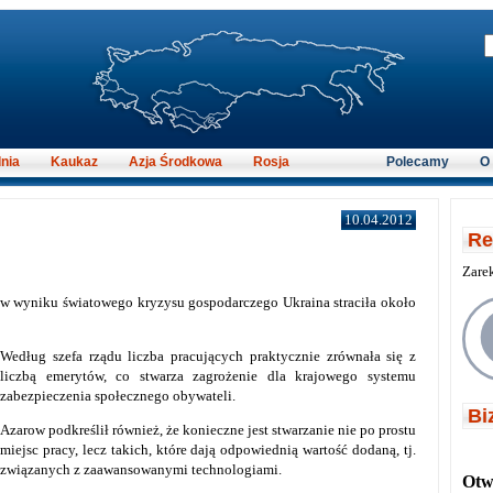
nia
Kaukaz
Azja Środkowa
Rosja
Polecamy
O
10.04.2012
Re
Zare
e w wyniku światowego kryzysu gospodarczego Ukraina straciła około
Według szefa rządu liczba pracujących praktycznie zrównała się z
liczbą emerytów, co stwarza zagrożenie dla krajowego systemu
zabezpieczenia społecznego obywateli.
Bi
Azarow podkreślił również, że konieczne jest stwarzanie nie po prostu
miejsc pracy, lecz takich, które dają odpowiednią wartość dodaną, tj.
związanych z zaawansowanymi technologiami.
Otwi