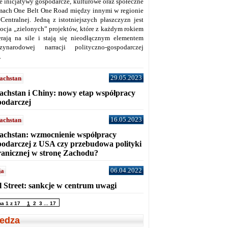
ne inicjatywy gospodarcze, kulturowe oraz społeczne
mach One Belt One Road między innymi w regionie
 Centralnej. Jedną z istotniejszych płaszczyzn jest
ocja „zielonych” projektów, które z każdym rokiem
erają na sile i stają się nieodłącznym elementem
zynarodowej narracji polityczno-gospodarczej
.
29.05.2023
achstan
achstan i Chiny: nowy etap współpracy
podarczej
16.05.2023
achstan
achstan: wzmocnienie współpracy
podarczej z USA czy przebudowa polityki
ranicznej w stronę Zachodu?
06.04.2022
ja
l Street: sankcje w centrum uwagi
na 1 z 17
1
2
3
...
17
edza