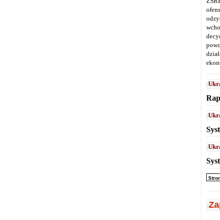
ZSRR
ofen
odz
wcho
decy
powo
dział
ekon
Ukr
Rap
Ukr
Sys
Ukr
Sys
Stro
Za