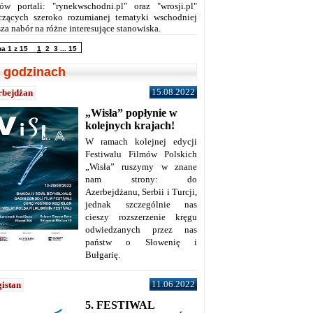
ów portali: "rynekwschodni.pl" oraz "wrosji.pl"
czących szeroko rozumianej tematyki wschodniej
za nabór na różne interesujące stanowiska.
na 1 z 15
1
2
3
...
15
 godzinach
15.08.2022
rbejdżan
„Wisła” popłynie w
kolejnych krajach!
W ramach kolejnej edycji
Festiwalu Filmów Polskich
„Wisła” ruszymy w znane
nam strony: do
Azerbejdżanu, Serbii i Turcji,
jednak szczególnie nas
cieszy rozszerzenie kręgu
odwiedzanych przez nas
państw o Słowenię i
Bułgarię.
11.06.2022
istan
5. FESTIWAL