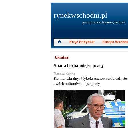
rynekwschodni.pl
gospodarka, finanse, biznes
Kraje Bałtyckie
Europa Wschod
Ukraina
Spada liczba miejsc pracy
Tomasz Kawka
Premier Ukrainy, Mykoła Azarow stwierdził, ż
dwóch milionów miejsc pracy.