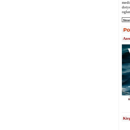
medi
doty
ogłas
Stro
Po
Aze
Kirg