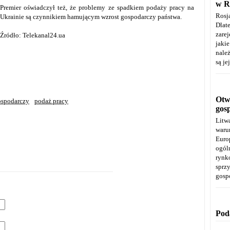
w R
Premier oświadczył też, że problemy ze spadkiem podaży pracy na
Rosj
Ukrainie są czynnikiem hamującym wzrost gospodarczy państwa.
Dla
zare
Źródło: Telekanal24.ua
jaki
należ
są je
Otwa
ospodarczy
podaż pracy
gos
Litw
warun
Euro
ogól
rynk
spr
gosp
Pod