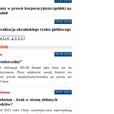
12.03.2018
any w prawie korporacyjnym (spółek) na
ainie
19.02.2018
eralizacja ukraińskiego rynku giełdowego
na 1 z 4
1
2
3
4
inie
30.06.2026
ja
ezniszczalny”
l reklamuje RS-28 Sarmat jako broń nie do
trzymania. Przez większość swojej historii ten
żny pocisk międzykontynentalny po prostu nie
ł latać.
29.05.2023
ekistan
ekistan – krok w stronę zielonych
jektów?
od 2013 roku Chiny systematycznie wprowadzają