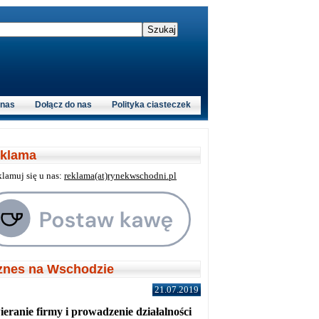
 nas
Dołącz do nas
Polityka ciasteczek
klama
klamuj się u nas:
reklama(at)rynekwschodni.pl
znes na Wschodzie
21.07.2019
eranie firmy i prowadzenie działalności