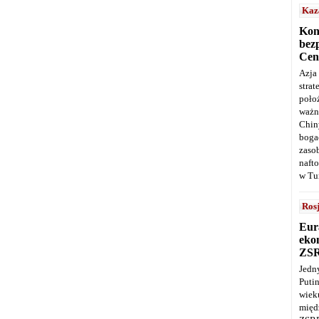
Kaz
Kon
bez
Cen
Azja
stra
poło
ważn
Chin
boga
zaso
naft
w Tu
Ros
Eur
ekon
ZS
Jedn
Puti
wie
międ