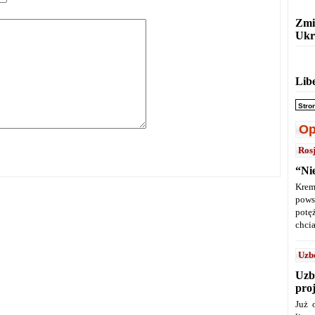
Zmi
Ukr
Lib
Stro
Op
Ros
“Ni
Krem
pows
potę
chcia
Uzb
Uzb
pro
Już 