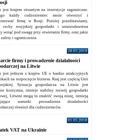
osji
a jest krajem otwartym na inwestycje zagraniczne.
tego każdy cudzoziemiec może otworzyć i
jestrować firmę w Rosji. Poniżej przedstawiamy,
e cechy rosyjskiej gospodarki i ustawodawstwa
y wziąć pod uwagę przy otwieraniu firmy, oraz jakie
j zalety i ograniczenia.
28.05.2019
rcie firmy i prowadzenie działalności
podarczej na Litwie
a jest jednym z krajów UE o bardzo atrakcyjnych
kach na rozpoczęcie biznesu. Kraj jest częścią Unii
pejskiej. Sytuacja gospodarcza na Litwie jest
nie korzystna, istnieje stabilny rozwój gospodarki
owej, Litwini mogą tu znaleźć swoją niszę, istnieją
zyjające warunki prowadzenia działalności
odarczej również dla cudzoziemców.
01.05.2018
atek VAT na Ukrainie