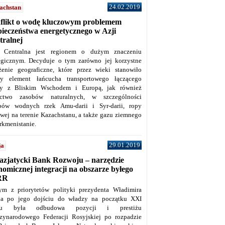
24.02.2019
achstan
flikt o wodę kluczowym problemem
pieczeństwa energetycznego w Azji
tralnej
 Centralna jest regionem o dużym znaczeniu
tegicznym. Decyduje o tym zarówno jej korzystne
żenie geograficzne, które przez wieki stanowiło
y element łańcucha transportowego łączącego
y z Bliskim Wschodem i Europą, jak również
ctwo zasobów naturalnych, w szczególności
bów wodnych rzek Amu-darii i Syr-darii, ropy
owej na terenie Kazachstanu, a także gazu ziemnego
rkmenistanie.
29.01.2019
ja
azjatycki Bank Rozwoju – narzędzie
omicznej integracji na obszarze byłego
RR
ym z priorytetów polityki prezydenta Władimira
na po jego dojściu do władzy na początku XXI
ku była odbudowa pozycji i prestiżu
zynarodowego Federacji Rosyjskiej po rozpadzie