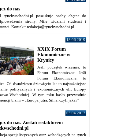
ącz do nas
al rynekwschodni.pl poszukuje osoby chętne do
łprowadzenia strony. Mile widziani studenci i
oranci. Kontakt: redakcja@rynekwschodni.pl
18.06.2019
XXIX Forum
Ekonomiczne w
Krynicy
Jeśli początek września, to
Forum Ekonomiczne. Jeśli
Forum Ekonomiczne, to
ica. Od dwudziestu dziewięciu lat to najważniejsze
kanie politycznych i ekonomicznych elit Europy
kowo-Wschodniej. W tym roku hasło przewodnie
rencji brzmi – „Europa jutra. Silna, czyli jaka?”
05.04.2017
ącz do nas. Zostań redaktorem
ekwschodni.pl
kcja specjalistycznych oraz wchodzących na rynek