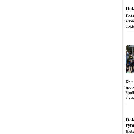
Doł
Port
wspó
dokt
Kryn
spot
Środ
konfe
Doł
ryn
Reda