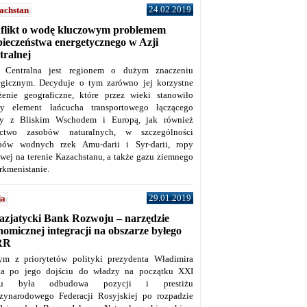
24.02.2019
achstan
flikt o wodę kluczowym problemem
pieczeństwa energetycznego w Azji
tralnej
 Centralna jest regionem o dużym znaczeniu
tegicznym. Decyduje o tym zarówno jej korzystne
żenie geograficzne, które przez wieki stanowiło
y element łańcucha transportowego łączącego
y z Bliskim Wschodem i Europą, jak również
ctwo zasobów naturalnych, w szczególności
bów wodnych rzek Amu-darii i Syr-darii, ropy
owej na terenie Kazachstanu, a także gazu ziemnego
rkmenistanie.
29.01.2019
ja
azjatycki Bank Rozwoju – narzędzie
omicznej integracji na obszarze byłego
RR
ym z priorytetów polityki prezydenta Władimira
na po jego dojściu do władzy na początku XXI
ku była odbudowa pozycji i prestiżu
zynarodowego Federacji Rosyjskiej po rozpadzie