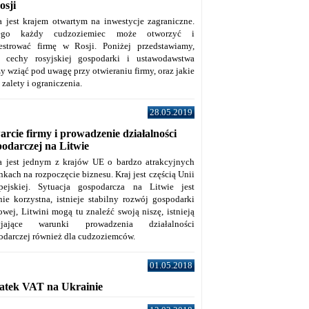
osji
a jest krajem otwartym na inwestycje zagraniczne.
tego każdy cudzoziemiec może otworzyć i
jestrować firmę w Rosji. Poniżej przedstawiamy,
e cechy rosyjskiej gospodarki i ustawodawstwa
y wziąć pod uwagę przy otwieraniu firmy, oraz jakie
j zalety i ograniczenia.
28.05.2019
rcie firmy i prowadzenie działalności
podarczej na Litwie
a jest jednym z krajów UE o bardzo atrakcyjnych
kach na rozpoczęcie biznesu. Kraj jest częścią Unii
pejskiej. Sytuacja gospodarcza na Litwie jest
nie korzystna, istnieje stabilny rozwój gospodarki
owej, Litwini mogą tu znaleźć swoją niszę, istnieją
zyjające warunki prowadzenia działalności
odarczej również dla cudzoziemców.
01.05.2018
atek VAT na Ukrainie