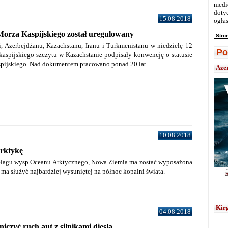
medi
doty
15.08.2018
ogłas
orza Kaspijskiego został uregulowany
Stro
, Azerbejdżanu, Kazachstanu, Iranu i Turkmenistanu w niedzielę 12
Po
kaspijskiego szczytu w Kazachstanie podpisały konwencję o statusie
ijskiego. Nad dokumentem pracowano ponad 20 lat.
Aze
10.08.2018
Arktykę
elagu wysp Oceanu Arktycznego, Nowa Ziemia ma zostać wyposażona
 ma służyć najbardziej wysuniętej na północ kopalni świata.
Kirg
04.08.2018
iczyć ruch aut z silnikami diesla