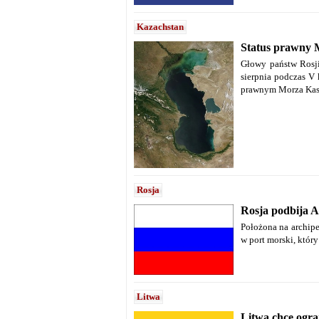
Kazachstan
Status prawny M
Głowy państw Rosji
sierpnia podczas V 
prawnym Morza Kasp
Rosja
Rosja podbija 
Położona na archip
w port morski, który
Litwa
Litwa chce ogran