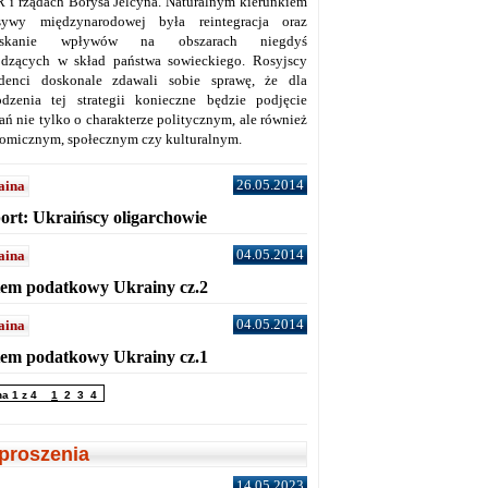
 i rządach Borysa Jelcyna. Naturalnym kierunkiem
sywy międzynarodowej była reintegracja oraz
yskanie wpływów na obszarach niegdyś
dzących w skład państwa sowieckiego. Rosyjscy
denci doskonale zdawali sobie sprawę, że dla
dzenia tej strategii konieczne będzie podjęcie
ań nie tylko o charakterze politycznym, ale również
omicznym, społecznym czy kulturalnym.
26.05.2014
aina
ort: Ukraińscy oligarchowie
04.05.2014
aina
tem podatkowy Ukrainy cz.2
04.05.2014
aina
tem podatkowy Ukrainy cz.1
na 1 z 4
1
2
3
4
proszenia
14.05.2023