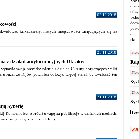
ZSRR
ofen
odz
03.12.2018
wcho
decy
scowości
powo
ikwidować kilkadziesiąt małych miejscowości znajdujących się na
dział
ekon
25.11.2018
Ukr
na z działań antykorupcyjnych Ukrainy
Rap
 wyraziła swoje niezadowolenie z działań Ukrainy dotyczących walki
Ukr
la uważa, że Kijów powinien dołożyć więcej starań by zwalczać ten
Sys
Ukr
21.11.2018
Sys
ują Syberię
Stro
ij Komsomolec" zwrócił uwagę na publikacje w chińskich mediach,
iwość zajęcia Syberii przez Chiny.
Za