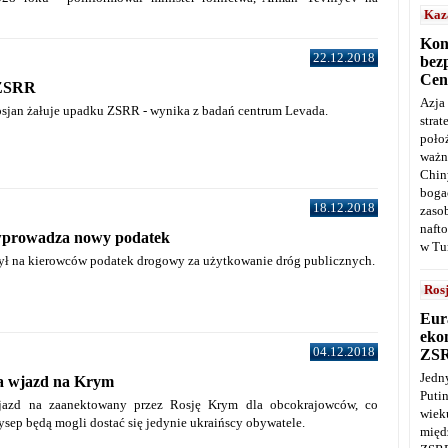
Kaz
Kon
22.12.2018
bez
Cen
 ZSRR
Azja
jan żałuje upadku ZSRR - wynika z badań centrum Levada.
stra
poło
ważn
Chin
boga
18.12.2018
zaso
naft
wprowadza nowy podatek
w Tu
ył na kierowców podatek drogowy za użytkowanie dróg publicznych.
Ros
Eur
ekon
04.12.2018
ZS
Jedn
a wjazd na Krym
Puti
jazd na zaanektowany przez Rosję Krym dla obcokrajowców, co
wie
ysep będą mogli dostać się jedynie ukraińscy obywatele.
międ