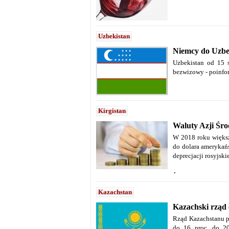
Uzbekistan
Niemcy do Uzbe
Uzbekistan od 15 
bezwizowy - poinfo
Kirgistan
Waluty Azji Śro
W 2018 roku większo
do dolara amerykańs
deprecjacji rosyjsk
.
Kazachstan
Kazachski rząd
Rząd Kazachstanu p
do 16 proc. do 20