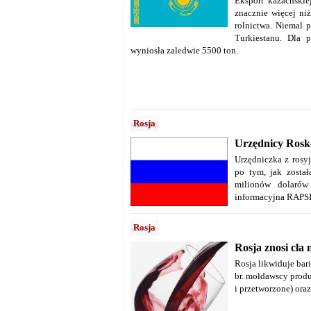
Eksport kazachski
znacznie więcej ni
rolnictwa. Niemal 
Turkiestanu. Dla 
wyniosła zaledwie 5500 ton.
Rosja
Urzędnicy Rosk
Urzędniczka z rosy
po tym, jak został
milionów dolarów
informacyjna RAPSI
Rosja
Rosja znosi cła
Rosja likwiduje bar
br. mołdawscy prod
i przetworzone) oraz