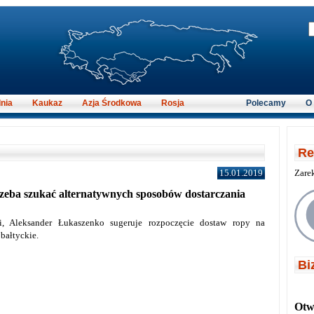
nia
Kaukaz
Azja Środkowa
Rosja
Polecamy
O
Re
15.01.2019
Zare
zeba szukać alternatywnych sposobów dostarczania
si, Aleksander Łukaszenko sugeruje rozpoczęcie dostaw ropy na
 bałtyckie.
Bi
Otwi