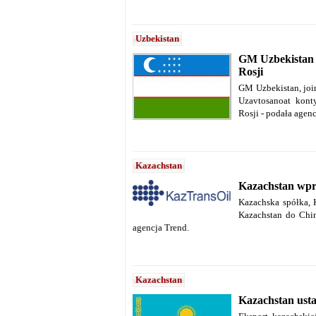
Uzbekistan
GM Uzbekistan f
Rosji
GM Uzbekistan, joi
Uzavtosanoat kont
Rosji - podała agenc
Kazachstan
Kazachstan wpro
Kazachska spółka, 
Kazachstan do Chin
agencja Trend.
Kazachstan
Kazachstan ust