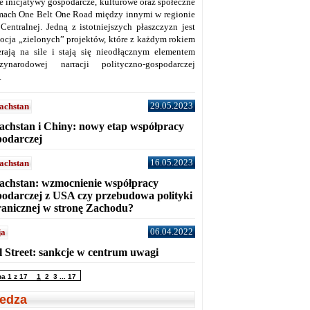
ne inicjatywy gospodarcze, kulturowe oraz społeczne
mach One Belt One Road między innymi w regionie
 Centralnej. Jedną z istotniejszych płaszczyzn jest
ocja „zielonych” projektów, które z każdym rokiem
erają na sile i stają się nieodłącznym elementem
zynarodowej narracji polityczno-gospodarczej
.
29.05.2023
achstan
achstan i Chiny: nowy etap współpracy
podarczej
16.05.2023
achstan
achstan: wzmocnienie współpracy
podarczej z USA czy przebudowa polityki
ranicznej w stronę Zachodu?
06.04.2022
ja
l Street: sankcje w centrum uwagi
na 1 z 17
1
2
3
...
17
edza