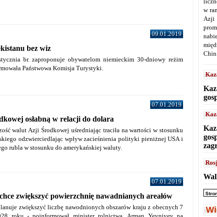
licz
w ra
Azji
prom
09.01.2019
nabi
międ
kistanu bez wiz
Chin
stycznia br. zaproponuje obywatelom niemieckim 30-dniowy reżim
rmowała Państwowa Komisja Turystyki.
Kaz
Kaz
gos
07.01.2019
Kaz
dkowej osłabną w relacji do dolara
Kaz
ść walut Azji Środkowej uśredniając traciła na wartości w stosunku
gos
kiego odzwierciedlając wpływ zacieśnienia polityki pieniżnej USA i
zag
iego rubla w stosunku do amerykańskiej waluty.
Ros
Wal
07.01.2019
Stro
 chce zwiększyć powierzchnię nawadnianych areałów
lanuje zwiększyć liczbę nawodnionych obszarów kraju z obecnych 7
Wi
28 roku - poinformował minister rolnictwa, Arman Yevniyev na