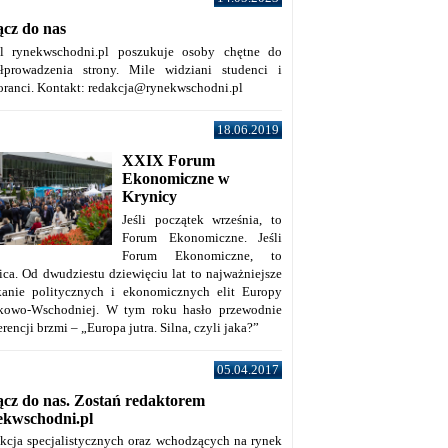
ącz do nas
al rynekwschodni.pl poszukuje osoby chętne do
łprowadzenia strony. Mile widziani studenci i
oranci. Kontakt: redakcja@rynekwschodni.pl
18.06.2019
XXIX Forum
Ekonomiczne w
Krynicy
Jeśli początek września, to
Forum Ekonomiczne. Jeśli
Forum Ekonomiczne, to
ica. Od dwudziestu dziewięciu lat to najważniejsze
kanie politycznych i ekonomicznych elit Europy
kowo-Wschodniej. W tym roku hasło przewodnie
rencji brzmi – „Europa jutra. Silna, czyli jaka?”
05.04.2017
ącz do nas. Zostań redaktorem
ekwschodni.pl
kcja specjalistycznych oraz wchodzących na rynek