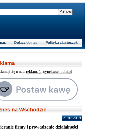
 nas
Dołącz do nas
Polityka ciasteczek
klama
klamuj się u nas:
reklama(at)rynekwschodni.pl
znes na Wschodzie
21.07.2019
eranie firmy i prowadzenie działalności