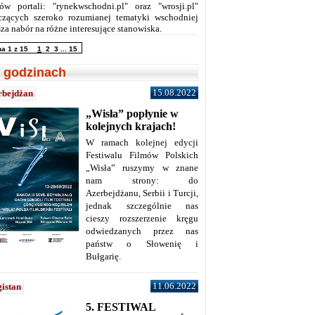
ów portali: "rynekwschodni.pl" oraz "wrosji.pl"
czących szeroko rozumianej tematyki wschodniej
za nabór na różne interesujące stanowiska.
na 1 z 15
1
2
3
...
15
 godzinach
15.08.2022
rbejdżan
„Wisła” popłynie w
kolejnych krajach!
W ramach kolejnej edycji
Festiwalu Filmów Polskich
„Wisła” ruszymy w znane
nam strony: do
Azerbejdżanu, Serbii i Turcji,
jednak szczególnie nas
cieszy rozszerzenie kręgu
odwiedzanych przez nas
państw o Słowenię i
Bułgarię.
11.06.2022
istan
5. FESTIWAL