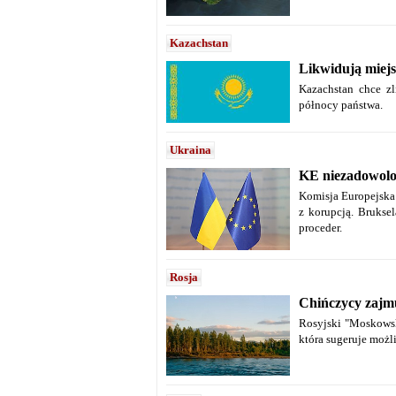
Kazachstan
Likwidują miej
Kazachstan chce zl
północy państwa.
Ukraina
KE niezadowolo
Komisja Europejska
z korupcją. Brukse
proceder.
Rosja
Chińczycy zajm
Rosyjski "Moskowsk
która sugeruje możl