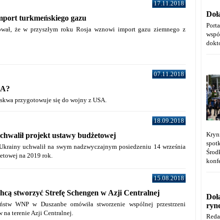
17.11.2018
Doł
mport turkmeńskiego gazu
Port
wał, że w przyszłym roku Rosja wznowi import gazu ziemnego z
wspó
dokt
07.11.2018
SA?
oskwa przygotowuje się do wojny z USA.
18.09.2018
Kryn
chwalił projekt ustawy budżetowej
spot
Ukrainy uchwalił na swym nadzwyczajnym posiedzeniu 14 września
Środ
etowej na 2019 rok.
konfe
15.08.2018
cą stworzyć Strefę Schengen w Azji Centralnej
Doł
ństw WNP w Duszanbe omówiła stworzenie wspólnej przestrzeni
ryn
 na terenie Azji Centralnej.
Reda