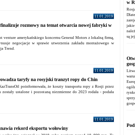
w R
Rosj
Dla
11.01.2019
zare
inalizuje rozmowy na temat otwarcia nowej fabryki w
jaki
należ
są je
nt venture amerykańskiego koncernu General Motors z lokalną firmą,
ynuuje negocjacje w sprawie utworzenia zakładu montażowego w
ja Trend.
Otwa
gos
11.01.2019
Litw
warun
wadza taryfy na rosyjski tranzyt ropy do Chin
Euro
KazTransOil poinformowała, że koszty transportu ropy z Rosji przez
ogól
 zostały ustalone i pozostaną niezmienne do 2023 rodała - podała
rynk
spr
gosp
11.01.2019
Pod
anawia rekord eksportu wołowiny