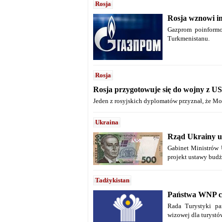
Rosja
Rosja wznowi i
Gazprom poinformo
Turkmenistanu.
Rosja
Rosja przygotowuje się do wojny z U
Jeden z rosyjskich dyplomatów przyznał, że M
Ukraina
Rząd Ukrainy u
Gabinet Ministrów 
projekt ustawy budż
Tadżykistan
Państwa WNP ch
Rada Turystyki pa
wizowej dla turystów