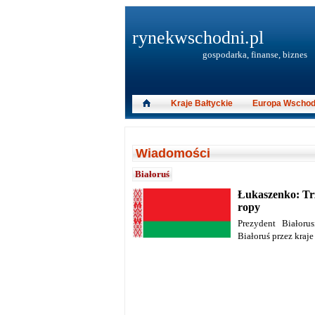
rynekwschodni.pl
gospodarka, finanse, biznes
Kraje Bałtyckie
Europa Wschod
Wiadomości
Białoruś
Łukaszenko: Tr
ropy
Prezydent Białoru
Białoruś przez kraje