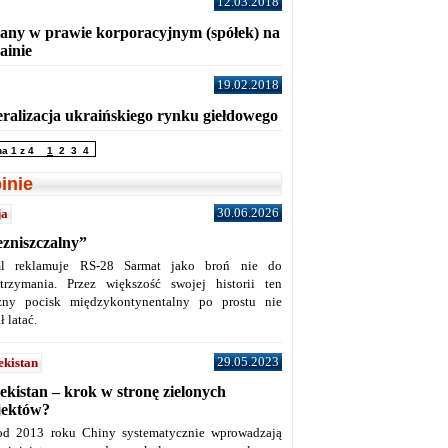
12.03.2018
any w prawie korporacyjnym (spółek) na
ainie
19.02.2018
eralizacja ukraińskiego rynku giełdowego
na 1 z 4
1
2
3
4
inie
30.06.2026
ja
ezniszczalny”
l reklamuje RS-28 Sarmat jako broń nie do
trzymania. Przez większość swojej historii ten
żny pocisk międzykontynentalny po prostu nie
ł latać.
29.05.2023
ekistan
ekistan – krok w stronę zielonych
jektów?
od 2013 roku Chiny systematycznie wprowadzają