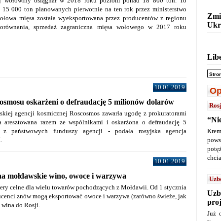
ej wołowiny osiągnał w 2018 roku poziom ponad 18 800 ton. To
ż 15 000 ton planowanych pierwotnie na ten rok przez ministerstwo
Zmi
połowa mięsa została wyeksportowana przez producentów z regionu
Ukr
porównania, sprzedaż zagraniczna mięsa wołowego w 2017 roku
Lib
Stro
10.01.2019
Op
osmosu oskarżeni o defraudację 5 milionów dolarów
Ros
jskiej agencji kosmicznej Roscosmos zawarła ugodę z prokuratorami
“Ni
a aresztowana razem ze wspólnikami i oskarżona o defraudację 5
 z państwowych funduszy agencji - podała rosyjska agencja
Krem
.
pows
potę
chcia
10.01.2019
 na mołdawskie wino, owoce i warzywa
Uzb
iery celne dla wielu towarów pochodzących z Mołdawii. Od 1 stycznia
Uzb
ucenci znów mogą eksportować owoce i warzywa (zarówno świeże, jak
pro
 wina do Rosji.
Już 