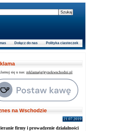
 nas
Dołącz do nas
Polityka ciasteczek
klama
klamuj się u nas:
reklama(at)rynekwschodni.pl
znes na Wschodzie
21.07.2019
eranie firmy i prowadzenie działalności