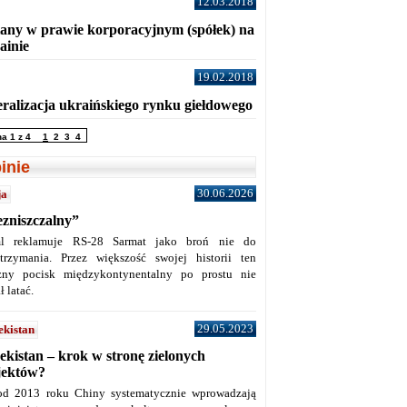
12.03.2018
any w prawie korporacyjnym (spółek) na
ainie
19.02.2018
eralizacja ukraińskiego rynku giełdowego
na 1 z 4
1
2
3
4
inie
30.06.2026
ja
ezniszczalny”
l reklamuje RS-28 Sarmat jako broń nie do
trzymania. Przez większość swojej historii ten
żny pocisk międzykontynentalny po prostu nie
ł latać.
29.05.2023
ekistan
ekistan – krok w stronę zielonych
jektów?
od 2013 roku Chiny systematycznie wprowadzają