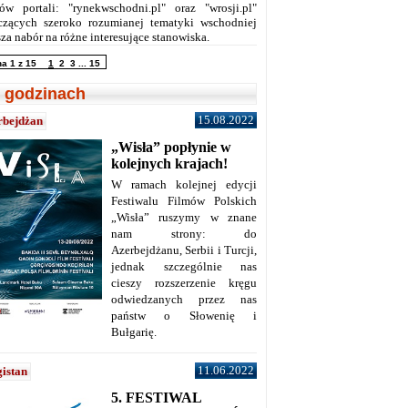
ów portali: "rynekwschodni.pl" oraz "wrosji.pl"
czących szeroko rozumianej tematyki wschodniej
za nabór na różne interesujące stanowiska.
na 1 z 15
1
2
3
...
15
 godzinach
15.08.2022
rbejdżan
„Wisła” popłynie w
kolejnych krajach!
W ramach kolejnej edycji
Festiwalu Filmów Polskich
„Wisła” ruszymy w znane
nam strony: do
Azerbejdżanu, Serbii i Turcji,
jednak szczególnie nas
cieszy rozszerzenie kręgu
odwiedzanych przez nas
państw o Słowenię i
Bułgarię.
11.06.2022
istan
5. FESTIWAL