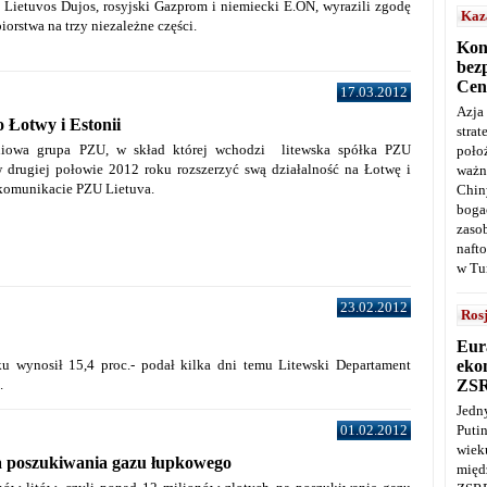
Lietuvos Dujos, rosyjski Gazprom i niemiecki E.ON, wyrazili zgodę
Kaz
iorstwa na trzy niezależne części.
Kon
bez
Cen
17.03.2012
Azja
 Łotwy i Estonii
stra
niowa grupa PZU, w skład której wchodzi litewska spółka PZU
poło
w drugiej połowie 2012 roku rozszerzyć swą działalność na Łotwę i
ważn
 komunikacie PZU Lietuva.
Chin
boga
zaso
naft
w Tu
23.02.2012
Ros
Eur
u wynosił 15,4 proc.- podał kilka dni temu Litewski Departament
ekon
.
ZS
Jedn
01.02.2012
Puti
wie
na poszukiwania gazu łupkowego
międ