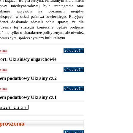
 i rządach Borysa Jelcyna. Naturalnym kierunkiem
sywy międzynarodowej była reintegracja oraz
yskanie wpływów na obszarach niegdyś
dzących w skład państwa sowieckiego. Rosyjscy
denci doskonale zdawali sobie sprawę, że dla
dzenia tej strategii konieczne będzie podjęcie
ań nie tylko o charakterze politycznym, ale również
omicznym, społecznym czy kulturalnym.
26.05.2014
aina
ort: Ukraińscy oligarchowie
04.05.2014
aina
tem podatkowy Ukrainy cz.2
04.05.2014
aina
tem podatkowy Ukrainy cz.1
na 1 z 4
1
2
3
4
proszenia
14.05.2023