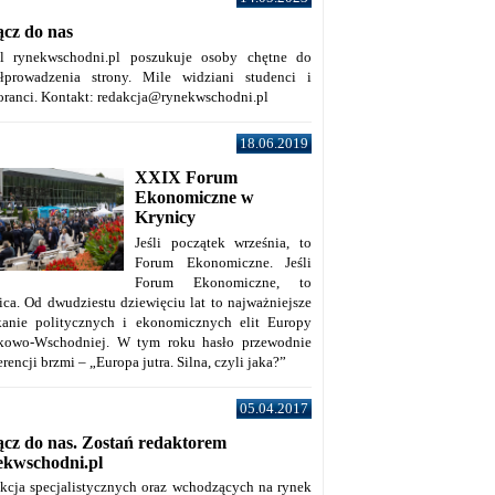
ącz do nas
al rynekwschodni.pl poszukuje osoby chętne do
łprowadzenia strony. Mile widziani studenci i
oranci. Kontakt: redakcja@rynekwschodni.pl
18.06.2019
XXIX Forum
Ekonomiczne w
Krynicy
Jeśli początek września, to
Forum Ekonomiczne. Jeśli
Forum Ekonomiczne, to
ica. Od dwudziestu dziewięciu lat to najważniejsze
kanie politycznych i ekonomicznych elit Europy
kowo-Wschodniej. W tym roku hasło przewodnie
rencji brzmi – „Europa jutra. Silna, czyli jaka?”
05.04.2017
ącz do nas. Zostań redaktorem
ekwschodni.pl
kcja specjalistycznych oraz wchodzących na rynek