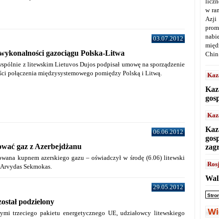
licz
w ra
Azji
prom
nabi
03.07.2012
międ
wykonalności gazociągu Polska-Litwa
Chin
wspólnie z litewskim Lietuvos Dujos podpisał umowę na sporządzenie
ci połączenia międzysystemowego pomiędzy Polską i Litwą.
Kaz
Kaz
gos
Kaz
Kaz
06.06.2012
gos
ować gaz z Azerbejdżanu
zag
sowana kupnem azerskiego gazu – oświadczył w środę (6.06) litewski
Ros
, Arvydas Sekmokas.
Wal
29.05.2012
Stro
został podzielony
Wi
mi trzeciego pakietu energetycznego UE, udziałowcy litewskiego