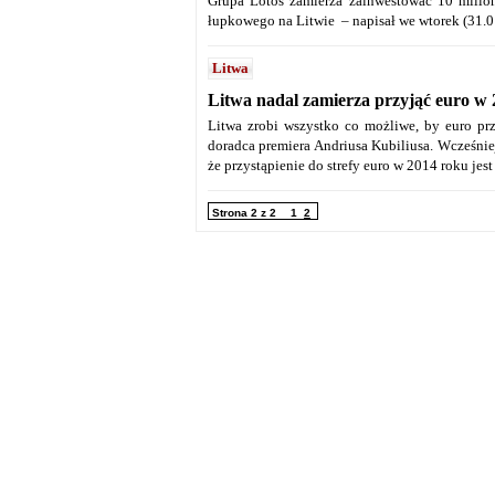
Grupa Lotos zamierza zainwestować 10 milio
łupkowego na Litwie – napisał we wtorek (31.0
Litwa
Litwa nadal zamierza przyjąć euro w
Litwa zrobi wszystko co możliwe, by euro pr
doradca premiera Andriusa Kubiliusa. Wcześniej
że przystąpienie do strefy euro w 2014 roku jest
Strona 2 z 2
1
2