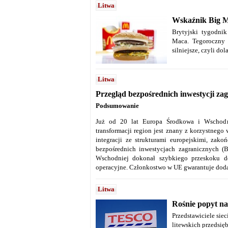
Litwa
Wskaźnik Big Ma
Brytyjski tygodni
Maca. Tegoroczny 
silniejsze, czyli do
Litwa
Przegląd bezpośrednich inwestycji z
Podsumowanie
Już od 20 lat Europa Środkowa i Wschodn
transformacji region jest znany z korzystneg
integracji ze strukturami europejskimi, zak
bezpośrednich inwestycjach zagranicznych (B
Wschodniej dokonał szybkiego przeskoku do
operacyjne. Członkostwo w UE gwarantuje dod
Litwa
Rośnie popyt na
Przedstawiciele sie
litewskich przedsi