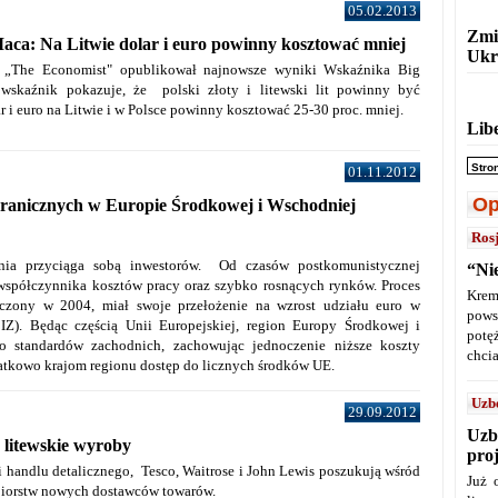
05.02.2013
Zmi
ca: Na Litwie dolar i euro powinny kosztować mniej
Ukr
k „The Economist" opublikował najnowsze wyniki Wskaźnika Big
wskaźnik pokazuje, że polski złoty i litewski lit powinny być
lar i euro na Litwie i w Polsce powinny kosztować 25-30 proc. mniej.
Lib
Stro
01.11.2012
Op
agranicznych w Europie Środkowej i Wschodniej
Ros
ia przyciąga sobą inwestorów. Od czasów postkomunistycznej
“Ni
o współczynnika kosztów pracy oraz szybko rosnących rynków. Proces
Krem
ończony w 2004, miał swoje przełożenie na wzrost udziału euro w
pows
IZ). Będąc częścią Unii Europejskiej, region Europy Środkowej i
potę
 standardów zachodnich, zachowując jednoczenie niższe koszty
chcia
atkowo krajom regionu dostęp do licznych środków UE.
Uzb
29.09.2012
Uzb
 litewskie wyroby
pro
ci handlu detalicznego, Tesco, Waitrose i John Lewis poszukują wśród
Już 
ębiorstw nowych dostawców towarów.