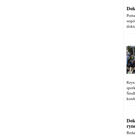
Doł
Port
wspó
dokt
Kryn
spot
Środ
konfe
Doł
ryn
Reda