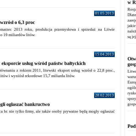
w R
Rosj
01.05.2013
Dla
zare
wzrósł o 6,3 proc
jaki
-marzec 2013 roku, produkcja przemysłowa i sprzedaż na Litwie
należ
do 19 miliardów litów.
są je
15.04.2013
Otwa
 eksporcie usług wśród państw bałtyckich
gos
ównaniu z rokiem 2011, litewski eksport usług wzrósł o 22,8 proc.,
Litw
 litów i wyniósł rekordowe 15,7 miliarda litów.
warun
Euro
ogól
rynk
28.02.2013
spr
gli ogłaszać bankructwo
gosp
a br. nie tylko firmy, ale także osoby prywatne będą mogły ogłaszać
Pod