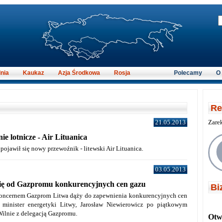
nia
Kaukaz
Azja Środkowa
Rosja
Polecamy
O
Re
21.05.2013
Zare
ie lotnicze - Air Lituanica
pojawił się nowy przewoźnik - litewski Air Lituanica.
03.05.2013
ię od Gazpromu konkurencyjnych cen gazu
Bi
oncernem Gazprom Litwa dąży do zapewnienia konkurencyjnych cen
 minister energetyki Litwy, Jarosław Niewierowicz po piątkowym
Wilnie z delegacją Gazpromu.
Otwi