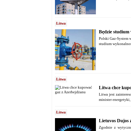
Litwa
Będzie studium 
Polski Gaz-System 
studium wykonalnoś
Litwa
Litwa chce kup
Litwa jest zaintere
minister energetyki
Litwa
Lietuvos Dujos 
Zgodnie z wytyczny