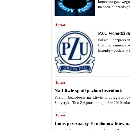
koncernu gazowego 
na podział przedsięb
Litwa
PZU wchodzi do
Polska ubezpiecze
Lietuva, zamierza 
Estonię – podała w
Litwa
Na Litwie spadł poziom bezrobocia
Poziom bezrobocia na Litwie w ubiegłym rok
Statystyki. To o 2,4 proc. mniej niż w 2010 roku
Litwa
Lotos przeznaczy 10 milionów litów 