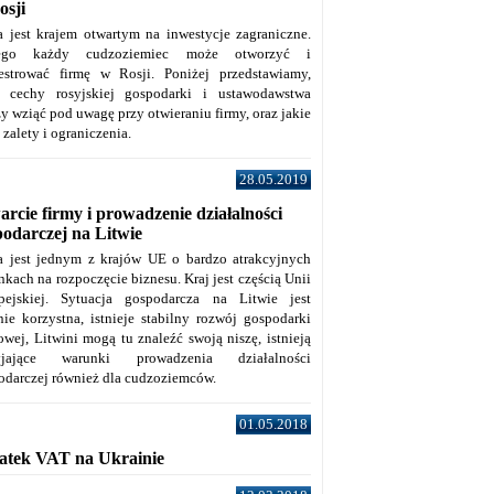
osji
a jest krajem otwartym na inwestycje zagraniczne.
tego każdy cudzoziemiec może otworzyć i
jestrować firmę w Rosji. Poniżej przedstawiamy,
e cechy rosyjskiej gospodarki i ustawodawstwa
y wziąć pod uwagę przy otwieraniu firmy, oraz jakie
j zalety i ograniczenia.
28.05.2019
rcie firmy i prowadzenie działalności
podarczej na Litwie
a jest jednym z krajów UE o bardzo atrakcyjnych
kach na rozpoczęcie biznesu. Kraj jest częścią Unii
pejskiej. Sytuacja gospodarcza na Litwie jest
nie korzystna, istnieje stabilny rozwój gospodarki
owej, Litwini mogą tu znaleźć swoją niszę, istnieją
zyjające warunki prowadzenia działalności
odarczej również dla cudzoziemców.
01.05.2018
atek VAT na Ukrainie