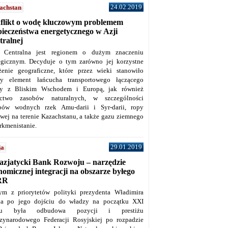
24.02.2019
achstan
flikt o wodę kluczowym problemem
pieczeństwa energetycznego w Azji
tralnej
 Centralna jest regionem o dużym znaczeniu
tegicznym. Decyduje o tym zarówno jej korzystne
żenie geograficzne, które przez wieki stanowiło
y element łańcucha transportowego łączącego
y z Bliskim Wschodem i Europą, jak również
ctwo zasobów naturalnych, w szczególności
bów wodnych rzek Amu-darii i Syr-darii, ropy
owej na terenie Kazachstanu, a także gazu ziemnego
rkmenistanie.
29.01.2019
ja
azjatycki Bank Rozwoju – narzędzie
omicznej integracji na obszarze byłego
RR
ym z priorytetów polityki prezydenta Władimira
na po jego dojściu do władzy na początku XXI
ku była odbudowa pozycji i prestiżu
zynarodowego Federacji Rosyjskiej po rozpadzie