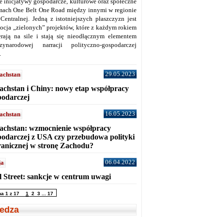
ne inicjatywy gospodarcze, kulturowe oraz społeczne
mach One Belt One Road między innymi w regionie
 Centralnej. Jedną z istotniejszych płaszczyzn jest
ocja „zielonych” projektów, które z każdym rokiem
erają na sile i stają się nieodłącznym elementem
zynarodowej narracji polityczno-gospodarczej
.
29.05.2023
achstan
achstan i Chiny: nowy etap współpracy
podarczej
16.05.2023
achstan
achstan: wzmocnienie współpracy
podarczej z USA czy przebudowa polityki
ranicznej w stronę Zachodu?
06.04.2022
ja
l Street: sankcje w centrum uwagi
na 1 z 17
1
2
3
...
17
edza