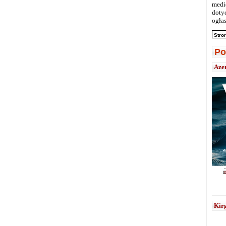
medi
doty
ogłas
Stro
Po
Aze
Kirg