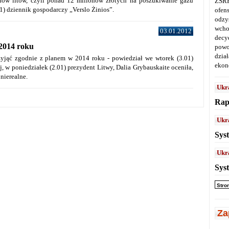
nów litów, czyli ponad 12 milionów złotych na poszukiwanie gazu
ZSRR
1) dziennik gospodarczy „Verslo Żinios”.
ofen
odz
wcho
03.01.2012
decy
 2014 roku
powo
dział
zyjąć zgodnie z planem w 2014 roku - powiedział we wtorek (3.01)
ekon
, w poniedziałek (2.01) prezydent Litwy, Dalia Grybauskaite oceniła,
 nierealne.
Ukr
Rap
Ukr
Sys
Ukr
Sys
Stro
Za