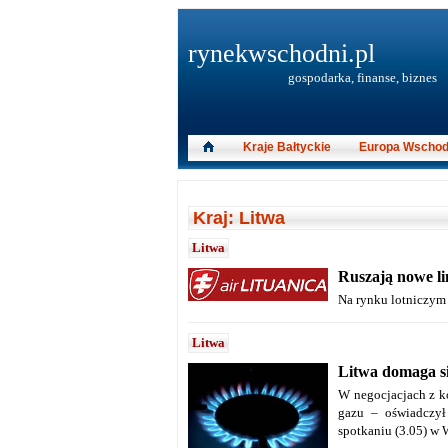
rynekwschodni.pl
gospodarka, finanse, biznes
Kraje Bałtyckie
Europa Wschod
Kraj: Litwa
Litwa
Ruszają nowe lin
Na rynku lotniczym 
Litwa
Litwa domaga s
W negocjacjach z k
gazu – oświadczył
spotkaniu (3.05) w 