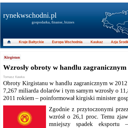
rynekwschodni.pl
gospodarka, finanse, biznes
Kraje Bałtyckie
Europa Wschodnia
Kaukaz
Azja Środ
Kirgistan
Wzrosły obroty w handlu zagranicznym
Tomasz Kawka
Obroty Kirgistanu w handlu zagranicznym w 2012
7,267 miliarda dolarów i tym samym wzrosły o 11
2011 rokiem – poinformował kirgiski minister gosp
Zgodnie z przytoczonymi prze
wzrósł o 26,1 proc. Temu zjaw
mniejszy spadek eksportu