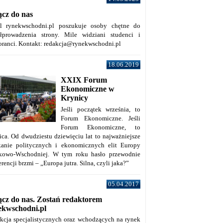
ącz do nas
al rynekwschodni.pl poszukuje osoby chętne do
łprowadzenia strony. Mile widziani studenci i
oranci. Kontakt: redakcja@rynekwschodni.pl
18.06.2019
XXIX Forum
Ekonomiczne w
Krynicy
Jeśli początek września, to
Forum Ekonomiczne. Jeśli
Forum Ekonomiczne, to
ica. Od dwudziestu dziewięciu lat to najważniejsze
kanie politycznych i ekonomicznych elit Europy
kowo-Wschodniej. W tym roku hasło przewodnie
rencji brzmi – „Europa jutra. Silna, czyli jaka?”
05.04.2017
ącz do nas. Zostań redaktorem
ekwschodni.pl
kcja specjalistycznych oraz wchodzących na rynek