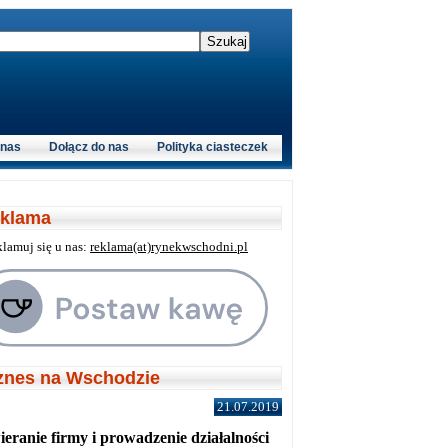
 nas
Dołącz do nas
Polityka ciasteczek
klama
klamuj się u nas:
reklama(at)rynekwschodni.pl
znes na Wschodzie
21.07.2019
eranie firmy i prowadzenie działalności