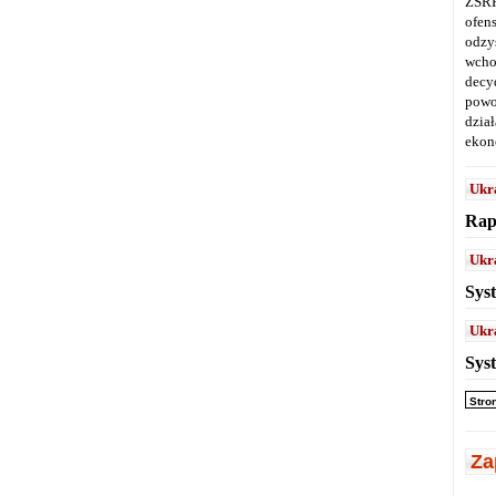
ZSRR
ofen
odz
wcho
decy
powo
dział
ekon
Ukr
Rap
Ukr
Sys
Ukr
Sys
Stro
Za