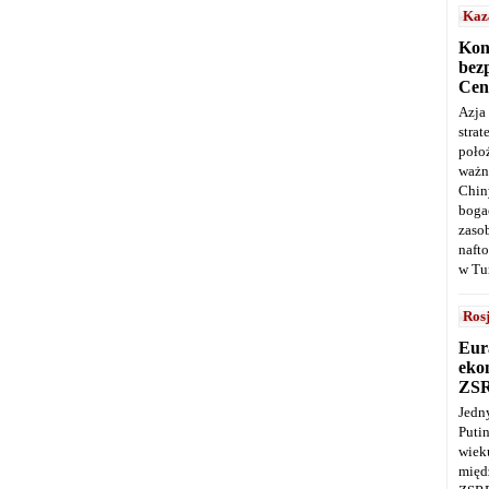
Kaz
Kon
bez
Cen
Azja
stra
poło
ważn
Chin
boga
zaso
naft
w Tu
Ros
Eur
ekon
ZS
Jedn
Puti
wie
międ