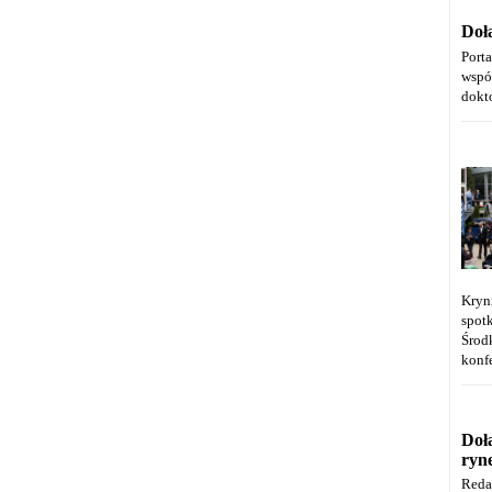
Doł
Port
wspó
dokt
Kryn
spot
Środ
konfe
Doł
ryn
Reda