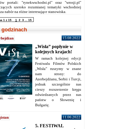
ów portali: "rynekwschodni.pl" oraz "wrosji.pl"
czących szeroko rozumianej tematyki wschodniej
za nabór na różne interesujące stanowiska.
na 1 z 15
1
2
3
...
15
 godzinach
15.08.2022
rbejdżan
„Wisła” popłynie w
kolejnych krajach!
W ramach kolejnej edycji
Festiwalu Filmów Polskich
„Wisła” ruszymy w znane
nam strony: do
Azerbejdżanu, Serbii i Turcji,
jednak szczególnie nas
cieszy rozszerzenie kręgu
odwiedzanych przez nas
państw o Słowenię i
Bułgarię.
11.06.2022
istan
5. FESTIWAL