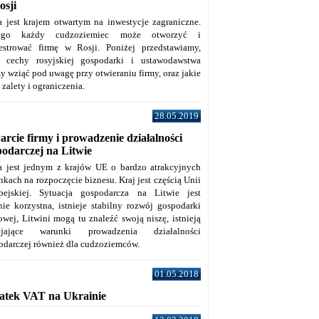
osji
a jest krajem otwartym na inwestycje zagraniczne.
tego każdy cudzoziemiec może otworzyć i
jestrować firmę w Rosji. Poniżej przedstawiamy,
e cechy rosyjskiej gospodarki i ustawodawstwa
y wziąć pod uwagę przy otwieraniu firmy, oraz jakie
j zalety i ograniczenia.
28.05.2019
rcie firmy i prowadzenie działalności
podarczej na Litwie
a jest jednym z krajów UE o bardzo atrakcyjnych
kach na rozpoczęcie biznesu. Kraj jest częścią Unii
pejskiej. Sytuacja gospodarcza na Litwie jest
nie korzystna, istnieje stabilny rozwój gospodarki
owej, Litwini mogą tu znaleźć swoją niszę, istnieją
zyjające warunki prowadzenia działalności
odarczej również dla cudzoziemców.
01.05.2018
atek VAT na Ukrainie