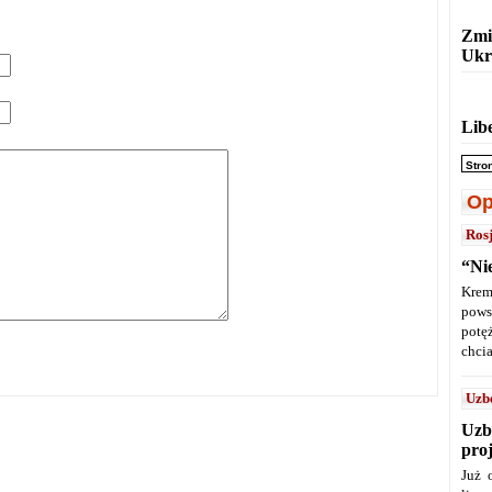
Zmi
Ukr
Lib
Stro
Op
Ros
“Ni
Krem
pows
potę
chcia
Uzb
Uzb
pro
Już 