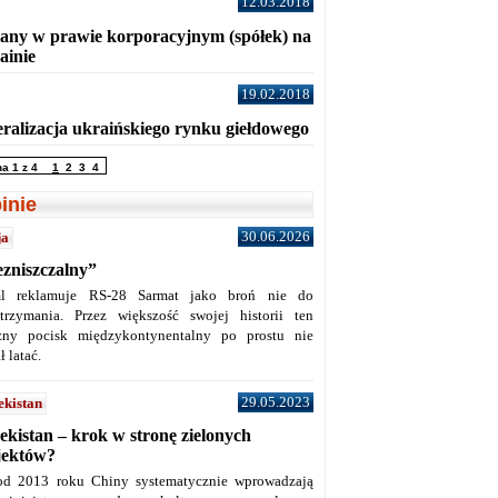
12.03.2018
any w prawie korporacyjnym (spółek) na
ainie
19.02.2018
eralizacja ukraińskiego rynku giełdowego
na 1 z 4
1
2
3
4
inie
30.06.2026
ja
ezniszczalny”
l reklamuje RS-28 Sarmat jako broń nie do
trzymania. Przez większość swojej historii ten
żny pocisk międzykontynentalny po prostu nie
ł latać.
29.05.2023
ekistan
ekistan – krok w stronę zielonych
jektów?
od 2013 roku Chiny systematycznie wprowadzają