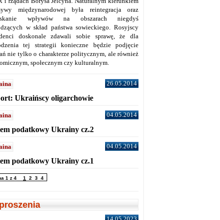
 i rządach Borysa Jelcyna. Naturalnym kierunkiem
sywy międzynarodowej była reintegracja oraz
yskanie wpływów na obszarach niegdyś
dzących w skład państwa sowieckiego. Rosyjscy
denci doskonale zdawali sobie sprawę, że dla
dzenia tej strategii konieczne będzie podjęcie
ań nie tylko o charakterze politycznym, ale również
omicznym, społecznym czy kulturalnym.
26.05.2014
aina
ort: Ukraińscy oligarchowie
04.05.2014
aina
tem podatkowy Ukrainy cz.2
04.05.2014
aina
tem podatkowy Ukrainy cz.1
na 1 z 4
1
2
3
4
proszenia
14.05.2023