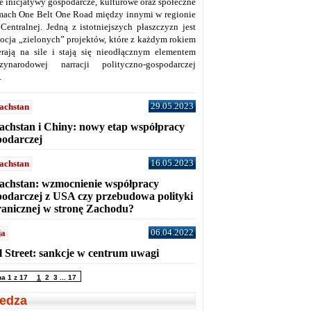
ne inicjatywy gospodarcze, kulturowe oraz społeczne
mach One Belt One Road między innymi w regionie
 Centralnej. Jedną z istotniejszych płaszczyzn jest
ocja „zielonych” projektów, które z każdym rokiem
erają na sile i stają się nieodłącznym elementem
zynarodowej narracji polityczno-gospodarczej
.
29.05.2023
achstan
achstan i Chiny: nowy etap współpracy
podarczej
16.05.2023
achstan
achstan: wzmocnienie współpracy
podarczej z USA czy przebudowa polityki
ranicznej w stronę Zachodu?
06.04.2022
ja
l Street: sankcje w centrum uwagi
na 1 z 17
1
2
3
...
17
edza