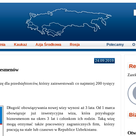
nia
Kaukaz
Azja Środkowa
Rosja
Polecamy
O
24.09.2019
Re
znesmenów
Zare
ę dla przedsiębiorców, którzy zainwestowali co najmniej 200 tysięcy
Długość obowiązywania nowej wizy wynosi aż 3 lata. Od 1 marca
obowiązuje już inwestycyjna wiza, która przysługuje
Bi
biznesmenom na okres 3 lat i członkom ich rodzin. Taką wizę
mogą otrzymać także pracownicy zagranicznych firm, którzy
pracują na stałe lub czasowo w Republice Uzbekistanu.
Otwi