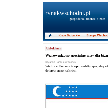
rynekwschodni.pl
gospodarka, finanse, biznes
Kraje Bałtyckie
Europa Wschod
Uzbekistan
Wprowadzono specjalne wizy dla bi
Krystian Pachucki-Włosek
Władze w Taszkencie wprowadziły specjalną wiz
dolarów amerykańskich.