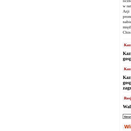
licz
w ra
Azji
prom
nabi
międ
Chin
Kaz
Kaz
gos
Kaz
Kaz
gos
zag
Ros
Wal
Stro
Wi