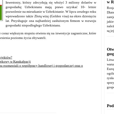
w R
Inwestorzy, którzy zdecydują się włożyć 3 miliony dolarów w
gospodarkę Uzbekistanu mają prawo uzyskać 10- letnie
Rosj
pozwolenie na mieszkanie w Uzbekistanie. W lipcu zeszłego roku
Dla
wprowadzono także Złotą wizę (Golden visa) na okres dziesięciu
zare
lat. Przysługuje ona najbardziej zasłużonym firmom w rozwoju
jaki
gospodarki niepodległego Uzbekistanu.
należ
są je
coraz większym stopniu otwiera się na inwestycje zagraniczne, które
iesienia poziomu życia obywateli.
Otwa
gos
rojektów?
Litw
ątkowy w Karakałpacji
warun
nu rozmawiali o współpracy handlowej i gospodarczej oraz o
Euro
ogól
rynk
spr
gosp
Pod