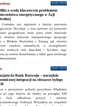
24.02.2019
achstan
flikt o wodę kluczowym problemem
pieczeństwa energetycznego w Azji
tralnej
 Centralna jest regionem o dużym znaczeniu
tegicznym. Decyduje o tym zarówno jej korzystne
żenie geograficzne, które przez wieki stanowiło
y element łańcucha transportowego łączącego
y z Bliskim Wschodem i Europą, jak również
ctwo zasobów naturalnych, w szczególności
bów wodnych rzek Amu-darii i Syr-darii, ropy
owej na terenie Kazachstanu, a także gazu ziemnego
rkmenistanie.
29.01.2019
ja
azjatycki Bank Rozwoju – narzędzie
omicznej integracji na obszarze byłego
RR
ym z priorytetów polityki prezydenta Władimira
na po jego dojściu do władzy na początku XXI
ku była odbudowa pozycji i prestiżu
zynarodowego Federacji Rosyjskiej po rozpadzie