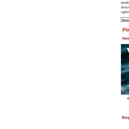
medi
doty
ogłas
Stro
Po
Aze
Kirg