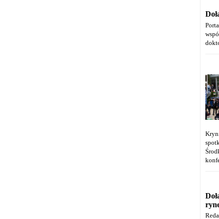
Doł
Port
wspó
dokt
Kryn
spot
Środ
konfe
Doł
ryn
Reda