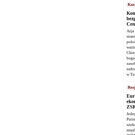
Kaz
Kon
bez
Cen
Azja
stra
poło
ważn
Chin
boga
zaso
naft
w Tu
Ros
Eur
ekon
ZS
Jedn
Puti
wie
międ