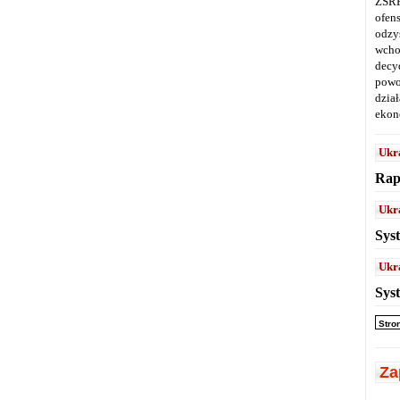
ZSRR
ofen
odz
wcho
decy
powo
dział
ekon
Ukr
Rap
Ukr
Sys
Ukr
Sys
Stro
Za