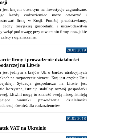
osji
a jest krajem otwartym na inwestycje zagraniczne.
tego każdy cudzoziemiec może otworzyć i
jestrować firmę w Rosji. Poniżej przedstawiamy,
e cechy rosyjskiej gospodarki i ustawodawstwa
y wziąć pod uwagę przy otwieraniu firmy, oraz jakie
j zalety i ograniczenia.
28.05.2019
rcie firmy i prowadzenie działalności
podarczej na Litwie
a jest jednym z krajów UE o bardzo atrakcyjnych
kach na rozpoczęcie biznesu. Kraj jest częścią Unii
pejskiej. Sytuacja gospodarcza na Litwie jest
nie korzystna, istnieje stabilny rozwój gospodarki
owej, Litwini mogą tu znaleźć swoją niszę, istnieją
zyjające warunki prowadzenia działalności
odarczej również dla cudzoziemców.
01.05.2018
atek VAT na Ukrainie