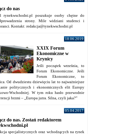
ącz do nas
al rynekwschodni.pl poszukuje osoby chętne do
łprowadzenia strony. Mile widziani studenci i
oranci. Kontakt: redakcja@rynekwschodni.pl
18.06.2019
XXIX Forum
Ekonomiczne w
Krynicy
Jeśli początek września, to
Forum Ekonomiczne. Jeśli
Forum Ekonomiczne, to
ica. Od dwudziestu dziewięciu lat to najważniejsze
kanie politycznych i ekonomicznych elit Europy
kowo-Wschodniej. W tym roku hasło przewodnie
rencji brzmi – „Europa jutra. Silna, czyli jaka?”
05.04.2017
ącz do nas. Zostań redaktorem
ekwschodni.pl
kcja specjalistycznych oraz wchodzących na rynek