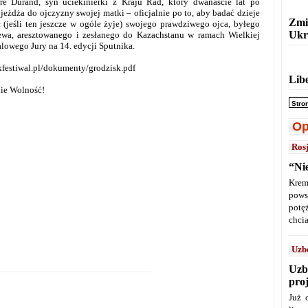
rre Durand, syn uciekinierki z Kraju Rad, który dwanaście lat po
eżdża do ojczyzny swojej matki – oficjalnie po to, aby badać dzieje
Zmi
ć (jeśli ten jeszcze w ogóle żyje) swojego prawdziwego ojca, byłego
Ukr
czewa, aresztowanego i zesłanego do Kazachstanu w ramach Wielkiej
alowego Jury na 14. edycji Sputnika.
ikfestiwal.pl/dokumenty/grodzisk.pdf
Lib
ie Wolność!
Stro
Op
Ros
“Ni
Krem
pows
potę
chcia
Uzb
Uzb
pro
Już 