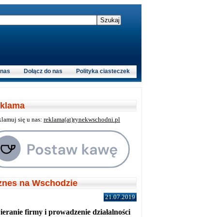
 nas
Dołącz do nas
Polityka ciasteczek
klama
klamuj się u nas:
reklama(at)rynekwschodni.pl
znes na Wschodzie
21.07.2019
eranie firmy i prowadzenie działalności