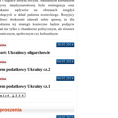
 i rządach Borysa Jelcyna. Naturalnym kierunkiem
sywy międzynarodowej była reintegracja oraz
yskanie wpływów na obszarach niegdyś
dzących w skład państwa sowieckiego. Rosyjscy
denci doskonale zdawali sobie sprawę, że dla
dzenia tej strategii konieczne będzie podjęcie
ań nie tylko o charakterze politycznym, ale również
omicznym, społecznym czy kulturalnym.
26.05.2014
aina
ort: Ukraińscy oligarchowie
04.05.2014
aina
tem podatkowy Ukrainy cz.2
04.05.2014
aina
tem podatkowy Ukrainy cz.1
na 1 z 4
1
2
3
4
proszenia
14.05.2023