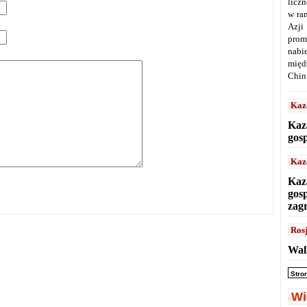
licz
w ra
Azji
prom
nabi
międ
Chin
Kaz
Kaz
gos
Kaz
Kaz
gos
zag
Ros
Wal
Stro
Wi