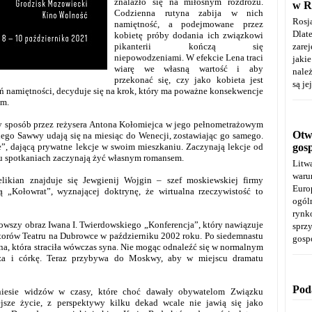
znalazło się na miłosnym rozdrożu.
w R
Codzienna rutyna zabija w nich
Rosj
namiętność, a podejmowane przez
Dla
kobietę próby dodania ich związkowi
pikanterii kończą się
zare
niepowodzeniami. W efekcie Lena traci
jaki
wiarę we własną wartość i aby
należ
przekonać się, czy jako kobieta jest
są je
eń namiętności, decyduje się na krok, który ma poważne konsekwencje
ym.
y sposób przez reżysera Antona Kołomiejca w jego pełnometrażowym
Otwa
iego Sawwy udają się na miesiąc do Wenecji, zostawiając go samego.
e”, dającą prywatne lekcje w swoim mieszkaniu. Zaczynają lekcje od
gos
ku spotkaniach zaczynają żyć własnym romansem.
Litw
warun
kian znajduje się Jewgienij Wojgin – szef moskiewskiej firmy
Euro
ą „Kołowrat”, wyznającej doktrynę, że wirtualna rzeczywistość to
ogól
rynk
wszy obraz Iwana I. Twierdowskiego „Konferencja”, który nawiązuje
spr
aktorów Teatru na Dubrowce w październiku 2002 roku. Po siedemnastu
gosp
na, która straciła wówczas syna. Nie mogąc odnaleźć się w normalnym
męża i córkę. Teraz przybywa do Moskwy, aby w miejscu dramatu
Pod
eniesie widzów w czasy, które choć dawały obywatelom Związku
ejsze życie, z perspektywy kilku dekad wcale nie jawią się jako