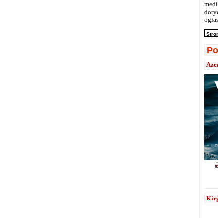
medi
doty
ogłas
Stro
Po
Aze
Kirg