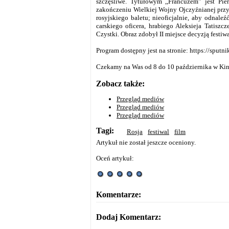
szczęśliwe. Tytułowym ,,Francuzem” jest Pie
zakończeniu Wielkiej Wojny Ojczyźnianej przyj
rosyjskiego baletu; nieoficjalnie, aby odnaleź
carskiego oficera, hrabiego Aleksieja Tatisz
Czystki. Obraz zdobył II miejsce decyzją festiw
Program dostępny jest na stronie: https://sputn
Czekamy na Was od 8 do 10 października w Kin
Zobacz także:
Przegląd mediów
Przegląd mediów
Przegląd mediów
Tagi:
Rosja
festiwal
film
Artykuł nie został jeszcze oceniony.
Oceń artykuł:
Komentarze:
Dodaj Komentarz: