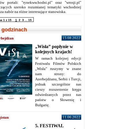
ów portali: "rynekwschodni.pl" oraz "wrosji.pl"
czących szeroko rozumianej tematyki wschodniej
za nabór na różne interesujące stanowiska.
na 1 z 15
1
2
3
...
15
 godzinach
15.08.2022
rbejdżan
„Wisła” popłynie w
kolejnych krajach!
W ramach kolejnej edycji
Festiwalu Filmów Polskich
„Wisła” ruszymy w znane
nam strony: do
Azerbejdżanu, Serbii i Turcji,
jednak szczególnie nas
cieszy rozszerzenie kręgu
odwiedzanych przez nas
państw o Słowenię i
Bułgarię.
11.06.2022
istan
5. FESTIWAL