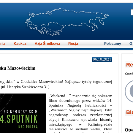
nia
Kaukaz
Azja Środkowa
Rosja
Polecamy
O
06.10.2021
Re
isku Mazowieckim
Zare
osyjskim” w Grodzisku Mazowieckim! Najlepsze tytuły tegorocznej
(ul. Henryka Sienkiewicza 31).
„Weekend…” rozpocznie się pokazem
filmu docenionego przez widzów 14.
Sputnika Nagrodą Publiczności –
„Wierność” Niginy Sajfułłajewej. Film
Bi
nagrodzony podczas zeszłorocznej
edycji Kinotawru opowiada historię
mieszkającego w Kaliningradzie
małżeństwa w średnim wieku, które
Otwi