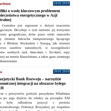
24.02.2019
achstan
flikt o wodę kluczowym problemem
pieczeństwa energetycznego w Azji
tralnej
 Centralna jest regionem o dużym znaczeniu
tegicznym. Decyduje o tym zarówno jej korzystne
żenie geograficzne, które przez wieki stanowiło
y element łańcucha transportowego łączącego
y z Bliskim Wschodem i Europą, jak również
ctwo zasobów naturalnych, w szczególności
bów wodnych rzek Amu-darii i Syr-darii, ropy
owej na terenie Kazachstanu, a także gazu ziemnego
rkmenistanie.
29.01.2019
ja
azjatycki Bank Rozwoju – narzędzie
omicznej integracji na obszarze byłego
RR
ym z priorytetów polityki prezydenta Władimira
na po jego dojściu do władzy na początku XXI
ku była odbudowa pozycji i prestiżu
zynarodowego Federacji Rosyjskiej po rozpadzie