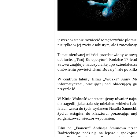
jeszcze w stanie rozniecić w mężczyźnie płomi
nie tylko w jej życiu osobistym, ale i zawodow
Temat nierównej miłości przedstawiony w now
debiucie: „Twój Korepetytor”. Rodzice 17-letn
Sawwa znajduje nauczycielkę „po czterdziestc
omówienia powieści „Pani Bovary”, ale po kil
W centrum fabuły filmu „Wróżka” Anny Meli
informatycznej, pracującej nad obiecującą gr
przyszłość.
W Kinie Wolność zaprezentujemy również najno
do tragedii, jaka stała się udziałem widzów i 
latach wraca do tych wydarzeń Natalia Samochi
życiu, wstąpiła do klasztoru, porzucając 
zorganizować wieczór wspomnień.
Film pt. „Francuz” Andrieja Smirnowa prz
Radzieckiego nadzieję na lepsze i spokojni