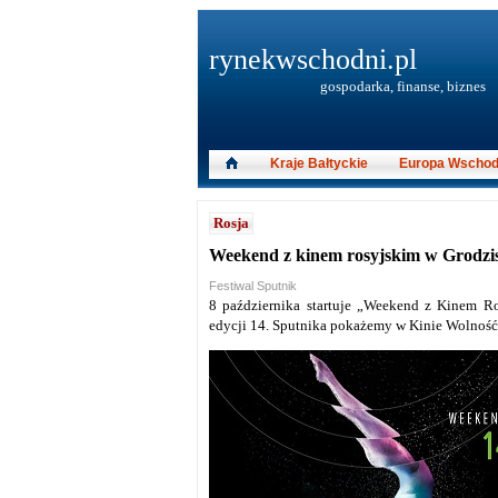
rynekwschodni.pl
gospodarka, finanse, biznes
Kraje Bałtyckie
Europa Wschod
Rosja
Weekend z kinem rosyjskim w Grodz
Festiwal Sputnik
8 października startuje „Weekend z Kinem R
edycji 14. Sputnika pokażemy w Kinie Wolność 