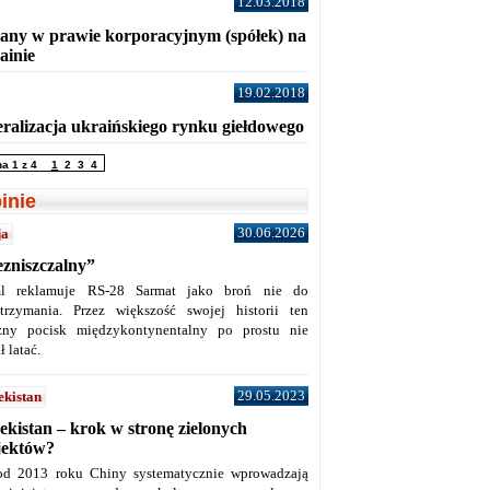
12.03.2018
any w prawie korporacyjnym (spółek) na
ainie
19.02.2018
eralizacja ukraińskiego rynku giełdowego
na 1 z 4
1
2
3
4
inie
30.06.2026
ja
ezniszczalny”
l reklamuje RS-28 Sarmat jako broń nie do
trzymania. Przez większość swojej historii ten
żny pocisk międzykontynentalny po prostu nie
ł latać.
29.05.2023
ekistan
ekistan – krok w stronę zielonych
jektów?
od 2013 roku Chiny systematycznie wprowadzają