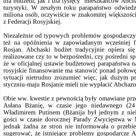
dla budżetu, jak i dla tysięcy mieszkańców Abcha
turystyki. W zeszłym roku parapaństwo odwied
miliona osób, oczywiście w znakomitej większośc
z Federacji Rosyjskiej.
Niezależnie od typowych problemów gospodarczyc
też na opóźnienia w zapowiadanym wcześniej f
Rosjan. Abchaski budżet tradycyjnie opiera się
realizowane czy to w bezpośredni, czy pośredni s
że w oficjalnej ustawie budżetowej parapaństwa n
rosyjskie finansowanie ma stanowić ponad połow
sytuacji nietrudno zrozumieć więc, jak dużym p
styczniu-maju Rosjanie mieli nie wypłacić Abchaz
Obie ww. kwestie z pewnością były omawiane prze
Asłana Bżanię, w czasie jego niedawnego (24
Władimirem Putinem (Bżanija był jednym z niel
gości w czasie dorocznej Parady Zwycięstwa w 
jednak żadna ze stron nie informowała o przebi
sugerować, że istniejące problemy gospodarcze A