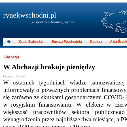
rynekwschodni.pl
gospodarka, finanse, biznes
Kraje Bałtyckie
Europa Wschodnia
Kaukaz
Azja Środ
Abchazja
W Abchazji brakuje pieniędzy
Mateusz Kubiak
W ostatnich tygodniach władze samozwańczej 
informowały o poważnych problemach finansowy
się zarówno ze skutkami gospodarczymi COVID-19
w rosyjskim finansowaniu. W efekcie w czerw
większość pracowników sektora publiczneg
wynagrodzenia przez najbliższe dwa miesiące, a 
się w 2020 r. przynajmniej o 10 proc..