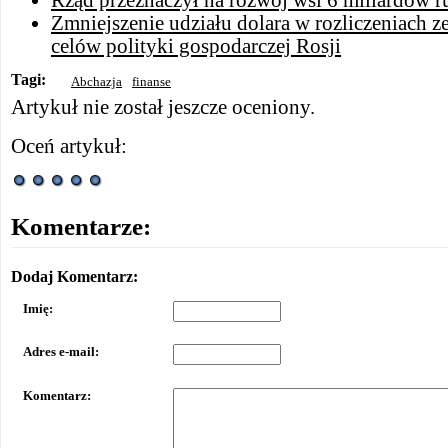
Rząd przeznaczył na rozwój wsi 6 miliardów r
Zmniejszenie udziału dolara w rozliczeniach 
celów polityki gospodarczej Rosji
Tagi:
Abchazja
finanse
Artykuł nie został jeszcze oceniony.
Oceń artykuł:
Komentarze:
Dodaj Komentarz:
Imię:
Adres e-mail:
Komentarz: