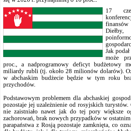
17 cze
konferen
finansów
Diełby
poinform
gospodarc
Jak podał
może pr
proc., a nadprogramowy deficyt budżetowy m
miliardy rubli (tj. około 28 milionów dolarów). O
w abchaskim budżecie będzie w tym roku br
przychodów.
Podstawowym problemem dla abchaskiej gospod
pozostaje jej uzależnienie od rosyjskich turystów
nie zaistniało nawet jak do tej pory większe
zachorowań, brak nowych przypadków w ostatnim t
parapaństwa z Rosją pozostaje zamknięta, co ozn