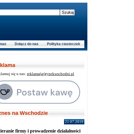
 nas
Dołącz do nas
Polityka ciasteczek
klama
klamuj się u nas:
reklama(at)rynekwschodni.pl
znes na Wschodzie
21.07.2019
eranie firmy i prowadzenie działalności