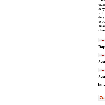
ZSRR
ofen
odz
wcho
decy
powo
dział
ekon
Ukr
Rap
Ukr
Sys
Ukr
Sys
Stro
Za