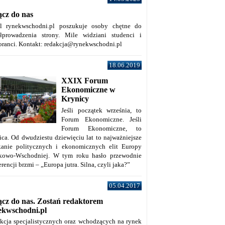
ącz do nas
al rynekwschodni.pl poszukuje osoby chętne do
łprowadzenia strony. Mile widziani studenci i
oranci. Kontakt: redakcja@rynekwschodni.pl
18.06.2019
XXIX Forum
Ekonomiczne w
Krynicy
Jeśli początek września, to
Forum Ekonomiczne. Jeśli
Forum Ekonomiczne, to
ica. Od dwudziestu dziewięciu lat to najważniejsze
kanie politycznych i ekonomicznych elit Europy
kowo-Wschodniej. W tym roku hasło przewodnie
rencji brzmi – „Europa jutra. Silna, czyli jaka?”
05.04.2017
ącz do nas. Zostań redaktorem
ekwschodni.pl
kcja specjalistycznych oraz wchodzących na rynek