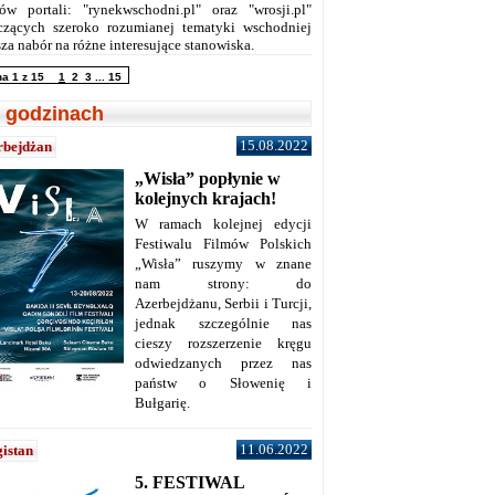
ów portali: "rynekwschodni.pl" oraz "wrosji.pl"
czących szeroko rozumianej tematyki wschodniej
za nabór na różne interesujące stanowiska.
na 1 z 15
1
2
3
...
15
 godzinach
15.08.2022
rbejdżan
„Wisła” popłynie w
kolejnych krajach!
W ramach kolejnej edycji
Festiwalu Filmów Polskich
„Wisła” ruszymy w znane
nam strony: do
Azerbejdżanu, Serbii i Turcji,
jednak szczególnie nas
cieszy rozszerzenie kręgu
odwiedzanych przez nas
państw o Słowenię i
Bułgarię.
11.06.2022
istan
5. FESTIWAL