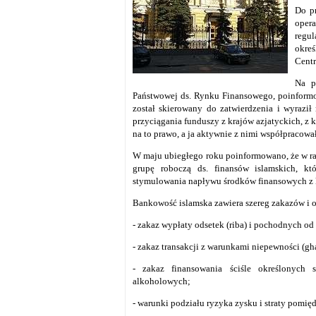
Do pr
opera
regu
okre
Centr
Na p
Państwowej ds. Rynku Finansowego, poinformow
został skierowany do zatwierdzenia i wyraził 
przyciągania funduszy z krajów azjatyckich, z k
na to prawo, a ja aktywnie z nimi współpracowa
W maju ubiegłego roku poinformowano, że w 
grupę roboczą ds. finansów islamskich, 
stymulowania napływu środków finansowych z k
Bankowość islamska zawiera szereg zakazów i o
- zakaz wypłaty odsetek (riba) i pochodnych od
- zakaz transakcji z warunkami niepewności (gha
- zakaz finansowania ściśle określonych 
alkoholowych;
- warunki podziału ryzyka zysku i straty pomięd