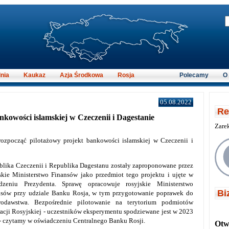
nia
Kaukaz
Azja Środkowa
Rosja
Polecamy
O
05.08.2022
Re
nkowości islamskiej w Czeczenii i Dagestanie
Zare
ozpocząć pilotażowy projekt bankowości islamskiej w Czeczenii i
lika Czeczenii i Republika Dagestanu zostały zaproponowane przez
skie Ministerstwo Finansów jako przedmiot tego projektu i ujęte w
ądzeniu Prezydenta. Sprawę opracowuje rosyjskie Ministerstwo
Bi
nsów przy udziale Banku Rosja, w tym przygotowanie poprawek do
wodawstwa. Bezpośrednie pilotowanie na terytorium podmiotów
acji Rosyjskiej - uczestników eksperymentu spodziewane jest w 2023
- czytamy w oświadczeniu Centralnego Banku Rosji.
Otwi