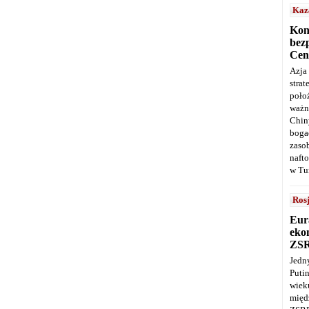
Kaz
Kon
bez
Cen
Azja
stra
poło
ważn
Chin
boga
zaso
naft
w Tu
Ros
Eur
ekon
ZS
Jedn
Puti
wie
międ