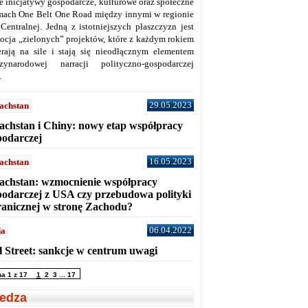
ne inicjatywy gospodarcze, kulturowe oraz społeczne
mach One Belt One Road między innymi w regionie
 Centralnej. Jedną z istotniejszych płaszczyzn jest
ocja „zielonych” projektów, które z każdym rokiem
erają na sile i stają się nieodłącznym elementem
zynarodowej narracji polityczno-gospodarczej
.
29.05.2023
achstan
achstan i Chiny: nowy etap współpracy
podarczej
16.05.2023
achstan
achstan: wzmocnienie współpracy
podarczej z USA czy przebudowa polityki
ranicznej w stronę Zachodu?
06.04.2022
ja
l Street: sankcje w centrum uwagi
na 1 z 17
1
2
3
...
17
edza