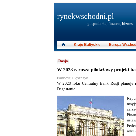
rynekwschodni.pl
gospodarka, finanse, biznes
Kraje Bałtyckie
Europa Wschod
Rosja
W 2023 r. rusza pilotażowy projekt ba
Bartłomiej Cięszczyk
W 2023 roku Centralny Bank Rosji planuje r
Dagestanie.
Repub
rosyj
zarz
Fina
usta
Feder
roku 