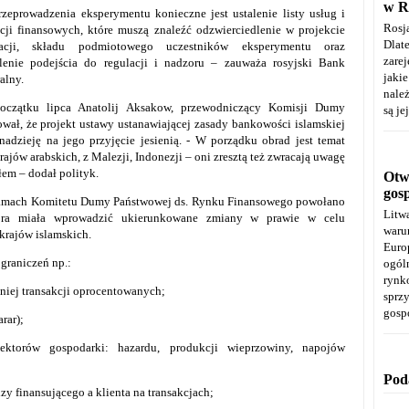
w R
zeprowadzenia eksperymentu konieczne jest ustalenie listy usług i
Rosj
cji finansowych, które muszą znaleźć odzwierciedlenie w projekcie
Dla
lacji, składu podmiotowego uczestników eksperymentu oraz
zare
ślenie podejścia do regulacji i nadzoru – zauważa rosyjski Bank
jaki
alny.
należ
oczątku lipca Anatolij Aksakow, przewodniczący Komisji Dumy
są je
ał, że projekt ustawy ustanawiającej zasady bankowości islamskiej
nadzieję na jego przyjęcie jesienią. - W porządku obrad jest temat
rajów arabskich, z Malezji, Indonezji – oni zresztą też zwracają uwagę
łem – dodał polityk.
Otwa
gos
ramach Komitetu Dumy Państwowej ds. Rynku Finansowego powołano
Litw
która miała wprowadzić ukierunkowane zmiany w prawie w celu
warun
rajów islamskich.
Euro
graniczeń np.:
ogól
rynk
 niej transakcji oprocentowanych;
spr
gosp
rar);
sektorów gospodarki: hazardu, produkcji wieprzowiny, napojów
Pod
zy finansującego a klienta na transakcjach;