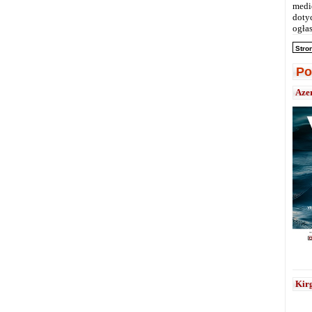
medi
doty
ogłas
Stro
Po
Aze
Kirg