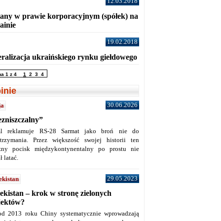
12.03.2018
any w prawie korporacyjnym (spółek) na
ainie
19.02.2018
eralizacja ukraińskiego rynku giełdowego
na 1 z 4
1
2
3
4
inie
30.06.2026
ja
ezniszczalny”
l reklamuje RS-28 Sarmat jako broń nie do
trzymania. Przez większość swojej historii ten
żny pocisk międzykontynentalny po prostu nie
ł latać.
29.05.2023
ekistan
ekistan – krok w stronę zielonych
jektów?
od 2013 roku Chiny systematycznie wprowadzają