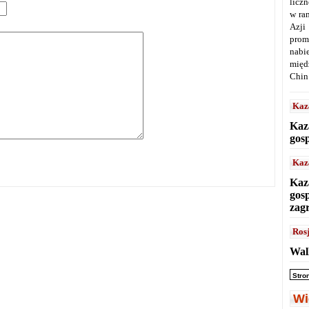
licz
w ra
Azji
prom
nabi
międ
Chin
Kaz
Kaz
gos
Kaz
Kaz
gos
zag
Ros
Wal
Stro
Wi