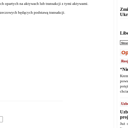
ch opartych na aktywach lub transakcji z tymi aktywami.
Zmi
rzeczowych będących podstawą transakcji.
Ukr
Lib
Stro
Op
Ros
“Ni
Krem
pows
potę
chcia
Uzb
Uzb
pro
Już 