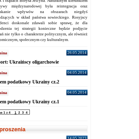
 i rządach Borysa Jelcyna. Naturalnym kierunkiem
sywy międzynarodowej była reintegracja oraz
yskanie wpływów na obszarach niegdyś
dzących w skład państwa sowieckiego. Rosyjscy
denci doskonale zdawali sobie sprawę, że dla
dzenia tej strategii konieczne będzie podjęcie
ań nie tylko o charakterze politycznym, ale również
omicznym, społecznym czy kulturalnym.
26.05.2014
aina
ort: Ukraińscy oligarchowie
04.05.2014
aina
tem podatkowy Ukrainy cz.2
04.05.2014
aina
tem podatkowy Ukrainy cz.1
na 1 z 4
1
2
3
4
proszenia
14.05.2023