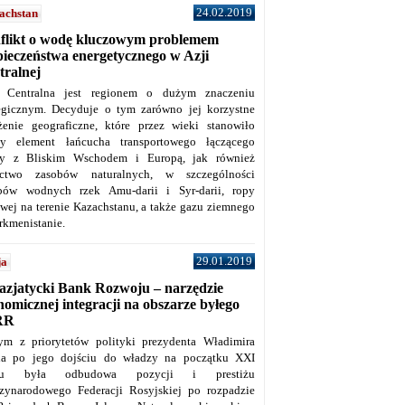
24.02.2019
achstan
flikt o wodę kluczowym problemem
pieczeństwa energetycznego w Azji
tralnej
 Centralna jest regionem o dużym znaczeniu
tegicznym. Decyduje o tym zarówno jej korzystne
żenie geograficzne, które przez wieki stanowiło
y element łańcucha transportowego łączącego
y z Bliskim Wschodem i Europą, jak również
ctwo zasobów naturalnych, w szczególności
bów wodnych rzek Amu-darii i Syr-darii, ropy
owej na terenie Kazachstanu, a także gazu ziemnego
rkmenistanie.
29.01.2019
ja
azjatycki Bank Rozwoju – narzędzie
omicznej integracji na obszarze byłego
RR
ym z priorytetów polityki prezydenta Władimira
na po jego dojściu do władzy na początku XXI
ku była odbudowa pozycji i prestiżu
zynarodowego Federacji Rosyjskiej po rozpadzie