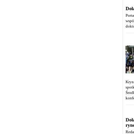
Doł
Port
wspó
dokt
Kryn
spot
Środ
konfe
Doł
ryn
Reda