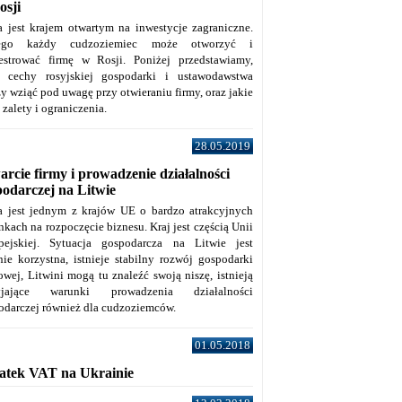
osji
a jest krajem otwartym na inwestycje zagraniczne.
tego każdy cudzoziemiec może otworzyć i
jestrować firmę w Rosji. Poniżej przedstawiamy,
e cechy rosyjskiej gospodarki i ustawodawstwa
y wziąć pod uwagę przy otwieraniu firmy, oraz jakie
j zalety i ograniczenia.
28.05.2019
rcie firmy i prowadzenie działalności
podarczej na Litwie
a jest jednym z krajów UE o bardzo atrakcyjnych
kach na rozpoczęcie biznesu. Kraj jest częścią Unii
pejskiej. Sytuacja gospodarcza na Litwie jest
nie korzystna, istnieje stabilny rozwój gospodarki
owej, Litwini mogą tu znaleźć swoją niszę, istnieją
zyjające warunki prowadzenia działalności
odarczej również dla cudzoziemców.
01.05.2018
atek VAT na Ukrainie