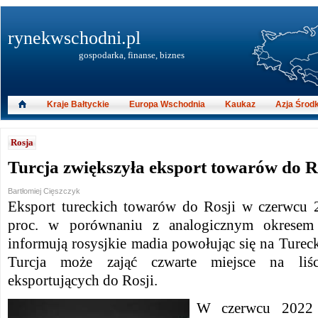
rynekwschodni.pl
gospodarka, finanse, biznes
Kraje Bałtyckie
Europa Wschodnia
Kaukaz
Azja Środ
Rosja
Turcja zwiększyła eksport towarów do Ro
Bartłomiej Cięszczyk
Eksport tureckich towarów do Rosji w czerwcu 
proc. w porównaniu z analogicznym okresem
informują rosysjkie madia powołując się na Turecki
Turcja może zająć czwarte miejsce na liś
eksportujących do Rosji.
W czerwcu 2022 r