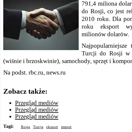
791,4 miliona dola
do Rosji, co jest 
2010 roku. Dla po
roku eksport wy
milionów dolarów.
Najpopularniejsze
Turcji do Rosji w
(wiśnie i brzoskwinie), samochody, sprzęt i kompo
Na podst. rbc.ru, news.ru
Zobacz także:
Przegląd mediów
Przegląd mediów
Przegląd mediów
Tagi:
Rosja
Turcja
eksport
import