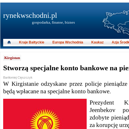
rynekwschodni.pl
gospodarka, finanse, biznes
Kraje Bałtyckie
Europa Wschodnia
Kaukaz
Azja Środ
Kirgistan
Stworzą specjalne konto bankowe na pie
Bartłomiej Cięszczyk
W Kirgistanie odzyskane przez policje pieniądze
będą wpłacane na specjalne konto bankowe.
Prezydent Ki
Jeenbekov po
zdobyte pienią
za korupcję ur