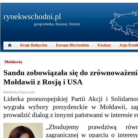
rynekwschodni.pl
gospodarka, finanse, biznes
Kraje Bałtyckie
Europa Wschodnia
Kaukaz
Azja Środ
Mołdawia
Sandu zobowiązała się do zrównoważen
Mołdawii z Rosją i USA
Bartłomiej Cięszczyk
Liderka proeuropejskiej Partii Akcji i Solidarn
wygrała wybory prezydenckie w Mołdawii, zapow
prowadzić dialog z innymi państwami w interesie 
„Zbudujemy prawdziwą rów
zagranicznej w oparciu o intere