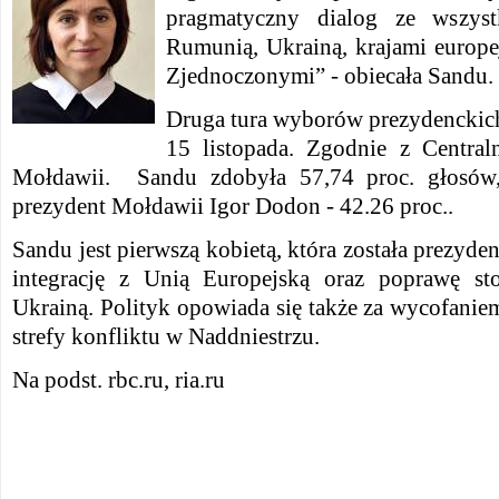
pragmatyczny dialog ze wszys
Rumunią, Ukrainą, krajami europe
Zjednoczonymi” - obiecała Sandu.
Druga tura wyborów prezydenckich
15 listopada. Zgodnie z Central
Mołdawii. Sandu zdobyła 57,74 proc. głosów
prezydent Mołdawii Igor Dodon - 42.26 proc..
Sandu jest pierwszą kobietą, która została prezyd
integrację z Unią Europejską oraz poprawę s
Ukrainą. Polityk opowiada się także za wycofanie
strefy konfliktu w Naddniestrzu.
Na podst. rbc.ru, ria.ru