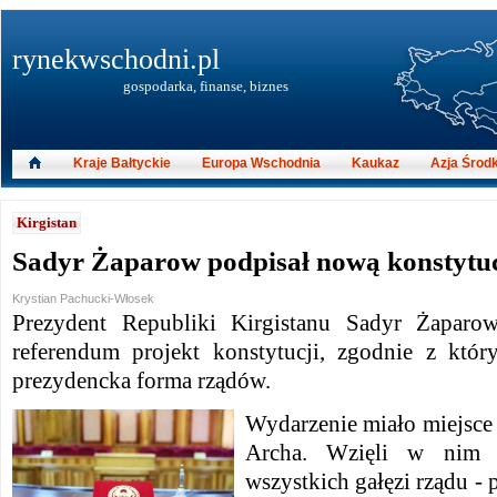
rynekwschodni.pl
gospodarka, finanse, biznes
Kraje Bałtyckie
Europa Wschodnia
Kaukaz
Azja Środ
Kirgistan
Sadyr Żaparow podpisał nową konstytuc
Krystian Pachucki-Włosek
Prezydent Republiki Kirgistanu Sadyr Żaparo
referendum projekt konstytucji, zgodnie z któ
prezydencka forma rządów.
Wydarzenie miało miejsce 
Archa.
Wzięli w nim ud
wszystkich gałęzi rządu -