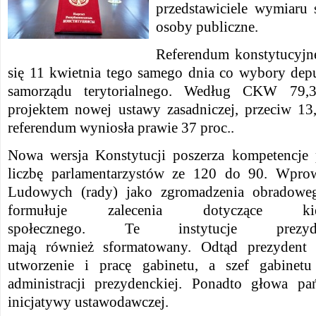
przedstawiciele wymiaru 
osoby publiczne.
Referendum konstytucyjn
się 11 kwietnia tego samego dnia co wybory de
samorządu terytorialnego.
Według CKW 79,3 
projektem nowej ustawy zasadniczej, przeciw 13
referendum wyniosła prawie 37 proc..
Nowa wersja Konstytucji poszerza kompetencje 
liczbę parlamentarzystów ze 120 do 90. Wprow
Ludowych (rady) jako zgromadzenia obradoweg
formułuje zalecenia dotyczące ki
społecznego.
Te
instytucje pre
mają
również
sformatowany.
Odtąd prezydent 
utworzenie i pracę gabinetu, a szef gabinetu
administracji prezydenckiej.
Ponadto głowa pa
inicjatywy ustawodawczej.