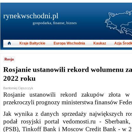
rynekwschodni.pl
gospodarka, finanse, biznes
Kraje Bałtyckie
Europa Wschodnia
Kaukaz
Azja Środ
Rosja
Rosjanie ustanowili rekord wolumenu z
2022 roku
Bartłomiej Cięszczyk
Rosjanie ustanowili rekord zakupów złota 
przekroczyli prognozy ministerstwa finansów Feder
Jak wynika z danych sprzedaży największych ro
podał rosyjski portal vedomosti.ru - Sberban
(PSB), Tinkoff Bank i Moscow Credit Bank - w 2