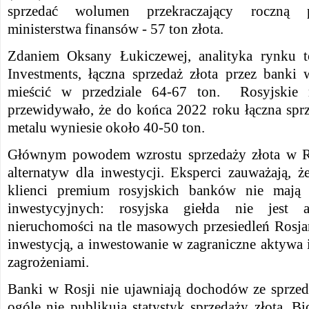
sprzedać wolumen przekraczający roczną p
ministerstwa finansów - 57 ton złota.
Zdaniem Oksany Łukiczewej, analityka rynku 
Investments, łączna sprzedaż złota przez bank
mieścić w przedziale 64-67 ton. Rosyjskie m
przewidywało, że do końca 2022 roku łączna sprz
metalu wyniesie około 40-50 ton.
Głównym powodem wzrostu sprzedaży złota w Ros
alternatyw dla inwestycji. Eksperci zauważają, ż
klienci premium rosyjskich banków nie mają 
inwestycyjnych: rosyjska giełda nie jest a
nieruchomości na tle masowych przesiedleń Rosjan
inwestycją, a inwestowanie w zagraniczne aktywa i
zagrożeniami.
Banki w Rosji nie ujawniają dochodów ze sprzeda
ogóle nie publikują statystyk sprzedaży złota. 