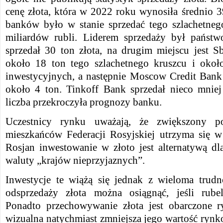
cenę złota, która w 2022 roku wynosiła średnio 3
banków było w stanie sprzedać tego szlachetne
miliardów rubli. Liderem sprzedaży był pańs
sprzedał 30 ton złota, na drugim miejscu jest S
około 18 ton tego szlachetnego kruszcu i okoł
inwestycyjnych, a następnie Moscow Credit Bank 
około 4 ton. Tinkoff Bank sprzedał nieco mniej 
liczba przekroczyła prognozy banku.
Uczestnicy rynku uważają, że zwiększony p
mieszkańców Federacji Rosyjskiej utrzyma się 
Rosjan inwestowanie w złoto jest alternatywą d
waluty „krajów nieprzyjaznych”.
Inwestycje te wiążą się jednak z wieloma trudn
odsprzedaży złota można osiągnąć, jeśli rube
Ponadto przechowywanie złota jest obarczone 
wizualna natychmiast zmniejsza jego wartość ryn