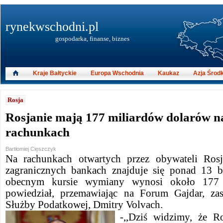
rynekwschodni.pl
gospodarka, finanse, biznes
Kraje Bałtyckie
Europa Wschodnia
Kaukaz
Azja Środ
Rosja
Rosjanie mają 177 miliardów dolarów n
rachunkach
Bartłomiej Cięszczyk
Na rachunkach otwartych przez obywateli Rosj
zagranicznych bankach znajduje się ponad 13 b
obecnym kursie wymiany wynosi około 177 
powiedział, przemawiając na Forum Gajdar, zas
Służby Podatkowej, Dmitry Volvach.
-
,,Dziś widzimy, że R