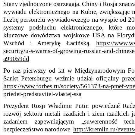
Stany zjednoczone ostrzegają. Chiny i Rosja znaczą
wywiadu elektronicznego na Kubie, zwiększając m
liczbę personelu wywiadowczego na wyspie od 20
systemy podsłuchu elektronicznego, które 
kluczowe dowództwa wojskowe USA na Florydzi
Wschód i Amerykę Łacińską.
https://www.ws
security/u-s-warns-of-growing-russian-and-chinese
a99059dd
Po raz pierwszy od lat w Międzynarodowym 
Sankt Petersburgu weźmie udział oficjalny prze
https://www.forbes.ru/society/561373-na-pmef-vpe
priedet-predstavitel-vlastej-ssa
Prezydent Rosji Władimir Putin powiedział Radzi
rozwój sektora metali rzadkich i ziem rzadkich 
zadaniem zapewniającym „suwerenność tech
bezpieczeństwo narodowe.
http://kremlin.ru/event