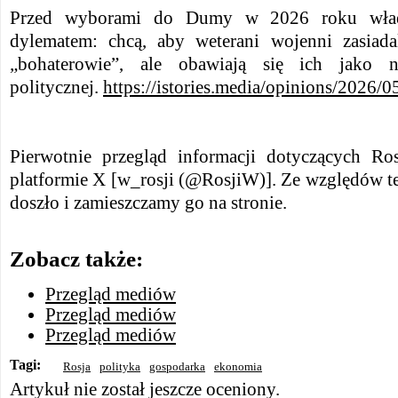
Przed wyborami do Dumy w 2026 roku władz
dylematem: chcą, aby weterani wojenni zasiada
„bohaterowie”, ale obawiają się ich jako ni
politycznej.
https://istories.media/opinions/2026/
Pierwotnie przegląd informacji dotyczących Ro
platformie X [w_rosji (@RosjiW)]. Ze względów t
doszło i zamieszczamy go na stronie.
Zobacz także:
Przegląd mediów
Przegląd mediów
Przegląd mediów
Tagi:
Rosja
polityka
gospodarka
ekonomia
Artykuł nie został jeszcze oceniony.