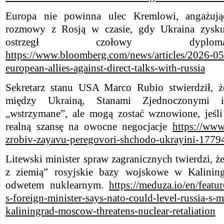
Europa nie powinna ulec Kremlowi, angażują
rozmowy z Rosją w czasie, gdy Ukraina zysku
ostrzegł czołowy dyplom
https://www.bloomberg.com/news/articles/2026-05
european-allies-against-direct-talks-with-russia
Sekretarz stanu USA Marco Rubio stwierdził, ż
między Ukrainą, Stanami Zjednoczonymi 
„wstrzymane”, ale mogą zostać wznowione, jeśl
realną szansę na owocne negocjacje
https://www
zrobiv-zayavu-peregovori-shchodo-ukrayini-1779
Litewski minister spraw zagranicznych twierdzi,
z ziemią” rosyjskie bazy wojskowe w Kalinin
odwetem nuklearnym.
https://meduza.io/en/featu
s-foreign-minister-says-nato-could-level-russia-s-mi
kaliningrad-moscow-threatens-nuclear-retaliation