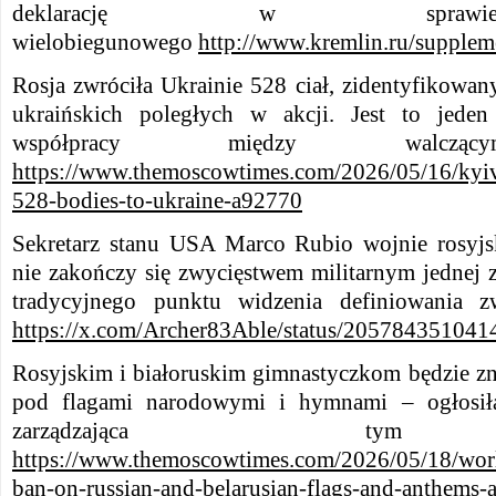
deklarację w sprawi
wielobiegunowego
http://www.kremlin.ru/supple
​​Rosja zwróciła Ukrainie 528 ciał, zidentyfikowan
ukraińskich poległych w akcji. Jest to jede
współpracy między walczący
https://www.themoscowtimes.com/2026/05/16/kyiv-
528-bodies-to-ukraine-a92770
Sekretarz stanu USA Marco Rubio wojnie rosyjs
nie zakończy się zwycięstwem militarnym jednej z
tradycyjnego punktu widzenia definiowania zw
https://x.com/Archer83Able/status/20578435104
Rosyjskim i białoruskim gimnastyczkom będzie 
pod flagami narodowymi i hymnami – ogłosiła
zarządzająca tym 
https://www.themoscowtimes.com/2026/05/18/world
ban-on-russian-and-belarusian-flags-and-anthems