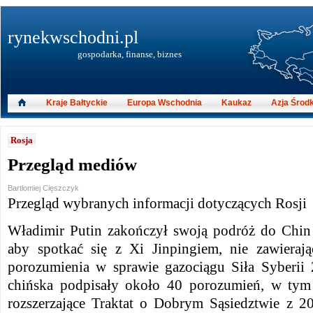
rynekwschodni.pl
gospodarka, finanse, biznes
Kraje Bałtyckie
Europa Wschodnia
Kaukaz
Azja Środ
Rosja
Przegląd mediów
Bartłomiej Cięszczyk
Przegląd wybranych informacji dotyczących Rosji
Władimir Putin zakończył swoją podróż do Chin
aby spotkać się z Xi Jinpingiem, nie zawieraj
porozumienia w sprawie gazociągu Siła Syberii 2
chińska podpisały około 40 porozumień, w tym
rozszerzające Traktat o Dobrym Sąsiedztwie z 2