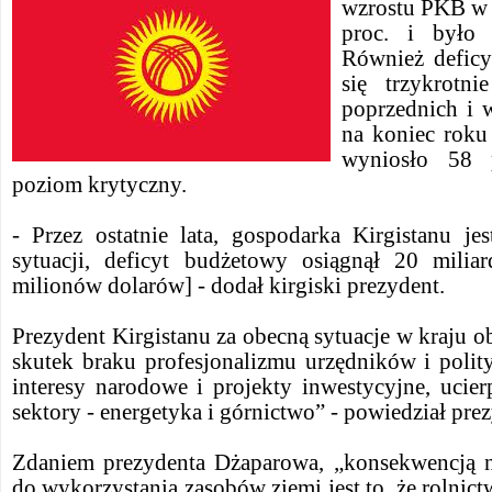
wzrostu PKB w 
proc. i było 
Również deficy
się trzykrotn
poprzednich i 
na koniec roku
wyniosło 58 
poziom krytyczny.
- Przez ostatnie lata, gospodarka Kirgistanu je
sytuacji, deficyt budżetowy osiągnął 20 mil
milionów dolarów] - dodał kirgiski prezydent.
Prezydent Kirgistanu za obecną sytuacje w kraju 
skutek braku profesjonalizmu urzędników i polit
interesy narodowe i projekty inwestycyjne, ucierp
sektory - energetyka i górnictwo” - powiedział pre
Zdaniem prezydenta Dżaparowa, „konsekwencją n
do wykorzystania zasobów ziemi jest to, że rolnict