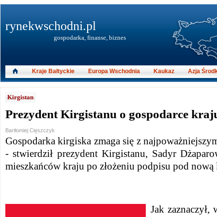
rynekwschodni.pl
gospodarka, finanse, biznes
Kraje Bałtyckie
Europa Wschodnia
Kaukaz
Azja Środ
Kirgistan
Prezydent Kirgistanu o gospodarce kraj
Bartłomiej Cięszczyk
Gospodarka kirgiska zmaga się z najpoważniejszym
- stwierdził prezydent Kirgistanu, Sadyr Dżapa
mieszkańców kraju po złożeniu podpisu pod nową 
Jak zaznaczył,