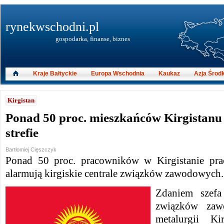
rynekwschodni.pl
gospodarka, finanse, biznes
Kraje Bałtyckie
Europa Wschodnia
Kaukaz
Azja Środ
Kirgistan
Ponad 50 proc. mieszkańców Kirgistanu 
strefie
Bartłomiej Cięszczyk
Ponad 50 proc. pracowników w Kirgistanie prac
alarmują kirgiskie centrale związków zawodowych.
Zdaniem szefa
związków zaw
metalurgii Ki