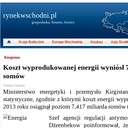
rynekwschodni.pl
gospodarka, finanse, biznes
Kraje Bałtyckie
Europa Wschodnia
Kaukaz
Azja Środ
Kirgistan
Koszt wyprodukowanej energii wyniósł 7
somów
Tomasz Kawka
Ministerstwo energetyki i przemysłu Kirgist
statystyczne, zgodnie z którymi koszt energii w
2013 roku osiągnął poziom 7,417 miliarda somów 
Szef agencji regulacji anty
Dżeenbekow poinformował, że