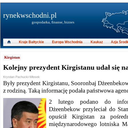
rynekwschodni.pl
gospodarka, finanse, biznes
Kraje Bałtyckie
Europa Wschodnia
Kaukaz
Azja Środ
Kirgistan
Kolejny prezydent Kirgistanu udał się n
Krystian Pachucki-Włosek
Były prezydent Kirgistanu, Sooronbaj Dżeenbekow
z rodziną. Taką informację podała państwowa agen
2 lutego podano do infor
Dżeenbekow przyleciał do Sta
opuścił Kirgistan za pośred
międzynarodowego lotniska M