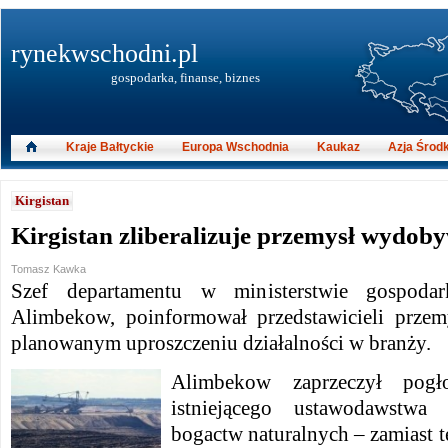
rynekwschodni.pl
gospodarka, finanse, biznes
Kraje Bałtyckie
Europa Wschodnia
Kaukaz
Azja Środ
Kirgistan
Kirgistan zliberalizuje przemysł wydob
Tomasz Kawka
Szef departamentu w ministerstwie gospodar
Alimbekow, poinformował przedstawicieli prz
planowanym uproszczeniu działalności w branży.
Alimbekow zaprzeczył pogł
istniejącego ustawodawstwa
bogactw naturalnych – zamiast t