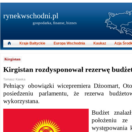
rynekwschodni.pl
gospodarka, finanse, biznes
Kraje Bałtyckie
Europa Wschodnia
Kaukaz
Azja Środ
Kirgistan
Kirgistan rozdysponował rezerwę budże
Tomasz Kawka
Pełniący obowiązki wicepremiera Dżoomart, Ot
posiedzeniu parlamentu, że rezerwa budżetow
wykorzystana.
Budżet znala
położeniu ze
występowania k