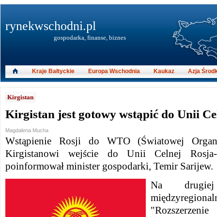
rynekwschodni.pl
gospodarka, finanse, biznes
Kraje Bałtyckie
Europa Wschodnia
Kaukaz
Azja Środ
Kirgistan
Kirgistan jest gotowy wstąpić do Unii Ce
Magdalena Mucha
Wstąpienie Rosji do WTO (Światowej Organi
Kirgistanowi wejście do Unii Celnej Rosja-B
poinformował minister gospodarki, Temir Sarijew.
Na drugiej k
międzyregio
"Rozszerzeni