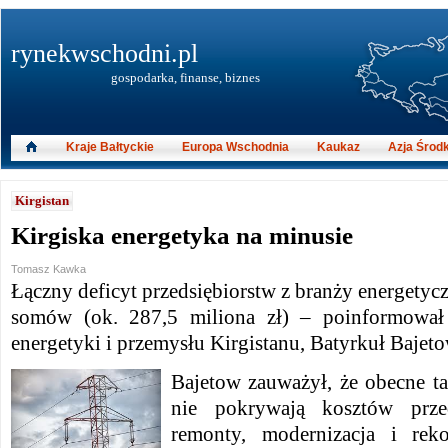
rynekwschodni.pl
gospodarka, finanse, biznes
Kraje Bałtyckie
Europa Wschodnia
Kaukaz
Azja Środ
Kirgistan
Kirgiska energetyka na minusie
Tomasz Kawka
Łączny deficyt przedsiębiorstw z branży energetycz
somów (ok. 287,5 miliona zł) – poinformował s
energetyki i przemysłu Kirgistanu, Batyrkuł Bajeto
Bajetow zauważył, że obecne ta
nie pokrywają kosztów przed
remonty, modernizacja i reko