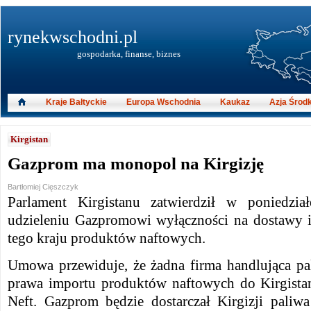
rynekwschodni.pl
gospodarka, finanse, biznes
Kraje Bałtyckie
Europa Wschodnia
Kaukaz
Azja Środ
Kirgistan
Gazprom ma monopol na Kirgizję
Bartłomiej Cięszczyk
Parlament Kirgistanu zatwierdził w poniedzi
udzieleniu Gazpromowi wyłączności na dostawy i 
tego kraju produktów naftowych.
Umowa przewiduje, że żadna firma handlująca pa
prawa importu produktów naftowych do Kirgist
Neft. Gazprom będzie dostarczał Kirgizji paliw