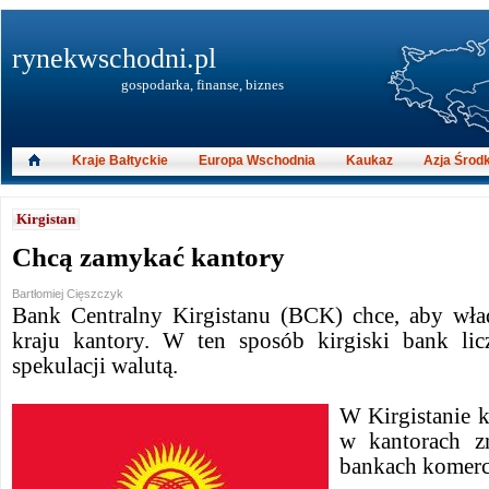
rynekwschodni.pl
gospodarka, finanse, biznes
Kraje Bałtyckie
Europa Wschodnia
Kaukaz
Azja Środ
Kirgistan
Chcą zamykać kantory
Bartłomiej Cięszczyk
Bank Centralny Kirgistanu (BCK) chce, aby wł
kraju kantory. W ten sposób kirgiski bank li
spekulacji walutą.
W Kirgistanie 
w kantorach z
bankach komerc