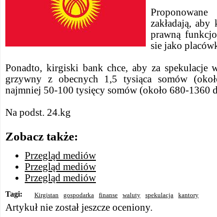
Proponowane
zakładają, aby
prawną funkcjo
sie jako placówk
Ponadto, kirgiski bank chce, aby za spekulacje 
grzywny z obecnych 1,5 tysiąca somów (oko
najmniej 50-100 tysięcy somów (około 680-1360 d
Na podst. 24.kg
Zobacz także:
Przegląd mediów
Przegląd mediów
Przegląd mediów
Tagi:
Kirgistan
gospodarka
finanse
waluty
spekulacja
kantory
Artykuł nie został jeszcze oceniony.