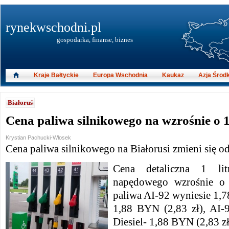
rynekwschodni.pl
gospodarka, finanse, biznes
Kraje Bałtyckie
Europa Wschodnia
Kaukaz
Azja Środ
Białoruś
Cena paliwa silnikowego na wzrośnie o 1
Krystian Pachucki-Włosek
Cena paliwa silnikowego na Białorusi zmieni się o
Cena detaliczna 1 li
napędowego wzrośnie o 
paliwa AI-92 wyniesie 1,7
1,88 BYN (2,83 zł), AI-
Diesiel- 1,88 BYN (2,83 zł