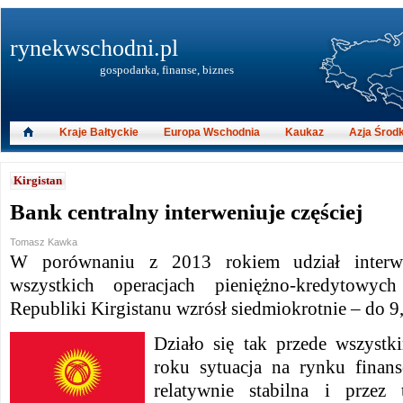
rynekwschodni.pl
gospodarka, finanse, biznes
Kraje Bałtyckie
Europa Wschodnia
Kaukaz
Azja Środ
Kirgistan
Bank centralny interweniuje częściej
Tomasz Kawka
W porównaniu z 2013 rokiem udział interw
wszystkich operacjach pieniężno-kredytowy
Republiki Kirgistanu wzrósł siedmiokrotnie – do 9,
Działo się tak przede wszyst
roku sytuacja na rynku finan
relatywnie stabilna i przez