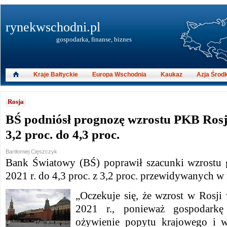
rynekwschodni.pl
gospodarka, finanse, biznes
Kraje Bałtyckie
Europa Wschodnia
Kaukaz
Azja Środ
Rosja
BŚ podniósł prognozę wzrostu PKB Rosj
3,2 proc. do 4,3 proc.
Bartłomiej Cięszczyk
Bank Światowy (BŚ) poprawił szacunki wzrostu 
2021 r. do 4,3 proc. z 3,2 proc. przewidywanych w
„Oczekuje się, że wzrost w Rosji
2021 r., ponieważ gospodarkę 
ożywienie popytu krajowego i w