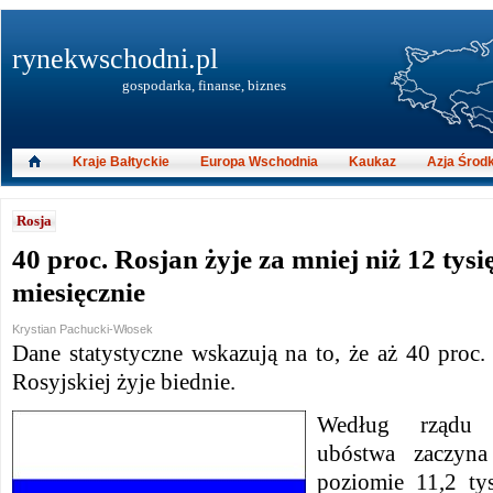
rynekwschodni.pl
gospodarka, finanse, biznes
Kraje Bałtyckie
Europa Wschodnia
Kaukaz
Azja Środ
Rosja
40 proc. Rosjan żyje za mniej niż 12 tysi
miesięcznie
Krystian Pachucki-Włosek
Dane statystyczne wskazują na to, że aż 40 proc
Rosyjskiej żyje biednie.
Według rządu 
ubóstwa zaczyn
poziomie 11,2 tys