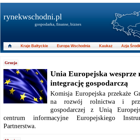
rynekwschodni.pl
gospodarka, finanse, biznes
Kraje Bałtyckie
Europa Wschodnia
Kaukaz
Azja Środ
Gruzja
Unia Europejska wesprze r
integrację gospodarczą
Komisja Europejska przekaże G
na rozwój rolnictwa i przys
gospodarczej z Unią Europej
centrum informacyjne Europejskiego Instr
Partnerstwa.