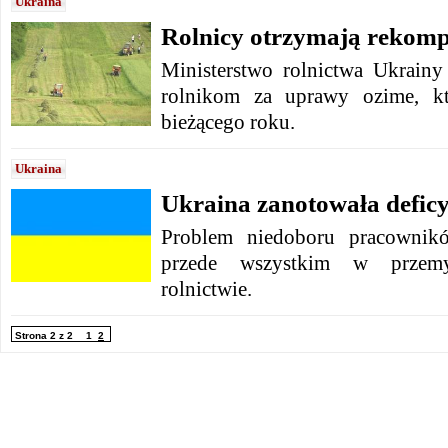
Ukraina
Rolnicy otrzymają rekom
Ministerstwo rolnictwa Ukrain
rolnikom za uprawy ozime, kt
bieżącego roku.
Ukraina
Ukraina zanotowała deficy
Problem niedoboru pracownik
przede wszystkim w przemy
rolnictwie.
Strona 2 z 2
1
2