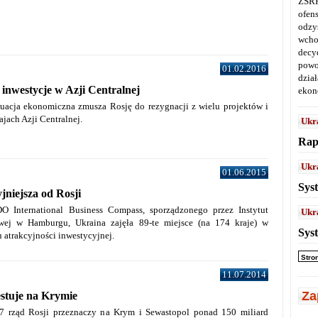
ZSRR
ofen
odz
wcho
decy
powo
01.02.2016
dział
 inwestycje w Azji Centralnej
ekon
ytuacja ekonomiczna zmusza Rosję do rezygnacji z wielu projektów i
jach Azji Centralnej.
Ukr
Rap
Ukr
01.06.2015
Sys
jniejsza od Rosji
O International Business Compass, sporządzonego przez Instytut
Ukr
wej w Hamburgu, Ukraina zajęła 89-te miejsce (na 174 kraje) w
Sys
 atrakcyjności inwestycyjnej.
Stro
11.07.2014
Za
stuje na Krymie
7 rząd Rosji przeznaczy na Krym i Sewastopol ponad 150 miliard