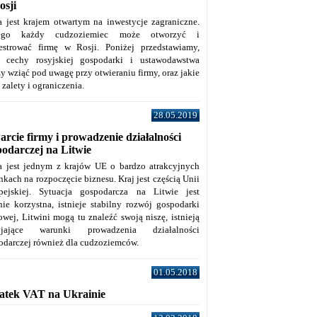
osji
a jest krajem otwartym na inwestycje zagraniczne.
tego każdy cudzoziemiec może otworzyć i
jestrować firmę w Rosji. Poniżej przedstawiamy,
e cechy rosyjskiej gospodarki i ustawodawstwa
y wziąć pod uwagę przy otwieraniu firmy, oraz jakie
j zalety i ograniczenia.
28.05.2019
rcie firmy i prowadzenie działalności
podarczej na Litwie
a jest jednym z krajów UE o bardzo atrakcyjnych
kach na rozpoczęcie biznesu. Kraj jest częścią Unii
pejskiej. Sytuacja gospodarcza na Litwie jest
nie korzystna, istnieje stabilny rozwój gospodarki
owej, Litwini mogą tu znaleźć swoją niszę, istnieją
zyjające warunki prowadzenia działalności
odarczej również dla cudzoziemców.
01.05.2018
atek VAT na Ukrainie