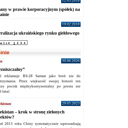
12.03.2018
any w prawie korporacyjnym (spółek) na
ainie
19.02.2018
eralizacja ukraińskiego rynku giełdowego
na 1 z 4
1
2
3
4
inie
30.06.2026
ja
ezniszczalny”
l reklamuje RS-28 Sarmat jako broń nie do
trzymania. Przez większość swojej historii ten
żny pocisk międzykontynentalny po prostu nie
ł latać.
29.05.2023
ekistan
ekistan – krok w stronę zielonych
jektów?
od 2013 roku Chiny systematycznie wprowadzają