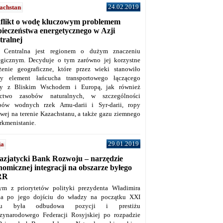
24.02.2019
achstan
flikt o wodę kluczowym problemem
pieczeństwa energetycznego w Azji
tralnej
 Centralna jest regionem o dużym znaczeniu
tegicznym. Decyduje o tym zarówno jej korzystne
żenie geograficzne, które przez wieki stanowiło
y element łańcucha transportowego łączącego
y z Bliskim Wschodem i Europą, jak również
ctwo zasobów naturalnych, w szczególności
bów wodnych rzek Amu-darii i Syr-darii, ropy
owej na terenie Kazachstanu, a także gazu ziemnego
rkmenistanie.
29.01.2019
ja
azjatycki Bank Rozwoju – narzędzie
omicznej integracji na obszarze byłego
RR
ym z priorytetów polityki prezydenta Władimira
na po jego dojściu do władzy na początku XXI
ku była odbudowa pozycji i prestiżu
zynarodowego Federacji Rosyjskiej po rozpadzie