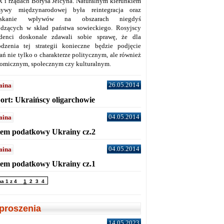
 i rządach Borysa Jelcyna. Naturalnym kierunkiem
sywy międzynarodowej była reintegracja oraz
yskanie wpływów na obszarach niegdyś
dzących w skład państwa sowieckiego. Rosyjscy
denci doskonale zdawali sobie sprawę, że dla
dzenia tej strategii konieczne będzie podjęcie
ań nie tylko o charakterze politycznym, ale również
omicznym, społecznym czy kulturalnym.
26.05.2014
aina
ort: Ukraińscy oligarchowie
04.05.2014
aina
tem podatkowy Ukrainy cz.2
04.05.2014
aina
tem podatkowy Ukrainy cz.1
na 1 z 4
1
2
3
4
proszenia
14.05.2023