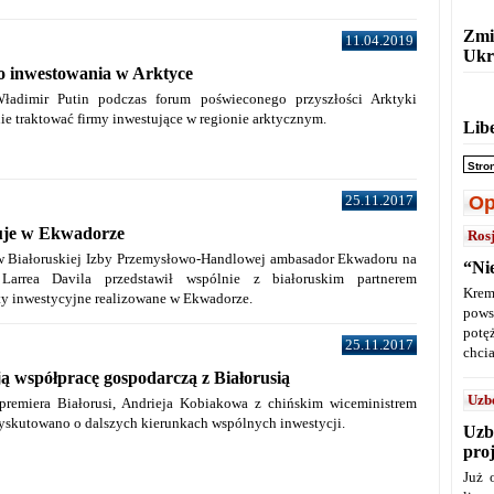
Zmi
11.04.2019
Ukr
o inwestowania w Arktyce
Władimir Putin podczas forum poświeconego przyszłości Arktyki
nie traktować firmy inwestujące w regionie arktycznym.
Lib
Stro
25.11.2017
Op
tuje w Ekwadorze
Ros
w Białoruskiej Izby Przemysłowo-Handlowej ambasador Ekwadoru na
“Ni
 Larrea Davila przedstawił wspólnie z białoruskim partnerem
Krem
ty inwestycyjne realizowane w Ekwadorze.
pows
potę
25.11.2017
chcia
ją współpracę gospodarczą z Białorusią
Uzb
premiera Białorusi, Andrieja Kobiakowa z chińskim wiceministrem
dyskutowano o dalszych kierunkach wspólnych inwestycji.
Uzb
pro
Już 