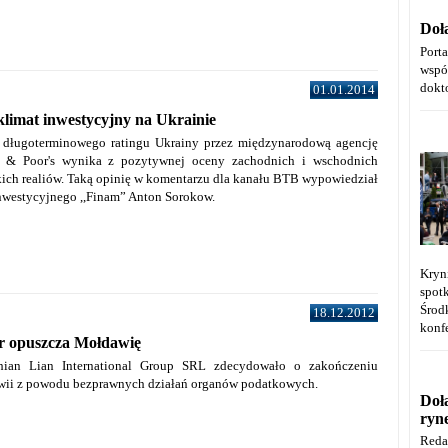
Doł
Port
wspó
dokt
01.01.2014
klimat inwestycyjny na Ukrainie
 długoterminowego ratingu Ukrainy przez międzynarodową agencję
d & Poor's wynika z pozytywnej oceny zachodnich i wschodnich
kich realiów. Taką opinię w komentarzu dla kanału BTB wypowiedział
inwestycyjnego ,,Finam” Anton Sorokow.
Kryn
spot
Środ
18.12.2012
konfe
or opuszcza Mołdawię
Shian Lian International Group SRL zdecydowało o zakończeniu
wii z powodu bezprawnych działań organów podatkowych.
Doł
ryn
Reda