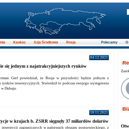
nia
Kaukaz
Azja Środkowa
Rosja
Polecamy
O
04.12.2021
Re
nie się jednym z najatrakcyjniejszych rynków
Zare
erman Gref powiedział, że Rosja w przyszłości będzie jednym z
h rynków inwestycyjnych. Stwierdził to podczas swojego wystąpienia
 w Dubaju.
Bi
19.11.2021
tycje w krajach b. ZSRR sięgnęły 37 miliardów dolarów
Otwi
h inwestycji zagranicznych w państwach obszaru postsowieckiego, z