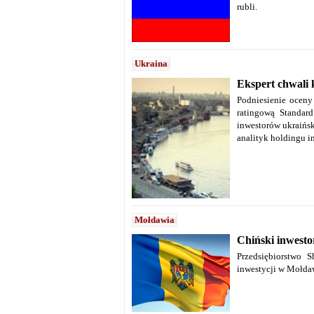
rubli.
Ukraina
Ekspert chwali 
Podniesienie oceny
ratingową Standar
inwestorów ukraińs
analityk holdingu 
Mołdawia
Chiński inwest
Przedsiębiorstwo 
inwestycji w Mołda