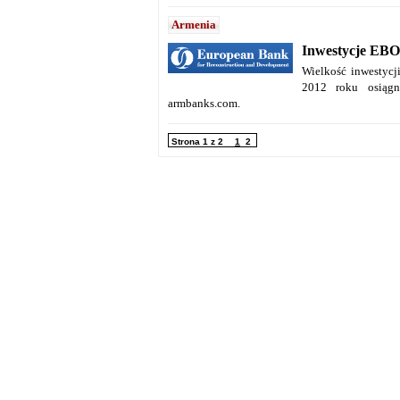
Armenia
Inwestycje EBO
Wielkość inwestyc
2012 roku osiągn
armbanks.com.
Strona 1 z 2
1
2