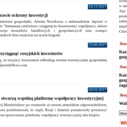
licz
w ra
24.11.2017
Azji
rawie ochrony inwestycji
prom
nabi
 ministra gospodarki, Artema Nowikowa z ambasadorem Japonii w
hiro Yamamurą omówiono osiągnięcia dwustronnej współpracy, dalsze
międ
zwoju stosunków handlowych i gospodarczych oraz rosnące
Chin
ońskich firm wejściem na rynek kirgiski.
Kaz
23.06.2017
Kaz
rzyciągnąć rosyjskich inwestorów
gos
ję, że rosyjscy biznesmeni odbudują swoimi inwestycjami gospodarkę
l SputnikNews.com.
Kaz
Kaz
gos
zag
26.01.2017
Ros
 stworzą wspólną platformę współpracy inwestycyjnej
Wal
trij Miedwiediew po rozmowie ze swoim armeńskim odpowiednikiem,
em poinformował, że rządy Rosji i Armenii postanowiły powierzyć
Stro
om opracowanie platformy współpracy inwestycyjnej obu krajów.
Wi