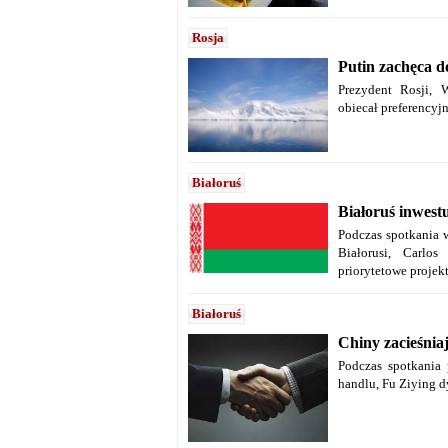
Rosja
Putin zachęca d
Prezydent Rosji, 
obiecał preferencyj
Białoruś
Białoruś inwes
Podczas spotkania 
Białorusi, Carlos
priorytetowe projek
Białoruś
Chiny zacieśnia
Podczas spotkania 
handlu, Fu Ziying 