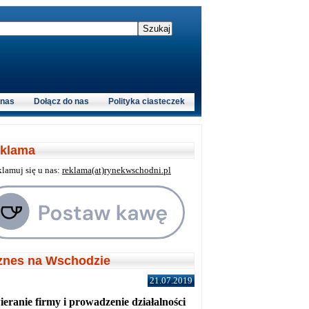
 nas
Dołącz do nas
Polityka ciasteczek
klama
klamuj się u nas:
reklama(at)rynekwschodni.pl
znes na Wschodzie
21.07.2019
eranie firmy i prowadzenie działalności