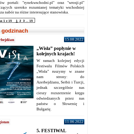
ów portali: "rynekwschodni.pl" oraz "wrosji.pl"
czących szeroko rozumianej tematyki wschodniej
za nabór na różne interesujące stanowiska.
na 1 z 15
1
2
3
...
15
 godzinach
15.08.2022
rbejdżan
„Wisła” popłynie w
kolejnych krajach!
W ramach kolejnej edycji
Festiwalu Filmów Polskich
„Wisła” ruszymy w znane
nam strony: do
Azerbejdżanu, Serbii i Turcji,
jednak szczególnie nas
cieszy rozszerzenie kręgu
odwiedzanych przez nas
państw o Słowenię i
Bułgarię.
11.06.2022
istan
5. FESTIWAL