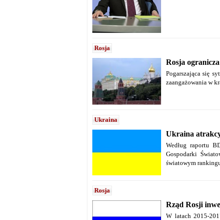
Rosja
Rosja ogranicza
Pogarszająca się s
zaangażowania w kra
Ukraina
Ukraina atrakcy
Według raportu BD
Gospodarki Świato
światowym rankingu
Rosja
Rząd Rosji inwe
W latach 2015-201