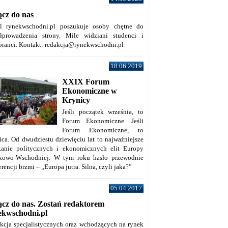
ącz do nas
al rynekwschodni.pl poszukuje osoby chętne do
łprowadzenia strony. Mile widziani studenci i
oranci. Kontakt: redakcja@rynekwschodni.pl
18.06.2019
XXIX Forum
Ekonomiczne w
Krynicy
Jeśli początek września, to
Forum Ekonomiczne. Jeśli
Forum Ekonomiczne, to
ica. Od dwudziestu dziewięciu lat to najważniejsze
kanie politycznych i ekonomicznych elit Europy
kowo-Wschodniej. W tym roku hasło przewodnie
rencji brzmi – „Europa jutra. Silna, czyli jaka?”
05.04.2017
ącz do nas. Zostań redaktorem
ekwschodni.pl
kcja specjalistycznych oraz wchodzących na rynek