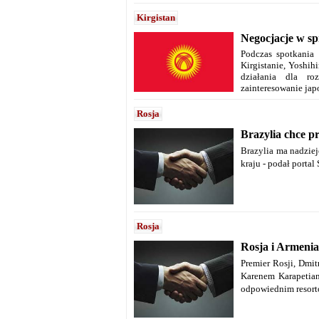
Kirgistan
Negocjacje w sp
Podczas spotkania
Kirgistanie, Yoshi
działania dla ro
zainteresowanie jap
Rosja
Brazylia chce p
Brazylia ma nadzie
kraju - podał porta
Rosja
Rosja i Armenia
Premier Rosji, Dmi
Karenem Karapetian
odpowiednim resort