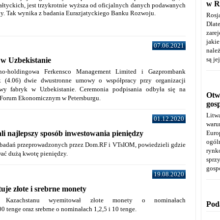
w R
łtyckich, jest trzykrotnie wyższa od oficjalnych danych podawanych
ny. Tak wynika z badania Eurazjatyckiego Banku Rozwoju.
Rosj
Dla
zare
jaki
07.06.2021
należ
są je
 w Uzbekistanie
jno-holdingowa Ferkensco Management Limited i Gazprombank
k (4.06) dwie dwustronne umowy o współpracy przy organizacji
owy fabryk w Uzbekistanie.
Ceremonia podpisania odbyła się na
Otwa
orum Ekonomicznym w Petersburgu.
gos
Litw
01.12.2020
warun
Euro
li najlepszy sposób inwestowania pieniędzy
ogól
 badań przeprowadzonych przez Dom.RF i
VTsIOM
,
powiedzieli gdzie
rynk
ać dużą kwotę pieniędzy.
spr
gosp
19.08.2020
uje złote i srebrne monety
 Kazachstanu wyemitował złote monety o nominałach
Pod
0 tenge oraz srebrne o nominałach 1,2,5 i 10 tenge.