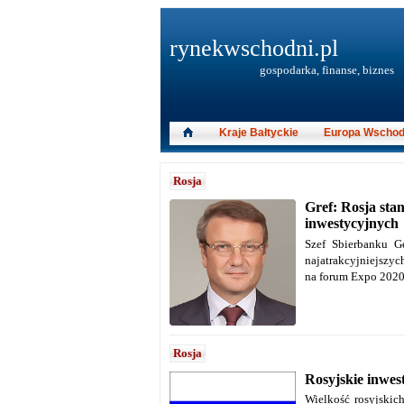
rynekwschodni.pl
gospodarka, finanse, biznes
Kraje Bałtyckie
Europa Wschod
Rosja
Gref: Rosja sta
inwestycyjnych
Szef Sbierbanku G
najatrakcyjniejszyc
na forum Expo 2020
Rosja
Rosyjskie inwes
Wielkość rosyjskic