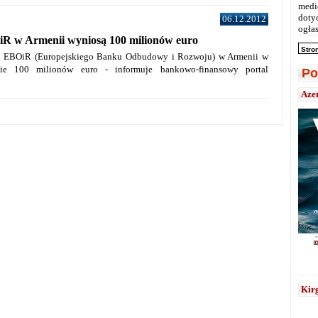
medi
doty
06.12.2012
ogłas
iR w Armenii wyniosą 100 milionów euro
Stro
ji EBOiR (Europejskiego Banku Odbudowy i Rozwoju) w Armenii w
ie 100 milionów euro - informuje bankowo-finansowy portal
Po
Aze
Kirg