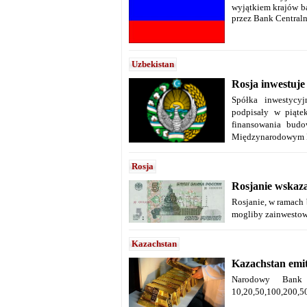
wyjątkiem krajów ba
przez Bank Central
Uzbekistan
Rosja inwestuje
Spółka inwestycy
podpisały w piąte
finansowania bud
Międzynarodowym F
Rosja
Rosjanie wskaza
Rosjanie, w ramach
mogliby zainwestow
Kazachstan
Kazachstan emit
Narodowy Bank
10,20,50,100,200,50