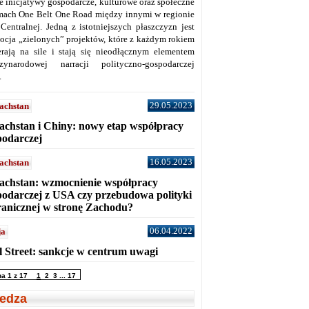
ne inicjatywy gospodarcze, kulturowe oraz społeczne
mach One Belt One Road między innymi w regionie
 Centralnej. Jedną z istotniejszych płaszczyzn jest
ocja „zielonych” projektów, które z każdym rokiem
erają na sile i stają się nieodłącznym elementem
zynarodowej narracji polityczno-gospodarczej
.
29.05.2023
achstan
achstan i Chiny: nowy etap współpracy
podarczej
16.05.2023
achstan
achstan: wzmocnienie współpracy
podarczej z USA czy przebudowa polityki
ranicznej w stronę Zachodu?
06.04.2022
ja
l Street: sankcje w centrum uwagi
na 1 z 17
1
2
3
...
17
edza