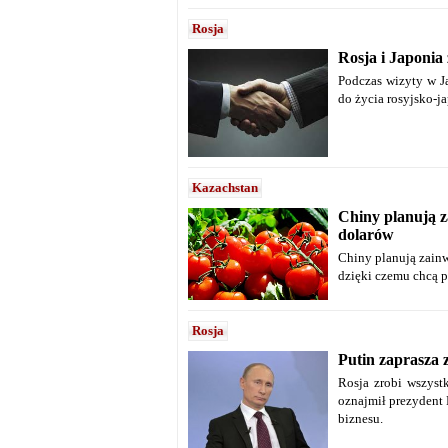
Rosja
Rosja i Japonia
Podczas wizyty w J
do życia rosyjsko-j
Kazachstan
Chiny planują 
dolarów
Chiny planują zain
dzięki czemu chcą 
Rosja
Putin zaprasza 
Rosja zrobi wszyst
oznajmił prezydent 
biznesu.