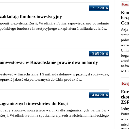
Kaz
17.12.2016
Kon
 zakładają fundusz inwestycyjny
bez
Cen
aponii prezydenta Rosji, Władimira Putina zapowiedziano powołanie
apońskiego funduszu inwestycyjnego z kapitałem 1 miliarda dolarów.
Azja
stra
poło
ważn
Chin
13.05.2016
boga
zaso
zainwestować w Kazachstanie prawie dwa miliardy
naft
w Tu
westować w Kazachstanie 1,9 miliarda dolarów w przemysł spożywczy,
poprawić jakość eksportowanych do Chin produktów.
Ros
Eur
14.04.2016
ekon
ZS
zagranicznych inwestorów do Rosji
Jedn
ko, aby stworzyć sprzyjające warunki dla zagranicznych partnerów -
Puti
Rosji, Władimir Putin na spotkaniu z przedstawicielami niemieckiego
wie
międ