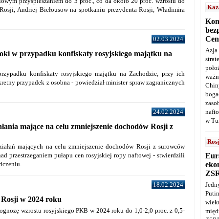
niowym przyspieszaniem do 3 proc., co da około 20 proc. wzrostu do
Kaz
Rosji, Andriej Biełousow na spotkaniu prezydenta Rosji, Władimira
Kon
bez
Cen
02.03.2024
Azja
oki w przypadku konfiskaty rosyjskiego majątku na
stra
poło
rzypadku konfiskaty rosyjskiego majątku na Zachodzie, przy ich
ważn
etny przypadek z osobna - powiedział minister spraw zagranicznych
Chin
boga
zaso
naft
24.02.2024
w Tu
łania mające na celu zmniejszenie dochodów Rosji z
Ros
ziałań mających na celu zmniejszenie dochodów Rosji z surowców
Eur
nad przestrzeganiem pułapu cen rosyjskiej ropy naftowej - stwierdzili
ekon
dczeniu.
ZS
Jedn
18.02.2024
Puti
Rosji w 2024 roku
wie
ognozę wzrostu rosyjskiego PKB w 2024 roku do 1,0-2,0 proc. z 0,5-
międ