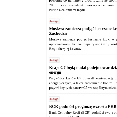
poziomie co najmniej 2 proc. rocznie ze stop
2030 roku - powiedział pierwszy wicepremier 
Putina z członkami rządu.
Rosja
Moskwa zamierza podjąć lustrzane kr
Zachodzie
Moskwa zamierza podjąć lustrzane kroki w p
opracowywaniu będzie rozpatrywać każdy konkr
Rosji, Siergiej Ławrow.
Rosja
Kraje G7 będą nadal podejmować dzia
energii
Przywódcy krajów G7 obiecali kontynuację d
energetycznych, a także zacieśnienie kontroli 
przywódcy tych państw G7 we wspólnym oświa
Rosja
BCR podniósł prognozę wzrostu PKB 
Bank Centralny Rosji (BCR) podniósł swoją pr