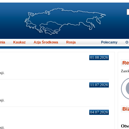
nia
Kaukaz
Azja Środkowa
Rosja
Polecamy
O
01.08.2026
Re
Zare
ji.
11.07.2026
ji.
Bi
04.07.2026
Otwi
ji.