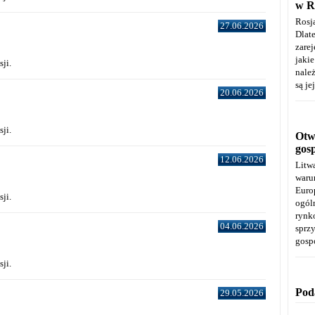
w R
Rosj
27.06.2026
Dla
zare
jaki
ji.
należ
są je
20.06.2026
ji.
Otwa
gos
12.06.2026
Litw
warun
Euro
ji.
ogól
rynk
04.06.2026
spr
gosp
ji.
Pod
29.05.2026