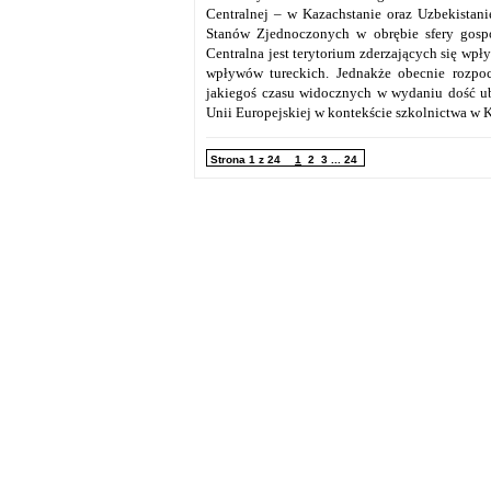
Centralnej – w Kazachstanie oraz Uzbekistan
Stanów Zjednoczonych w obrębie sfery gospo
Centralna jest terytorium zderzających się wp
wpływów tureckich. Jednakże obecnie rozpo
jakiegoś czasu widocznych w wydaniu dość u
Unii Europejskiej w kontekście szkolnictwa w 
Strona 1 z 24
1
2
3
...
24