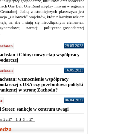
ne inicjatywy gospodarcze, kulturowe oraz społeczne
mach One Belt One Road między innymi w regionie
 Centralnej. Jedną z istotniejszych płaszczyzn jest
ocja „zielonych” projektów, które z każdym rokiem
erają na sile i stają się nieodłącznym elementem
zynarodowej narracji polityczno-gospodarczej
.
29.05.2023
achstan
achstan i Chiny: nowy etap współpracy
podarczej
16.05.2023
achstan
achstan: wzmocnienie współpracy
podarczej z USA czy przebudowa polityki
ranicznej w stronę Zachodu?
06.04.2022
ja
l Street: sankcje w centrum uwagi
na 1 z 17
1
2
3
...
17
edza