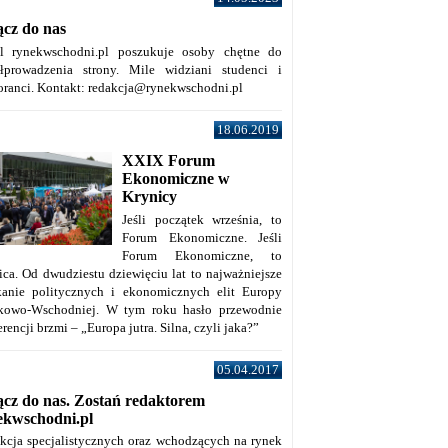
ącz do nas
al rynekwschodni.pl poszukuje osoby chętne do
łprowadzenia strony. Mile widziani studenci i
oranci. Kontakt: redakcja@rynekwschodni.pl
18.06.2019
XXIX Forum
Ekonomiczne w
Krynicy
Jeśli początek września, to
Forum Ekonomiczne. Jeśli
Forum Ekonomiczne, to
ica. Od dwudziestu dziewięciu lat to najważniejsze
kanie politycznych i ekonomicznych elit Europy
kowo-Wschodniej. W tym roku hasło przewodnie
rencji brzmi – „Europa jutra. Silna, czyli jaka?”
05.04.2017
ącz do nas. Zostań redaktorem
ekwschodni.pl
kcja specjalistycznych oraz wchodzących na rynek