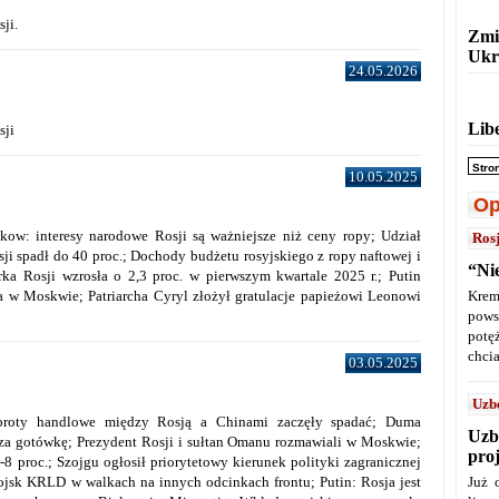
ji.
Zmi
Ukr
24.05.2026
Lib
sji
Stro
10.05.2025
Op
skow: interesy narodowe Rosji są ważniejsze niż ceny ropy; Udział
Ros
ji spadł do 40 proc.; Dochody budżetu rosyjskiego z ropy naftowej i
“Ni
ka Rosji wzrosła o 2,3 proc. w pierwszym kwartale 2025 r.; Putin
 w Moskwie; Patriarcha Cyryl złożył gratulacje papieżowi Leonowi
Krem
pows
potę
chcia
03.05.2025
Uzb
broty handlowe między Rosją a Chinami zaczęły spadać; Duma
Uzb
a gotówkę; Prezydent Rosji i sułtan Omanu rozmawiali w Moskwie;
pro
8 proc.; Szojgu ogłosił priorytetowy kierunek polityki zagranicznej
jsk KRLD w walkach na innych odcinkach frontu; Putin: Rosja jest
Już 