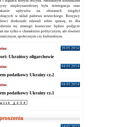
 i rządach Borysa Jelcyna. Naturalnym kierunkiem
sywy międzynarodowej była reintegracja oraz
yskanie wpływów na obszarach niegdyś
dzących w skład państwa sowieckiego. Rosyjscy
denci doskonale zdawali sobie sprawę, że dla
dzenia tej strategii konieczne będzie podjęcie
ań nie tylko o charakterze politycznym, ale również
omicznym, społecznym czy kulturalnym.
26.05.2014
aina
ort: Ukraińscy oligarchowie
04.05.2014
aina
tem podatkowy Ukrainy cz.2
04.05.2014
aina
tem podatkowy Ukrainy cz.1
na 1 z 4
1
2
3
4
proszenia
14.05.2023