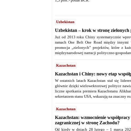
1,5 proc.- podał BCR.
Uzbekistan
Uzbekistan – krok w stronę zielonych
Już od 2013 roku Chiny systematycznie wprow
ramach One Belt One Road między innymi w r
promocja „zielonych” projektów, które z każ
międzynarodowej narracji polityczno-gospodar
Kazachstan
Kazachstan i Chiny: nowy etap współ
W ostatnich latach Kazachstan stał się lider
głównie dzięki wielowektorowej polityce nawią
liczne spotkania premiera Kazachstanu Alikha
sekretarzem stanu USA, wskazują na znaczny r
Kazachstan
Kazachstan: wzmocnienie współpracy 
zagranicznej w stronę Zachodu?
Od kiedy w dniach 28 lutego – 1 marca 202