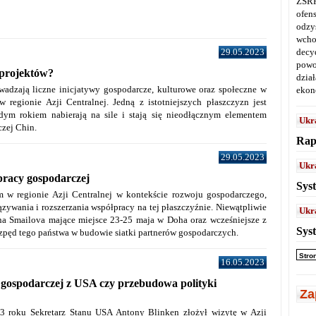
ZSRR
ofen
odz
wcho
decy
29.05.2023
powo
 projektów?
dział
adzają liczne inicjatywy gospodarcze, kulturowe oraz społeczne w
ekon
egionie Azji Centralnej. Jedną z istotniejszych płaszczyzn jest
dym rokiem nabierają na sile i stają się nieodłącznym elementem
Ukr
czej Chin.
Rap
29.05.2023
Ukr
pracy gospodarczej
Sys
em w regionie Azji Centralnej w kontekście rozwoju gospodarczego,
zywania i rozszerzania współpracy na tej płaszczyźnie. Niewątpliwie
Ukr
na Smailova mające miejsce 23-25 maja w Doha oraz wcześniejsze z
Sys
ozpęd tego państwa w budowie siatki partnerów gospodarczych.
Stro
16.05.2023
gospodarczej z USA czy przebudowa polityki
Za
3 roku Sekretarz Stanu USA Antony Blinken złożył wizytę w Azji