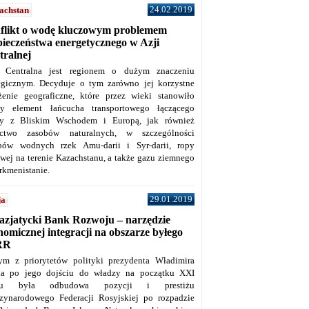
24.02.2019
achstan
flikt o wodę kluczowym problemem
pieczeństwa energetycznego w Azji
tralnej
 Centralna jest regionem o dużym znaczeniu
tegicznym. Decyduje o tym zarówno jej korzystne
żenie geograficzne, które przez wieki stanowiło
y element łańcucha transportowego łączącego
y z Bliskim Wschodem i Europą, jak również
ctwo zasobów naturalnych, w szczególności
bów wodnych rzek Amu-darii i Syr-darii, ropy
owej na terenie Kazachstanu, a także gazu ziemnego
rkmenistanie.
29.01.2019
ja
azjatycki Bank Rozwoju – narzędzie
omicznej integracji na obszarze byłego
RR
ym z priorytetów polityki prezydenta Władimira
na po jego dojściu do władzy na początku XXI
ku była odbudowa pozycji i prestiżu
zynarodowego Federacji Rosyjskiej po rozpadzie