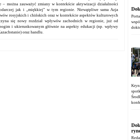
ie – można zauważyć zmiany w kontekście aktywizacji działalności
Doł
darczej jak i „miękkiej” w tym regionie. Niewątpliwe sama Azja
ływów rosyjskich i chińskich oraz w kontekście aspektów kulturowych
Port
czyna się nowy rozdział wpływów zachodnich w regionie, już od
wspó
bogim i ukierunkowanym głównie na aspekty edukacji (np. wpływy
dokt
Kazachstanie) oraz handlu.
Kryn
spot
Środ
konfe
Doł
ryn
Reda