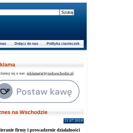
 nas
Dołącz do nas
Polityka ciasteczek
klama
klamuj się u nas:
reklama(at)rynekwschodni.pl
znes na Wschodzie
21.07.2019
eranie firmy i prowadzenie działalności