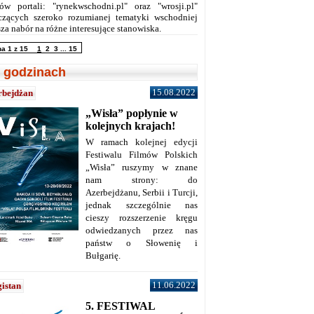
ów portali: "rynekwschodni.pl" oraz "wrosji.pl"
czących szeroko rozumianej tematyki wschodniej
za nabór na różne interesujące stanowiska.
na 1 z 15
1
2
3
...
15
 godzinach
15.08.2022
rbejdżan
„Wisła” popłynie w
kolejnych krajach!
W ramach kolejnej edycji
Festiwalu Filmów Polskich
„Wisła” ruszymy w znane
nam strony: do
Azerbejdżanu, Serbii i Turcji,
jednak szczególnie nas
cieszy rozszerzenie kręgu
odwiedzanych przez nas
państw o Słowenię i
Bułgarię.
11.06.2022
istan
5. FESTIWAL