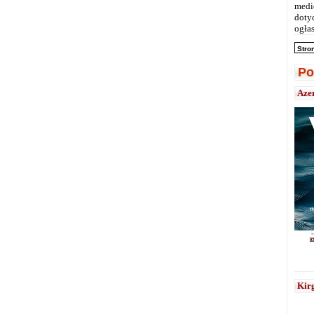
medi
doty
ogłas
Stro
Po
Aze
Kirg