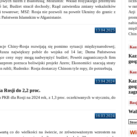
owych razem z Białorusią; Miszustin: Wkład rosyjskiego przemysłu
licz
 lat; Budżet stracił dochody; Rząd zatwierdza zmiany wskaźników
w ra
i towarowe; MSZ: Rosja nie pozwoli na powrót Ukrainy do granic z
Azji
z Państwem Islamskim w Afganistanie.
prom
nabi
międ
13.04.2025
Chin
acje Chiny-Rosja rozwijają się pomimo sytuacji międzynarodowej;
Kaz
”; Rusza największy pobór do wojska od 14 lat; Duma Państwowa
Kaz
ące ceny ropy mogą nadwyrężyć budżet; Powrót zagranicznych firm
gos
zprom porzuca boliwijski projekt Azero; Ekonomiści szacują straty
n rubli; Rudenko: Rosja dostarczy Chinom tyle ropy, ile potrzebują.
Kaz
Kaz
13.04.2024
gos
 Rosji do 2,2 proc.
zag
PKB dla Rosji na 2024 rok, z 1,3 proc. oczekiwanych w styczniu, do
Ros
Wal
16.03.2024
Stro
Wi
zwartą co do wielkości na świecie, ze zrównoważonym wzrostem na