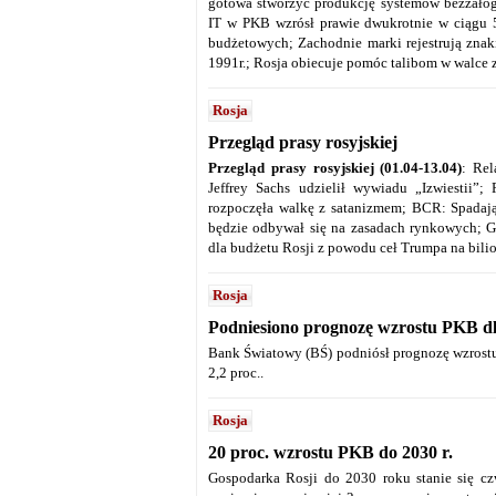
gotowa stworzyć produkcję systemów bezzałog
IT w PKB wzrósł prawie dwukrotnie w ciągu 5
budżetowych; Zachodnie marki rejestrują znak
1991r.; Rosja obiecuje pomóc talibom w walce 
Rosja
Przegląd prasy rosyjskiej
Przegląd prasy rosyjskiej (01.04-13.04)
: Rel
Jeffrey Sachs udzielił wywiadu „Izwiestii
rozpoczęła walkę z satanizmem; BCR: Spadaj
będzie odbywał się na zasadach rynkowych; Ga
dla budżetu Rosji z powodu ceł Trumpa na bilio
Rosja
Podniesiono prognozę wzrostu PKB dla
Bank Światowy (BŚ) podniósł prognozę wzrostu 
2,2 proc..
Rosja
20 proc. wzrostu PKB do 2030 r.
Gospodarka Rosji do 2030 roku stanie się c