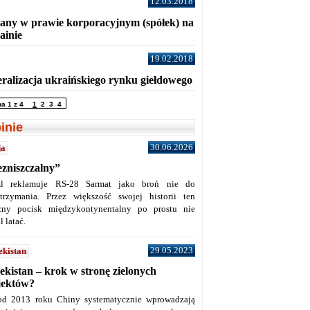
12.03.2018
any w prawie korporacyjnym (spółek) na
ainie
19.02.2018
eralizacja ukraińskiego rynku giełdowego
na 1 z 4
1
2
3
4
inie
30.06.2026
ja
ezniszczalny”
l reklamuje RS-28 Sarmat jako broń nie do
trzymania. Przez większość swojej historii ten
żny pocisk międzykontynentalny po prostu nie
ł latać.
29.05.2023
ekistan
ekistan – krok w stronę zielonych
jektów?
od 2013 roku Chiny systematycznie wprowadzają