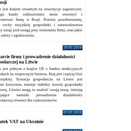
osji
a jest krajem otwartym na inwestycje zagraniczne.
tego każdy cudzoziemiec może otworzyć i
jestrować firmę w Rosji. Poniżej przedstawiamy,
e cechy rosyjskiej gospodarki i ustawodawstwa
y wziąć pod uwagę przy otwieraniu firmy, oraz jakie
j zalety i ograniczenia.
28.05.2019
rcie firmy i prowadzenie działalności
podarczej na Litwie
a jest jednym z krajów UE o bardzo atrakcyjnych
kach na rozpoczęcie biznesu. Kraj jest częścią Unii
pejskiej. Sytuacja gospodarcza na Litwie jest
nie korzystna, istnieje stabilny rozwój gospodarki
owej, Litwini mogą tu znaleźć swoją niszę, istnieją
zyjające warunki prowadzenia działalności
odarczej również dla cudzoziemców.
01.05.2018
atek VAT na Ukrainie