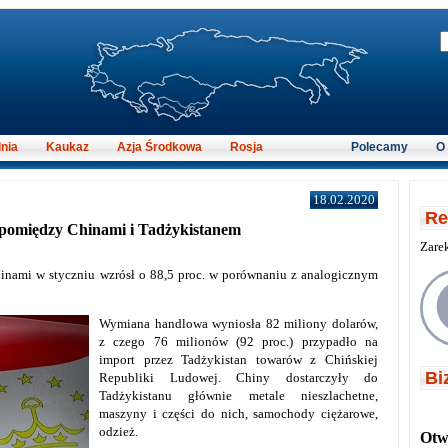
nia
Kaukaz
Azja Środkowa
Rosja
Polecamy
O
18.02.2020
Re
pomiędzy Chinami i Tadżykistanem
Zare
nami w styczniu wzrósł o 88,5 proc. w porównaniu z analogicznym
Wymiana handlowa wyniosła 82 miliony dolarów,
z czego 76 milionów (92 proc.) przypadło na
import przez Tadżykistan towarów z Chińskiej
Bi
Republiki Ludowej. Chiny dostarczyły do
Tadżykistanu głównie metale nieszlachetne,
maszyny i części do nich, samochody ciężarowe,
odzież.
Otwi