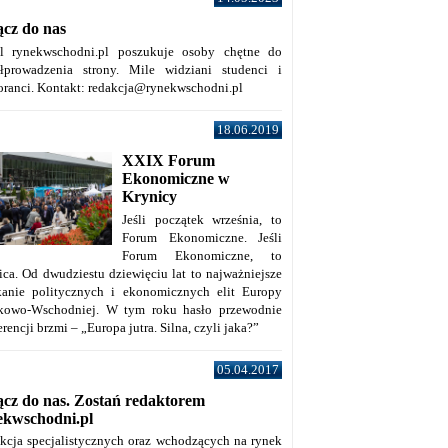
ącz do nas
al rynekwschodni.pl poszukuje osoby chętne do
łprowadzenia strony. Mile widziani studenci i
oranci. Kontakt: redakcja@rynekwschodni.pl
18.06.2019
XXIX Forum
Ekonomiczne w
Krynicy
Jeśli początek września, to
Forum Ekonomiczne. Jeśli
Forum Ekonomiczne, to
ica. Od dwudziestu dziewięciu lat to najważniejsze
kanie politycznych i ekonomicznych elit Europy
kowo-Wschodniej. W tym roku hasło przewodnie
rencji brzmi – „Europa jutra. Silna, czyli jaka?”
05.04.2017
ącz do nas. Zostań redaktorem
ekwschodni.pl
kcja specjalistycznych oraz wchodzących na rynek