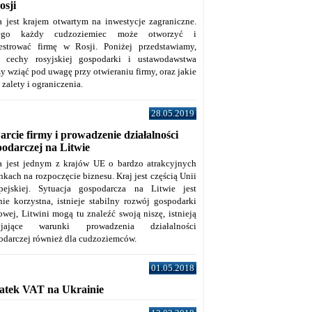
osji
a jest krajem otwartym na inwestycje zagraniczne.
tego każdy cudzoziemiec może otworzyć i
jestrować firmę w Rosji. Poniżej przedstawiamy,
e cechy rosyjskiej gospodarki i ustawodawstwa
y wziąć pod uwagę przy otwieraniu firmy, oraz jakie
j zalety i ograniczenia.
28.05.2019
rcie firmy i prowadzenie działalności
podarczej na Litwie
a jest jednym z krajów UE o bardzo atrakcyjnych
kach na rozpoczęcie biznesu. Kraj jest częścią Unii
pejskiej. Sytuacja gospodarcza na Litwie jest
nie korzystna, istnieje stabilny rozwój gospodarki
owej, Litwini mogą tu znaleźć swoją niszę, istnieją
zyjające warunki prowadzenia działalności
odarczej również dla cudzoziemców.
01.05.2018
atek VAT na Ukrainie