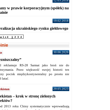
12.03.2018
any w prawie korporacyjnym (spółek) na
ainie
19.02.2018
eralizacja ukraińskiego rynku giełdowego
na 1 z 4
1
2
3
4
inie
30.06.2026
ja
ezniszczalny”
l reklamuje RS-28 Sarmat jako broń nie do
trzymania. Przez większość swojej historii ten
żny pocisk międzykontynentalny po prostu nie
ł latać.
29.05.2023
ekistan
ekistan – krok w stronę zielonych
jektów?
od 2013 roku Chiny systematycznie wprowadzają