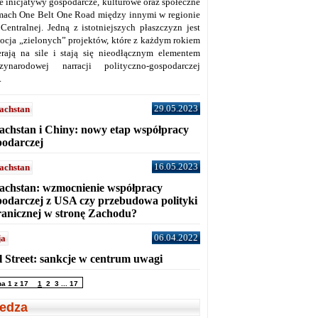
ne inicjatywy gospodarcze, kulturowe oraz społeczne
mach One Belt One Road między innymi w regionie
 Centralnej. Jedną z istotniejszych płaszczyzn jest
ocja „zielonych” projektów, które z każdym rokiem
erają na sile i stają się nieodłącznym elementem
zynarodowej narracji polityczno-gospodarczej
.
29.05.2023
achstan
achstan i Chiny: nowy etap współpracy
podarczej
16.05.2023
achstan
achstan: wzmocnienie współpracy
podarczej z USA czy przebudowa polityki
ranicznej w stronę Zachodu?
06.04.2022
ja
l Street: sankcje w centrum uwagi
na 1 z 17
1
2
3
...
17
edza