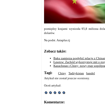
pomiędzy krajami wyniosła 95,8 miliona dolar
dolarów.
Na podst. Asiaplus.tj
Zobacz także:
Baku zamierza pogłębić relacje z Chinam
Ławrow: Zachód wykorzystuje mit o ros
Kazachstan i Chiny: nowy etap współpr
Tagi:
Chiny
Tadżykistan
handel
Artykuł nie został jeszcze oceniony.
Oceń artykuł:
Komentarze: