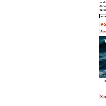
medi
doty
ogłas
Stro
Po
Aze
Kirg