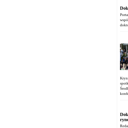
Doł
Port
wspó
dokt
Kryn
spot
Środ
konfe
Doł
ryn
Reda