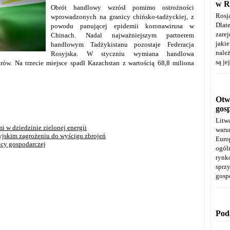
w R
Obrót handlowy wzrósł pomimo ostrożności
Rosj
wprowadzonych na granicy chińsko-tadżyckiej, z
Dla
powodu panującej epidemii koronawirusa w
zare
Chinach. Nadal najważniejszym partnerem
jaki
handlowym Tadżykistanu pozostaje Federacja
należ
Rosyjska. W styczniu wymiana handlowa
są je
ów. Na trzecie miejsce spadł Kazachstan z wartością 68,8 miliona
Otwa
gos
Litw
i w dziedzinie zielonej energii
warun
yjskim zagrożeniu do wyścigu zbrojeń
Euro
acy gospodarczej
ogól
rynk
spr
gosp
Pod