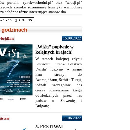
ów portali: "rynekwschodni.pl" oraz "wrosji.pl"
czących szeroko rozumianej tematyki wschodniej
za nabór na różne interesujące stanowiska.
na 1 z 15
1
2
3
...
15
 godzinach
15.08.2022
rbejdżan
„Wisła” popłynie w
kolejnych krajach!
W ramach kolejnej edycji
Festiwalu Filmów Polskich
„Wisła” ruszymy w znane
nam strony: do
Azerbejdżanu, Serbii i Turcji,
jednak szczególnie nas
cieszy rozszerzenie kręgu
odwiedzanych przez nas
państw o Słowenię i
Bułgarię.
11.06.2022
istan
5. FESTIWAL