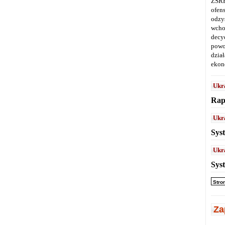
ZSRR
ofen
odz
wcho
decy
powo
dział
ekon
Ukr
Rap
Ukr
Sys
Ukr
Sys
Stro
Za