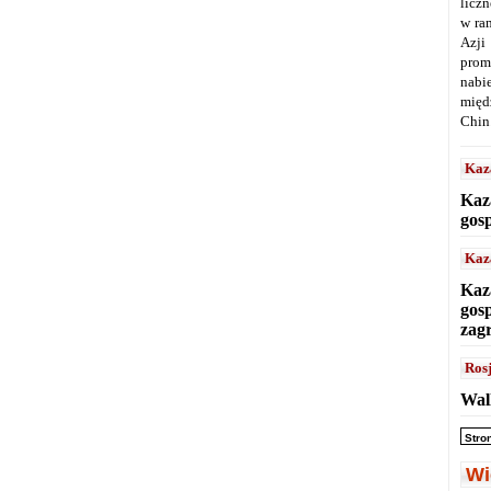
licz
w ra
Azji
prom
nabi
międ
Chin
Kaz
Kaz
gos
Kaz
Kaz
gos
zag
Ros
Wal
Stro
Wi