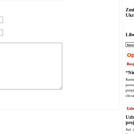
Zmi
Ukr
Lib
Stro
Op
Ros
“Ni
Krem
pows
potę
chcia
Uzb
Uzb
pro
Już 