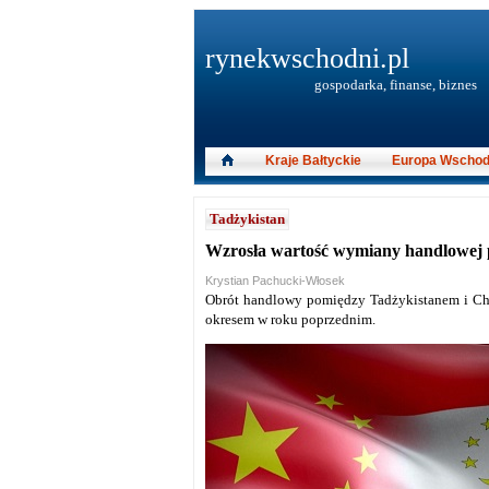
rynekwschodni.pl
gospodarka, finanse, biznes
Kraje Bałtyckie
Europa Wschod
Tadżykistan
Wzrosła wartość wymiany handlowej 
Krystian Pachucki-Włosek
Obrót handlowy pomiędzy Tadżykistanem i Chi
okresem w roku poprzednim.