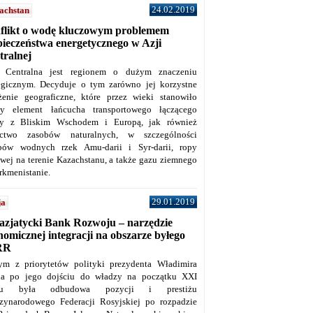
24.02.2019
achstan
flikt o wodę kluczowym problemem
pieczeństwa energetycznego w Azji
tralnej
 Centralna jest regionem o dużym znaczeniu
tegicznym. Decyduje o tym zarówno jej korzystne
żenie geograficzne, które przez wieki stanowiło
y element łańcucha transportowego łączącego
y z Bliskim Wschodem i Europą, jak również
ctwo zasobów naturalnych, w szczególności
bów wodnych rzek Amu-darii i Syr-darii, ropy
owej na terenie Kazachstanu, a także gazu ziemnego
rkmenistanie.
29.01.2019
ja
azjatycki Bank Rozwoju – narzędzie
omicznej integracji na obszarze byłego
RR
ym z priorytetów polityki prezydenta Władimira
na po jego dojściu do władzy na początku XXI
ku była odbudowa pozycji i prestiżu
zynarodowego Federacji Rosyjskiej po rozpadzie