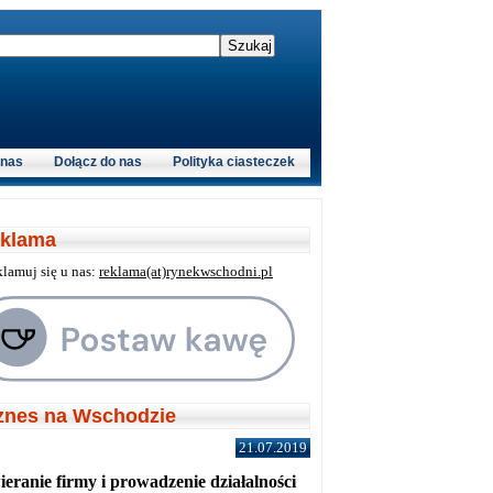
 nas
Dołącz do nas
Polityka ciasteczek
klama
klamuj się u nas:
reklama(at)rynekwschodni.pl
znes na Wschodzie
21.07.2019
eranie firmy i prowadzenie działalności