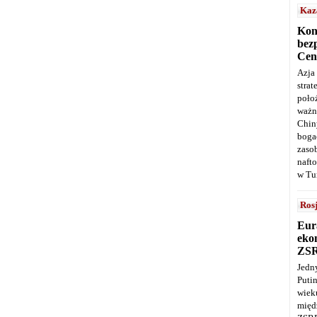
Kaz
Kon
bez
Cen
Azja
stra
poło
ważn
Chin
boga
zaso
naft
w Tu
Ros
Eur
ekon
ZS
Jedn
Puti
wie
międ