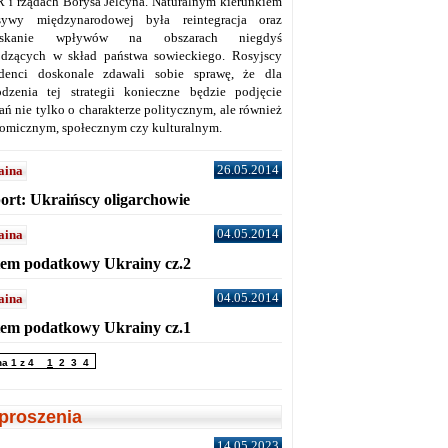
 i rządach Borysa Jelcyna. Naturalnym kierunkiem
sywy międzynarodowej była reintegracja oraz
yskanie wpływów na obszarach niegdyś
dzących w skład państwa sowieckiego. Rosyjscy
denci doskonale zdawali sobie sprawę, że dla
dzenia tej strategii konieczne będzie podjęcie
ań nie tylko o charakterze politycznym, ale również
omicznym, społecznym czy kulturalnym.
26.05.2014
aina
ort: Ukraińscy oligarchowie
04.05.2014
aina
tem podatkowy Ukrainy cz.2
04.05.2014
aina
tem podatkowy Ukrainy cz.1
na 1 z 4
1
2
3
4
proszenia
14.05.2023