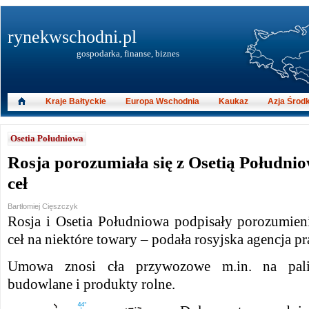
rynekwschodni.pl
gospodarka, finanse, biznes
Kraje Bałtyckie
Europa Wschodnia
Kaukaz
Azja Środ
Osetia Południowa
Rosja porozumiała się z Osetią Południo
ceł
Bartłomiej Cięszczyk
Rosja i Osetia Południowa podpisały porozumieni
ceł na niektóre towary – podała rosyjska agencja 
Umowa znosi cła przywozowe m.in. na paliw
budowlane i produkty rolne.