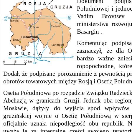
Dokument podpis
Południowej i jednoc
Vadim Brovtsev 
ministerstwa rozwoj
Basargin .
Komentując podpis
zaznaczył, że dla O
bardzo ważne znies
ropopochodne, któr
Dodał, że podpisane porozumienie z pewnością pr
obrotów towarowych między Rosją i Osetią Połud
Osetia Południowa po rozpadzie Związku Radziecki
Abchazją w granicach Gruzji. Jednak oba region
Moskwie, dążyły do wyjścia spod wpływów T
gruzińskiej wojnie o Osetię Południową w sie
oficjalnie uznała niepodległość obu republik. 
uważa je za integralne części swojego teryto