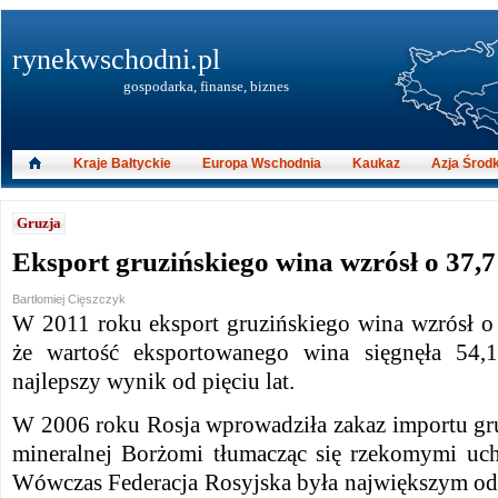
rynekwschodni.pl
gospodarka, finanse, biznes
Kraje Bałtyckie
Europa Wschodnia
Kaukaz
Azja Środ
Gruzja
Eksport gruzińskiego wina wzrósł o 37,7
Bartłomiej Cięszczyk
W 2011 roku eksport gruzińskiego wina wzrósł o 
że wartość eksportowanego wina sięgnęła 54,
najlepszy wynik od pięciu lat.
W 2006 roku Rosja wprowadziła zakaz importu gr
mineralnej Borżomi tłumacząc się rzekomymi uch
Wówczas Federacja Rosyjska była największym odb