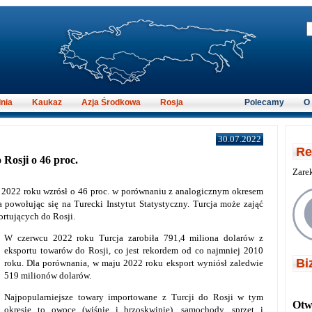
nia
Kaukaz
Azja Środkowa
Rosja
Polecamy
O
30.07.2022
Re
Rosji o 46 proc.
Zare
 2022 roku wzrósł o 46 proc. w porównaniu z analogicznym okresem
 powołując się na Turecki Instytut Statystyczny. Turcja może zająć
ortujących do Rosji.
W czerwcu 2022 roku Turcja zarobiła 791,4 miliona dolarów z
eksportu towarów do Rosji, co jest rekordem od co najmniej 2010
Bi
roku. Dla porównania, w maju 2022 roku eksport wyniósł zaledwie
519 milionów dolarów.
Najpopularniejsze towary importowane z Turcji do Rosji w tym
Otwi
okresie to owoce (wiśnie i brzoskwinie), samochody, sprzęt i