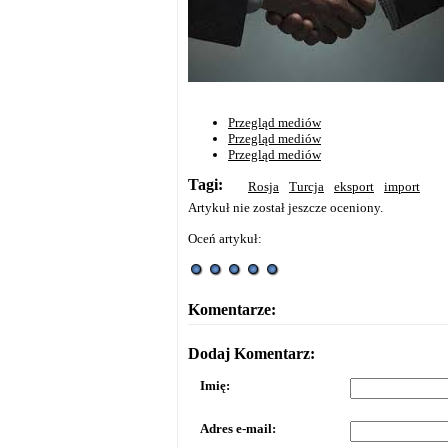
Przegląd mediów
Przegląd mediów
Przegląd mediów
Tagi:
Rosja
Turcja
eksport
import
Artykuł nie został jeszcze oceniony.
Oceń artykuł:
Komentarze:
Dodaj Komentarz:
Imię:
Adres e-mail: