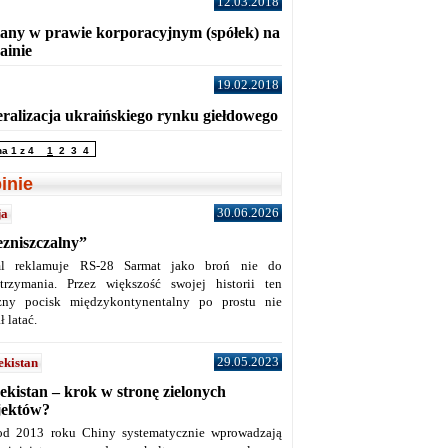
12.03.2018
any w prawie korporacyjnym (spółek) na
ainie
19.02.2018
eralizacja ukraińskiego rynku giełdowego
na 1 z 4
1
2
3
4
inie
30.06.2026
ja
ezniszczalny”
l reklamuje RS-28 Sarmat jako broń nie do
trzymania. Przez większość swojej historii ten
żny pocisk międzykontynentalny po prostu nie
ł latać.
29.05.2023
ekistan
ekistan – krok w stronę zielonych
jektów?
od 2013 roku Chiny systematycznie wprowadzają