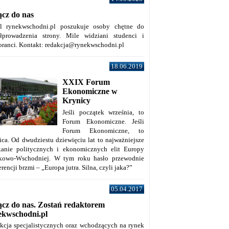
ącz do nas
al rynekwschodni.pl poszukuje osoby chętne do
łprowadzenia strony. Mile widziani studenci i
oranci. Kontakt: redakcja@rynekwschodni.pl
18.06.2019
XXIX Forum
Ekonomiczne w
Krynicy
Jeśli początek września, to
Forum Ekonomiczne. Jeśli
Forum Ekonomiczne, to
ica. Od dwudziestu dziewięciu lat to najważniejsze
kanie politycznych i ekonomicznych elit Europy
kowo-Wschodniej. W tym roku hasło przewodnie
rencji brzmi – „Europa jutra. Silna, czyli jaka?”
05.04.2017
ącz do nas. Zostań redaktorem
ekwschodni.pl
kcja specjalistycznych oraz wchodzących na rynek