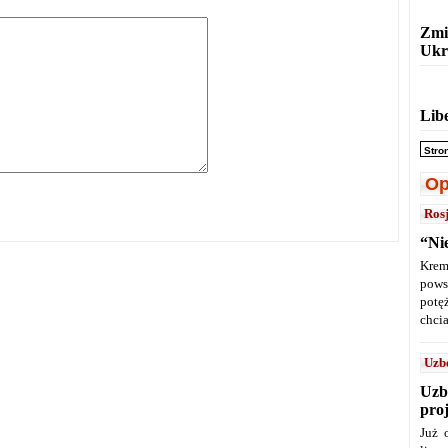
Zmi
Ukr
Lib
Stro
Op
Ros
“Ni
Krem
pows
potę
chcia
Uzb
Uzb
pro
Już 