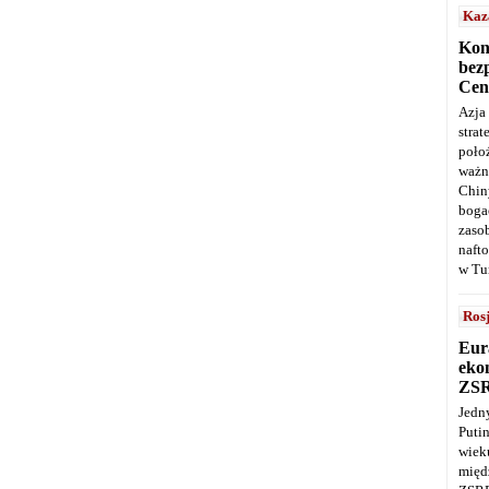
Kaz
Kon
bez
Cen
Azja
stra
poło
ważn
Chin
boga
zaso
naft
w Tu
Ros
Eur
ekon
ZS
Jedn
Puti
wie
międ