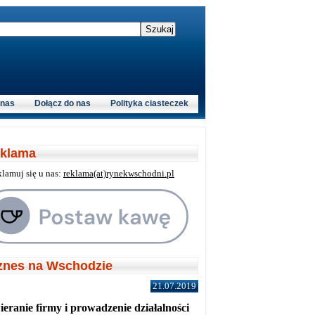
 nas
Dołącz do nas
Polityka ciasteczek
klama
klamuj się u nas:
reklama(at)rynekwschodni.pl
znes na Wschodzie
21.07.2019
eranie firmy i prowadzenie działalności