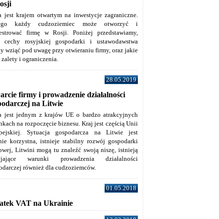
osji
a jest krajem otwartym na inwestycje zagraniczne.
tego każdy cudzoziemiec może otworzyć i
jestrować firmę w Rosji. Poniżej przedstawiamy,
e cechy rosyjskiej gospodarki i ustawodawstwa
y wziąć pod uwagę przy otwieraniu firmy, oraz jakie
j zalety i ograniczenia.
28.05.2019
rcie firmy i prowadzenie działalności
podarczej na Litwie
a jest jednym z krajów UE o bardzo atrakcyjnych
kach na rozpoczęcie biznesu. Kraj jest częścią Unii
pejskiej. Sytuacja gospodarcza na Litwie jest
nie korzystna, istnieje stabilny rozwój gospodarki
owej, Litwini mogą tu znaleźć swoją niszę, istnieją
zyjające warunki prowadzenia działalności
odarczej również dla cudzoziemców.
01.05.2018
atek VAT na Ukrainie