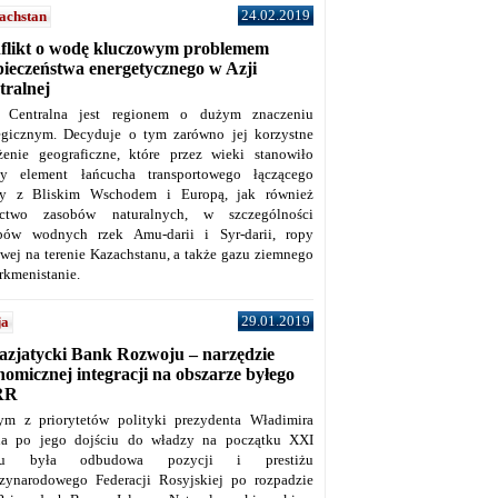
24.02.2019
achstan
flikt o wodę kluczowym problemem
pieczeństwa energetycznego w Azji
tralnej
 Centralna jest regionem o dużym znaczeniu
tegicznym. Decyduje o tym zarówno jej korzystne
żenie geograficzne, które przez wieki stanowiło
y element łańcucha transportowego łączącego
y z Bliskim Wschodem i Europą, jak również
ctwo zasobów naturalnych, w szczególności
bów wodnych rzek Amu-darii i Syr-darii, ropy
owej na terenie Kazachstanu, a także gazu ziemnego
rkmenistanie.
29.01.2019
ja
azjatycki Bank Rozwoju – narzędzie
omicznej integracji na obszarze byłego
RR
ym z priorytetów polityki prezydenta Władimira
na po jego dojściu do władzy na początku XXI
ku była odbudowa pozycji i prestiżu
zynarodowego Federacji Rosyjskiej po rozpadzie