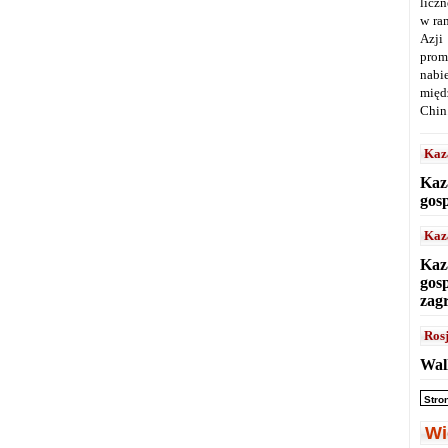
licz
w ra
Azji
prom
nabi
międ
Chin
Kaz
Kaz
gos
Kaz
Kaz
gos
zag
Ros
Wal
Stro
Wi