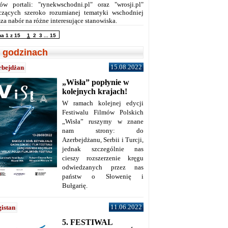
ów portali: "rynekwschodni.pl" oraz "wrosji.pl"
czących szeroko rozumianej tematyki wschodniej
za nabór na różne interesujące stanowiska.
na 1 z 15
1
2
3
...
15
 godzinach
15.08.2022
rbejdżan
„Wisła” popłynie w
kolejnych krajach!
W ramach kolejnej edycji
Festiwalu Filmów Polskich
„Wisła” ruszymy w znane
nam strony: do
Azerbejdżanu, Serbii i Turcji,
jednak szczególnie nas
cieszy rozszerzenie kręgu
odwiedzanych przez nas
państw o Słowenię i
Bułgarię.
11.06.2022
istan
5. FESTIWAL