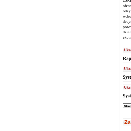
ZSRR
ofen
odz
wcho
decy
powo
dział
ekon
Ukr
Rap
Ukr
Sys
Ukr
Sys
Stro
Za