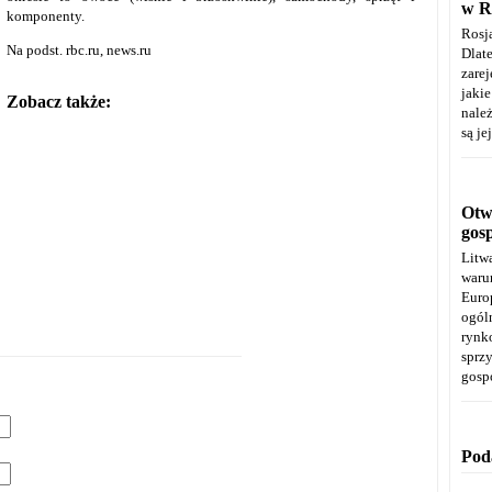
w R
komponenty.
Rosj
Na podst. rbc.ru, news.ru
Dla
zare
jaki
Zobacz także:
należ
są je
Otwa
gos
Litw
warun
Euro
ogól
rynk
spr
gosp
Pod