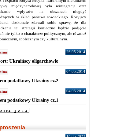
 i rządach Borysa Jelcyna. Naturalnym kierunkiem
sywy międzynarodowej była reintegracja oraz
yskanie wpływów na obszarach niegdyś
dzących w skład państwa sowieckiego. Rosyjscy
denci doskonale zdawali sobie sprawę, że dla
dzenia tej strategii konieczne będzie podjęcie
ań nie tylko o charakterze politycznym, ale również
omicznym, społecznym czy kulturalnym.
26.05.2014
aina
ort: Ukraińscy oligarchowie
04.05.2014
aina
tem podatkowy Ukrainy cz.2
04.05.2014
aina
tem podatkowy Ukrainy cz.1
na 1 z 4
1
2
3
4
proszenia
14.05.2023