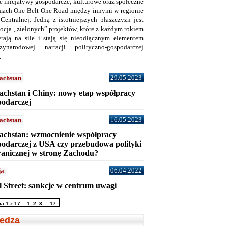
ne inicjatywy gospodarcze, kulturowe oraz społeczne
mach One Belt One Road między innymi w regionie
 Centralnej. Jedną z istotniejszych płaszczyzn jest
ocja „zielonych” projektów, które z każdym rokiem
erają na sile i stają się nieodłącznym elementem
zynarodowej narracji polityczno-gospodarczej
.
29.05.2023
achstan
achstan i Chiny: nowy etap współpracy
podarczej
16.05.2023
achstan
achstan: wzmocnienie współpracy
podarczej z USA czy przebudowa polityki
ranicznej w stronę Zachodu?
06.04.2022
ja
l Street: sankcje w centrum uwagi
na 1 z 17
1
2
3
...
17
edza