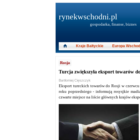
rynekwschodni.pl
gospodarka, finanse, biznes
Kraje Bałtyckie
Europa Wschod
Rosja
Turcja zwiększyła eksport towarów do 
Bartłomiej Cięszczyk
Eksport tureckich towarów do Rosji w czerwcu
roku poprzedniego - informują rosysjkie madia
czwarte miejsce na liście głównych krajów eksp