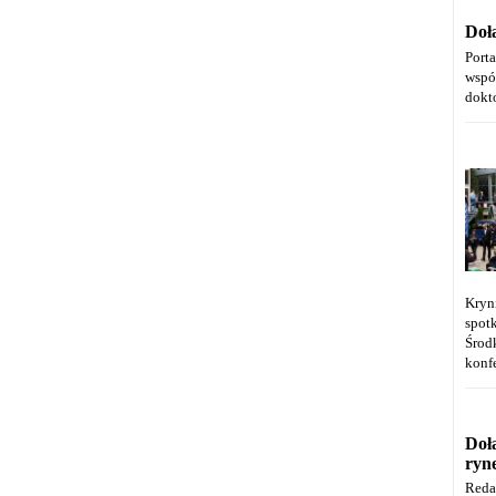
Doł
Port
wspó
dokt
Kryn
spot
Środ
konfe
Doł
ryn
Reda