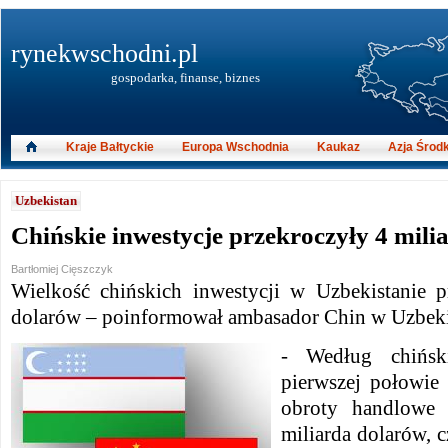
rynekwschodni.pl
gospodarka, finanse, biznes
Kraje Bałtyckie
Europa Wschodnia
Kaukaz
Azja Środ
Uzbekistan
Chińskie inwestycje przekroczyły 4 mili
Bartłomiej Cięszczyk
Wielkość chińskich inwestycji w Uzbekistanie p
dolarów – poinformował ambasador Chin w Uzbeki
- Według chińsk
pierwszej połowie
obroty handlowe 
miliarda dolarów, c