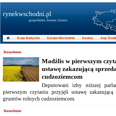
rynekwschodni.pl
gospodarka, finanse, biznes
Kraje Bałtyckie
Europa Wschodnia
Kaukaz
Azja Środ
Kazachstan
Madżlis w pierwszym czyta
ustawę zakazującą sprzeda
cudzoziemcom
Deputowani izby niższej parl
pierwszym czytaniu przyjęli ustawę zakazującą
gruntów rolnych cudzoziemcom.
Kazachstan