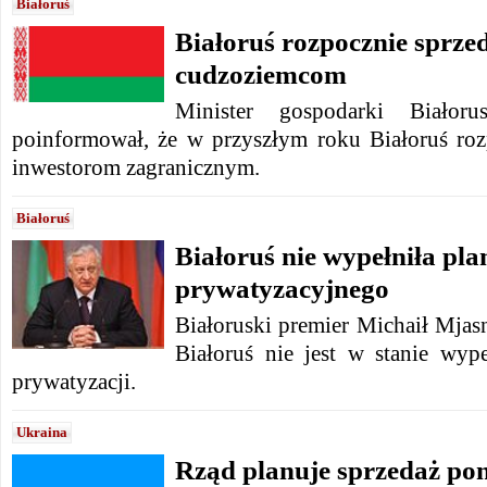
Białoruś
Białoruś rozpocznie sprze
cudzoziemcom
Minister gospodarki Białor
poinformował, że w przyszłym roku Białoruś roz
inwestorom zagranicznym.
Białoruś
Białoruś nie wypełniła pla
prywatyzacyjnego
Białoruski premier Michaił Mjas
Białoruś nie jest w stanie wyp
prywatyzacji.
Ukraina
Rząd planuje sprzedaż pon